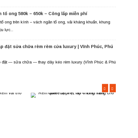
m tổ ong 580k – 650k – Công lắp miễn phí
tổ ong trên kính – vách ngăn tổ ong, vải kháng khuẩn, khung
u lực...
ắp đặt sửa chữa rèm rèm cửa luxury | Vĩnh Phúc, Phú
p đặt — sửa chữa — thay dây kéo rèm luxury (Vĩnh Phúc & Phú