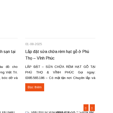
01-08-2025
22-06-
h sạn tại
Lắp đặt sửa chữa rèm hạt gỗ ở Phú
Bán, 
Thọ – Vĩnh Phúc
tường
àu đỏ cho
LẮP ĐẶT – SỬA CHỮA RÈM HẠT GỖ TẠI
Bán và
g Việt Trì.
PHÚ THỌ & VĨNH PHÚC Gọi ngay:
– Giả
a, bóc dỡ và
0385.565.186 – Có mặt tận nơi Chuyên lắp và
không
c Việt Trì,
sửa các loại rèm hạt gỗ: Rèm hạt gỗ tròn trơn,
thu hẹ
Đọc thêm
Đọc 
ng cấp Thảm
đốt trúc, pơ mu, hương Rèm hạt gỗ chữ Phúc –
nhỏ g
Lộc – Thọ Rèm...
Trì,...