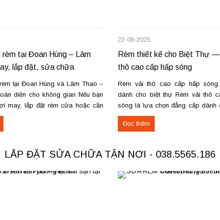
22-08-2025
 rèm tại Đoan Hùng – Lâm
Rèm thiết kế cho Biệt Thự —
y, lắp đặt, sửa chữa
thô cao cấp hấp sóng
rèm tại Đoan Hùng và Lâm Thao –
Rèm vải thô cao cấp hấp són
toàn diện cho không gian Nếu bạn
dành cho biệt thự Rèm vải thô 
ơi may, lắp đặt rèm cửa hoặc cần
sóng là lựa chọn đẳng cấp dành c
rèm hỏng tại Đoan Hùng hay Lâm
và không gian sang trọng. Kỹ thu
Đọc thêm
g tôi sẵn sàng đáp ứng với dịch vụ
định hình trên ống rèm tạo nế
ệp và giá...
mượt, giữ form lâu...
LẮP ĐẶT SỬA CHỮA TẬN NƠI - 038.5565.186