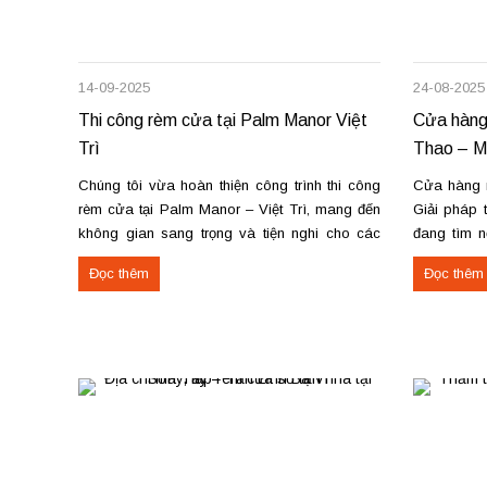
14-09-2025
24-08-2025
Thi công rèm cửa tại Palm Manor Việt
Cửa hàng
Trì
Thao – Ma
Chúng tôi vừa hoàn thiện công trình thi công
Cửa hàng 
rèm cửa tại Palm Manor – Việt Trì, mang đến
Giải pháp 
không gian sang trọng và tiện nghi cho các
đang tìm n
căn hộ cao cấp. Các hạng mục rèm đã thi
sửa chữa 
Đọc thêm
Đọc thêm
công Rèm vải thô cao cấp may định hình hấp
Thao, chún
sóng: sang trọng, giữ form...
chuyên nghi