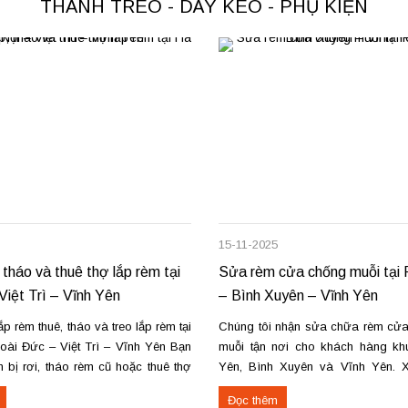
THANH TREO - DÂY KÉO - PHỤ KIỆN
15-11-2025
 tháo và thuê thợ lắp rèm tại
Sửa rèm cửa chống muỗi tại
Việt Trì – Vĩnh Yên
– Bình Xuyên – Vĩnh Yên
p rèm thuê, tháo và treo lắp rèm tại
Chúng tôi nhận sửa chữa rèm cửa
oài Đức – Việt Trì – Vĩnh Yên Bạn
muỗi tận nơi cho khách hàng k
 bị rơi, tháo rèm cũ hoặc thuê thợ
Yên, Bình Xuyên và Vĩnh Yên. 
i Hoài Đức, Hà Nội, Việt Trì hoặc
các lỗi hỏng phổ biến như đứt dây
Đọc thêm
húng tôi cung cấp dịch vụ...
kẹt ray, gãy khung. Thay lưới 