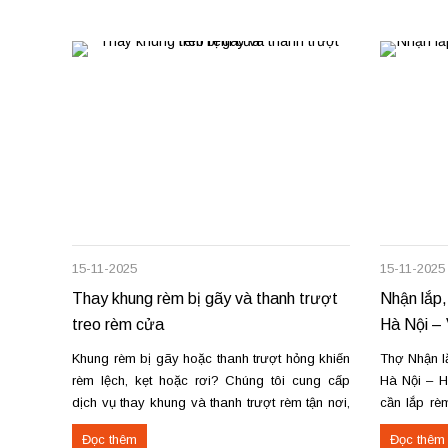
15-11-2025
15-11-2025
Thay khung rèm bị gãy và thanh trượt
Nhận lắp,
treo rèm cửa
Hà Nội – 
Khung rèm bị gãy hoặc thanh trượt hỏng khiến
Thợ Nhận lắ
rèm lệch, kẹt hoặc rơi? Chúng tôi cung cấp
Hà Nội – H
dịch vụ thay khung và thanh trượt rèm tận nơi,
cần lắp rèm
đảm bảo rèm vận hành trơn tru, chắc chắn và
lắp rèm tạ
Đọc thêm
Đọc thêm
bền lâu. Thay khung rèm bị gãy, cong vênh
Vĩnh Yên? C