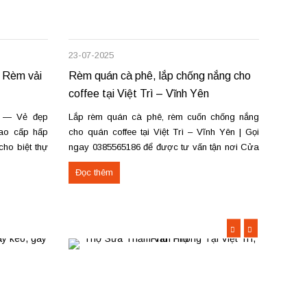
23-07-2025
12-07-
 Rèm vải
Rèm quán cà phê, lắp chống nắng cho
Lắp r
coffee tại Việt Trì – Vĩnh Yên
Vĩnh 
g — Vẻ đẹp
Lắp rèm quán cà phê, rèm cuốn chống nắng
Lắp r
cao cấp hấp
cho quán coffee tại Việt Trì – Vĩnh Yên | Gọi
Phúc (
ho biệt thự
ngay 0385565186 để được tư vấn tận nơi Cửa
phòng
ật hấp sóng
hàng rèm tại số 22A – Đường Lê Quý Đôn –
ngủ, 
Đọc thêm
Đọc 
p sóng suôn
Phường Tiên Cát – TP Việt Trì – Phú Thọ và
phê, 
cơ sở tại...
Rèm cu