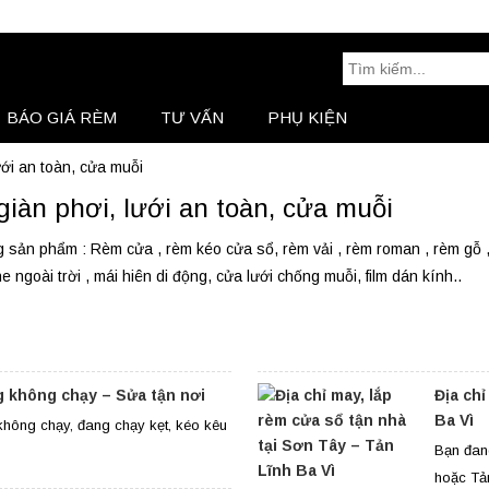
Tìm
kiếm:
BÁO GIÁ RÈM
TƯ VẤN
PHỤ KIỆN
BÁO GIÁ RÈM
Tư Vấn
ới an toàn, cửa muỗi
iàn phơi, lưới an toàn, cửa muỗi
 sản phẩm : Rèm cửa , rèm kéo cửa sổ, rèm vải , rèm roman , rèm gỗ ,
 ngoài trời , mái hiên di động, cửa lưới chống muỗi, film dán kính..
 không chạy – Sửa tận nơi
Địa chỉ
Ba Vì
hông chạy, đang chạy kẹt, kéo kêu
Bạn đan
hoặc Tản