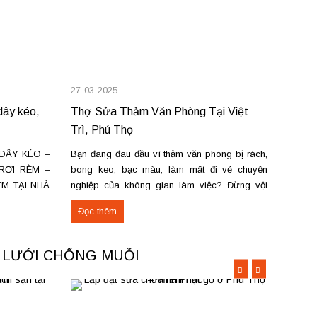
27-03-2025
08-12-
ây kéo,
Thợ Sửa Thảm Văn Phòng Tại Việt
Rèm c
Trì, Phú Thọ
sửa c
DÂY KÉO –
Bạn đang đau đầu vì thảm văn phòng bị rách,
Chúng 
RƠI RÈM –
bong keo, bạc màu, làm mất đi vẻ chuyên
chữa m
ÈM TẠI NHÀ
nghiệp của không gian làm việc? Đừng vội
trì và
rèm cửa tại
thay mới tốn kém! Dịch vụ sửa chữa thảm văn
cửa hà
Đọc thêm
Đọc 
ợ sửa chữa
phòng tại Việt Trì, Phú Thọ sẽ giúp bạn khắc
vương,
phục nhanh chóng,...
Phú...
A LƯỚI CHỐNG MUỖI