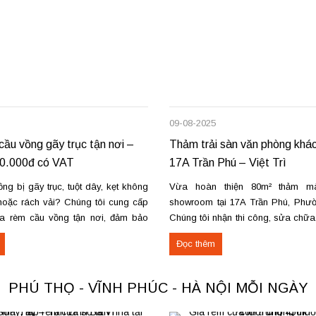
09-08-2025
ầu vồng gãy trục tận nơi –
Thảm trải sàn văn phòng khác
50.000đ có VAT
17A Trần Phú – Việt Trì
g bị gãy trục, tuột dây, kẹt không
Vừa hoàn thiện 80m² thảm m
oặc rách vải? Chúng tôi cung cấp
showroom tại 17A Trần Phú, Phườn
a rèm cầu vồng tận nơi, đảm bảo
Chúng tôi nhận thi công, sửa chữ
ng trơn tru và bền lâu. Thay trục,
thu mua thảm cũ trên toàn khu vự
Đọc thêm
u kéo để rèm mở – đóng êm Thay
Phú Thọ. Các loại thảm đang cu
nỉ phù hợp cho không...
PHÚ THỌ - VĨNH PHÚC - HÀ NỘI MỖI NGÀY