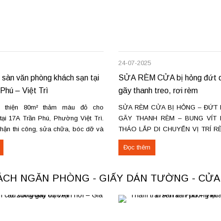
24-07-2025
 sàn văn phòng khách sạn tại
SỬA RÈM CỬA bị hỏng đứt d
Phú – Việt Trì
gãy thanh treo, rơi rèm
 thiện 80m² thảm màu đỏ cho
SỬA RÈM CỬA BỊ HỎNG – ĐỨT 
ại 17A Trần Phú, Phường Việt Trì.
GÃY THANH RÈM – BUNG VÍT 
nhận thi công, sửa chữa, bóc dỡ và
THÁO LẮP DI CHUYỂN VỊ TRÍ R
ảm cũ trên toàn khu vực Việt Trì,
Ở HÀ NỘI & TPHCM. Dịch vụ sửa 
Đọc thêm
ác loại thảm đang cung cấp Thảm
nhà ở Hà Nội & TPHCM, đội th
cho không...
mành rèm chuyên...
VÁCH NGĂN PHÒNG - GIẤY DÁN TƯỜNG - CỬ