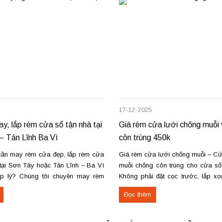
17-12-2025
ay, lắp rèm cửa sổ tận nhà tại
Giá rèm cửa lưới chống muỗi
– Tản Lĩnh Ba Vì
côn trùng 450k
ần may rèm cửa đẹp, lắp rèm cửa
Giá rèm cửa lưới chống muỗi – Cử
 tại Sơn Tây hoặc Tản Lĩnh – Ba Vì
muỗi chống côn trùng cho cửa sổ
ợp lý? Chúng tôi chuyên may rèm
Không phải đặt cọc trước, lắp x
ầu, thi công nhanh, đúng mẫu, đúng
thanh toán. Miễn phí vận chuyển –
Đọc thêm
ực tế, chúng tôi vừa hoàn thiện thi
nơi, mang mẫu đến đo đạc và tư vấ