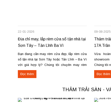
22-01-2026
09-08-2025
Địa chỉ may, lắp rèm cửa sổ tận nhà tại
Thảm trải
Sơn Tây – Tản Lĩnh Ba Vì
17A Trần 
Bạn đang cần may rèm cửa đẹp, lắp rèm cửa
Vừa hoàn
sổ tận nhà tại Sơn Tây hoặc Tản Lĩnh – Ba Vì
showroom t
với giá hợp lý? Chúng tôi chuyên may rèm
Chúng tôi 
theo yêu cầu, thi công nhanh, đúng mẫu, đúng
thu mua th
Đọc thêm
Đọc thêm
tiến độ. Thực tế, chúng tôi vừa hoàn thiện thi
Phú Thọ. C
công rèm...
nỉ phù hợp 
THẢM TRẢI SÀN - 