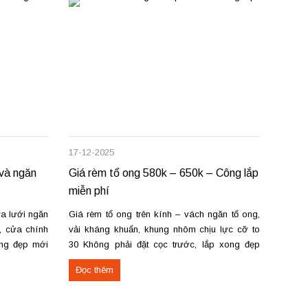
17-12-2025
09-12-
 và ngăn
Giá rèm tổ ong 580k – 650k – Công lắp
Giá r
miễn phí
sửa c
a lưới ngăn
Giá rèm tổ ong trên kính – vách ngăn tổ ong,
Không 
, cửa chính
vải kháng khuẩn, khung nhôm chịu lực cỡ to
thanh 
ong đẹp mới
30 Không phải đặt cọc trước, lắp xong đẹp
đạc, 
 lắp đặt tận
mới thanh toán. Mang mẫu đến tận nơi tư vấn,
nhỏ. G
Đọc thêm
Đọc 
n...
đo đạc, lắp đặt – sửa chữa mọi số lượng...
từ 550