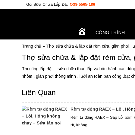
Gọi Sữa Chữa Lắp Đặt:
O38-5565-186
TRANG
CÔNG TRÌNH
Công Trình
CHỦ
Trang chủ
»
Thợ sửa chữa & lắp đặt rèm cửa, giàn phơi, lư
O38.5565.186
Thợ sửa chữa & lắp đặt rèm cửa, g
O933.OO6.OO9
Thi công lắp đặt – sửa chữa tháo lắp và bảo hành các dòng
nhôm , giàn phơi thông minh , lưới an toàn ban công ,bạt che
Liên Quan
Rèm tự động RAEX – Lỗi, Hỏng
Rèm tự động RAEX – Gặp Lỗi bấm k
rít, không...