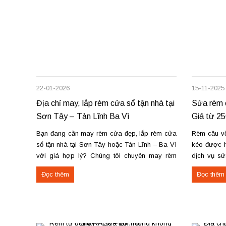
22-01-2026
15-11-2025
Địa chỉ may, lắp rèm cửa sổ tận nhà tại
Sửa rèm c
Sơn Tây – Tản Lĩnh Ba Vì
Giá từ 2
Bạn đang cần may rèm cửa đẹp, lắp rèm cửa
Rèm cầu vồn
sổ tận nhà tại Sơn Tây hoặc Tản Lĩnh – Ba Vì
kéo được h
với giá hợp lý? Chúng tôi chuyên may rèm
dịch vụ sử
theo yêu cầu, thi công nhanh, đúng mẫu, đúng
rèm hoạt độ
Đọc thêm
Đọc thêm
tiến độ. Thực tế, chúng tôi vừa hoàn thiện thi
sửa cơ cấ
công rèm...
dây...