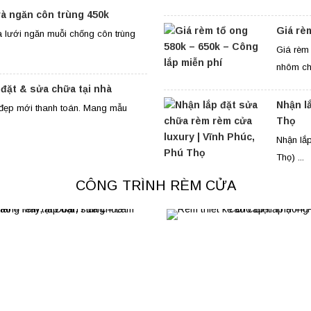
và ngăn côn trùng 450k
Giá rè
 lưới ngăn muỗi chống côn trùng
Giá rèm 
nhôm chị
 đặt & sửa chữa tại nhà
Nhận l
g đẹp mới thanh toán. Mang mẫu
Thọ
Nhận lắ
Thọ) ...
CÔNG TRÌNH RÈM CỬA