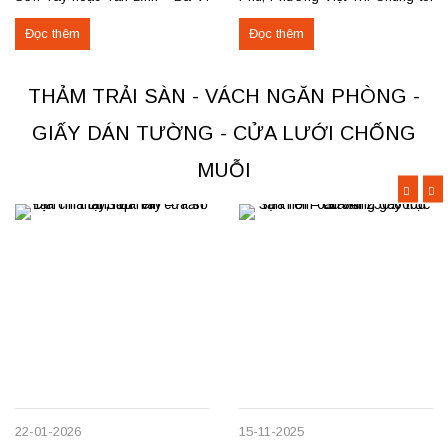
với giá hợp lý? Chúng tôi
nhận thi công, sửa chữa, bóc
Đọc thêm
Đọc thêm
chuyên may rèm theo yêu cầu,
dỡ và thu mua thảm cũ trên toàn
thi công nhanh, đúng mẫu, đúng
khu vực Việt Trì, Phú Thọ. Các
tiến độ. Thực tế, chúng tôi vừa
loại thảm đang cung cấp Thảm
THẢM TRẢI SÀN - VÁCH NGĂN PHÒNG -
hoàn thiện thi công rèm...
nỉ phù hợp cho không...
GIẤY DÁN TƯỜNG - CỬA LƯỚI CHỐNG
MUỖI
22-01-2026
15-11-2025