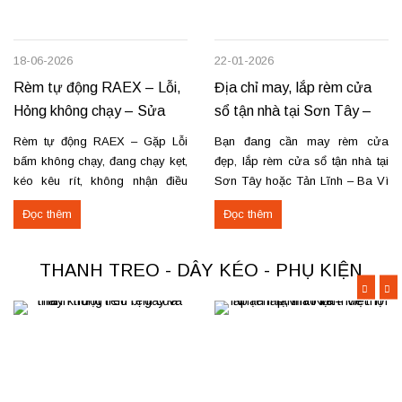
18-06-2026
22-01-2026
Rèm tự động RAEX – Lỗi,
Địa chỉ may, lắp rèm cửa
Hỏng không chạy – Sửa
sổ tận nhà tại Sơn Tây –
tận nơi
Tản Lĩnh Ba Vì
Rèm tự động RAEX – Gặp Lỗi
Bạn đang cần may rèm cửa
bấm không chạy, đang chạy kẹt,
đẹp, lắp rèm cửa sổ tận nhà tại
kéo kêu rít, không nhận điều
Sơn Tây hoặc Tản Lĩnh – Ba Vì
khiển… Nhận thay mới động cơ,
với giá hợp lý? Chúng tôi
Đọc thêm
Đọc thêm
sửa chữa rèm tự động raex và
chuyên may rèm theo yêu cầu,
các loại động cơ rèm trên thị
thi công nhanh, đúng mẫu, đúng
trường. Dịch vụ có tại: Phú Thọ
tiến độ. Thực tế, chúng tôi vừa
THANH TREO - DÂY KÉO - PHỤ KIỆN
–...
hoàn thiện thi công rèm...