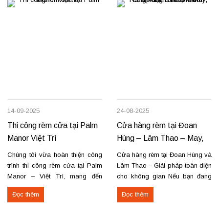
14-09-2025
24-08-2025
Thi công rèm cửa tại Palm
Cửa hàng rèm tại Đoan
Manor Việt Trì
Hùng – Lâm Thao – May,
lắp đặt, sửa chữa
Chúng tôi vừa hoàn thiện công
Cửa hàng rèm tại Đoan Hùng và
trình thi công rèm cửa tại Palm
Lâm Thao – Giải pháp toàn diện
Manor – Việt Trì, mang đến
cho không gian Nếu bạn đang
không gian sang trọng và tiện
tìm nơi may, lắp đặt rèm cửa
Đọc thêm
Đọc thêm
nghi cho các căn hộ cao cấp.
hoặc cần sửa chữa rèm hỏng tại
Các hạng mục rèm đã thi công
Đoan Hùng hay Lâm Thao,