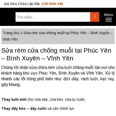
Gọi Sữa Chữa Lắp Đặt:
O38-5565-186
Menu
Tìm
Search
Toggl
kiếm:
naviga
Công Trình
BÁO GIÁ RÈM
Tư Vấn
Trang chủ
»
Sửa rèm cửa chống muỗi tại Phúc Yên – Bình Xuyên –
Vĩnh Yên
O38.5565.186
Sửa rèm cửa chống muỗi tại Phúc Yên
O933.OO6.OO9
– Bình Xuyên – Vĩnh Yên
Chúng tôi nhận sửa chữa rèm cửa lưới chống muỗi tận nơi cho
khách hàng khu vực Phúc Yên, Bình Xuyên và Vĩnh Yên. Xử lý
nhanh các lỗi hỏng phổ biến như đứt dây, rách lưới, kẹt ray,
gãy khung.
Thay lưới mới
cho cửa xếp, cửa kéo, cửa tự cuốn
Thay dây kéo – dây cuốn
và căn chỉnh lực