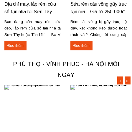
Địa chỉ may, lắp rèm cửa
Sửa rèm cầu vồng gãy trục
sổ tận nhà tại Sơn Tây –
tận nơi – Giá từ 250.000đ
Tản Lĩnh Ba Vì
có VAT
Bạn đang cần may rèm cửa
Rèm cầu vồng bị gãy trục, tuột
đẹp, lắp rèm cửa sổ tận nhà tại
dây, kẹt không kéo được hoặc
Sơn Tây hoặc Tản Lĩnh – Ba Vì
rách vải? Chúng tôi cung cấp
với giá hợp lý? Chúng tôi
dịch vụ sửa rèm cầu vồng tận
Đọc thêm
Đọc thêm
chuyên may rèm theo yêu cầu,
nơi, đảm bảo rèm hoạt động trơn
thi công nhanh, đúng mẫu, đúng
tru và bền lâu. Thay trục, sửa cơ
tiến độ. Thực tế, chúng tôi vừa
cấu kéo để rèm mở – đóng êm
PHÚ THỌ - VĨNH PHÚC - HÀ NỘI MỖI
hoàn thiện thi công rèm...
Thay dây...
NGÀY