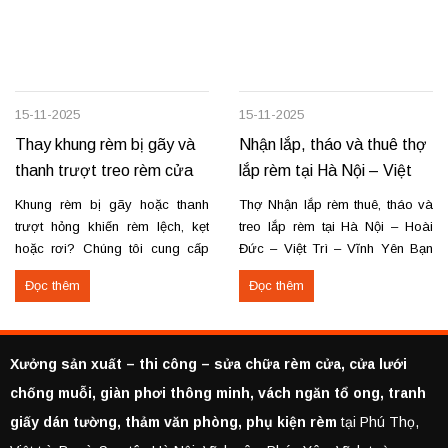
15-11-2025
15-11-2025
Thay khung rèm bị gãy và
Nhận lắp, tháo và thuê thợ
thanh trượt treo rèm cửa
lắp rèm tại Hà Nội – Việt
Trì – Vĩnh Yên
Khung rèm bị gãy hoặc thanh
Thợ Nhận lắp rèm thuê, tháo và
trượt hỏng khiến rèm lệch, kẹt
treo lắp rèm tại Hà Nội – Hoài
hoặc rơi? Chúng tôi cung cấp
Đức – Việt Trì – Vĩnh Yên Bạn
dịch vụ thay khung và thanh
cần lắp rèm bị rơi, tháo rèm cũ
Đọc thêm
Đọc thêm
trượt rèm tận nơi, đảm bảo rèm
hoặc thuê thợ lắp rèm tại Hoài
vận hành trơn tru, chắc chắn và
Đức, Hà Nội, Việt Trì hoặc Vĩnh
bền lâu. Thay khung rèm bị gãy,
Yên? Chúng tôi cung cấp dịch
cong vênh Thay hoặc sửa
vụ...
Xưởng sản xuất – thi công – sửa chữa rèm cửa, cửa lưới
thanh...
chống muỗi, giàn phơi thông minh, vách ngăn tổ ong, tranh
giấy dán tường, thảm văn phòng, phụ kiện rèm
tại Phú Thọ,