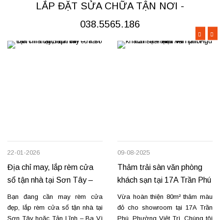
Rèm vải thô cao cấp may định
chúng tôi sẵn sàng đáp ứng với
LẮP ĐẶT SỬA CHỮA TẬN NƠI -
hình hấp sóng: sang trọng, giữ
dịch vụ chuyên nghiệp và giá...
form...
038.5565.186
22-01-2026
09-08-2025
Địa chỉ may, lắp rèm cửa
Thảm trải sàn văn phòng
sổ tận nhà tại Sơn Tây –
khách sạn tại 17A Trần Phú
Tản Lĩnh Ba Vì
– Việt Trì
Bạn đang cần may rèm cửa
Vừa hoàn thiện 80m² thảm màu
đẹp, lắp rèm cửa sổ tận nhà tại
đỏ cho showroom tại 17A Trần
Sơn Tây hoặc Tản Lĩnh – Ba Vì
Phú, Phường Việt Trì. Chúng tôi