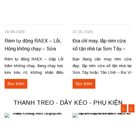
18-06-2026
22-01-2026
Rèm tự động RAEX – Lỗi,
Địa chỉ may, lắp rèm cửa
Hỏng không chạy – Sửa
sổ tận nhà tại Sơn Tây –
tận nơi
Tản Lĩnh Ba Vì
Rèm tự động RAEX – Gặp Lỗi
Bạn đang cần may rèm cửa
bấm không chạy, đang chạy kẹt,
đẹp, lắp rèm cửa sổ tận nhà tại
kéo kêu rít, không nhận điều
Sơn Tây hoặc Tản Lĩnh – Ba Vì
khiển… Nhận thay mới động cơ,
với giá hợp lý? Chúng tôi
Đọc thêm
Đọc thêm
sửa chữa rèm tự động raex và
chuyên may rèm theo yêu cầu,
các loại động cơ rèm trên thị
thi công nhanh, đúng mẫu, đúng
trường. Dịch vụ có tại: Phú Thọ
tiến độ. Thực tế, chúng tôi vừa
THANH TREO - DÂY KÉO - PHỤ KIỆN
–...
hoàn thiện thi công rèm...