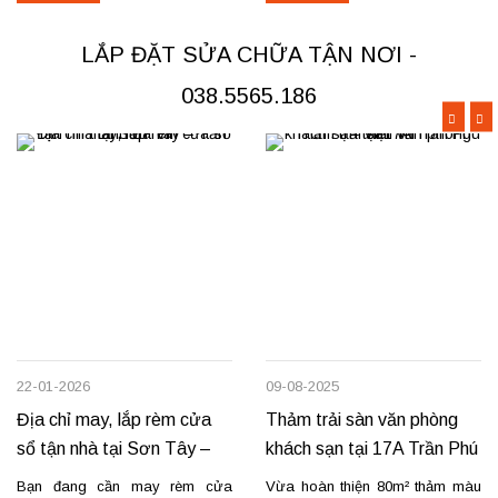
Các hạng mục rèm đã thi công
Đoan Hùng hay Lâm Thao,
Rèm vải thô cao cấp may định
chúng tôi sẵn sàng đáp ứng với
LẮP ĐẶT SỬA CHỮA TẬN NƠI -
hình hấp sóng: sang trọng, giữ
dịch vụ chuyên nghiệp và giá...
form...
038.5565.186
22-01-2026
09-08-2025
Địa chỉ may, lắp rèm cửa
Thảm trải sàn văn phòng
sổ tận nhà tại Sơn Tây –
khách sạn tại 17A Trần Phú
Tản Lĩnh Ba Vì
– Việt Trì
Bạn đang cần may rèm cửa
Vừa hoàn thiện 80m² thảm màu