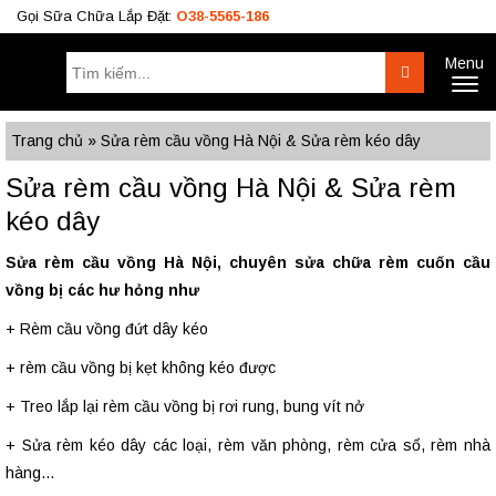
Gọi Sữa Chữa Lắp Đặt:
O38-5565-186
Menu
Tìm
Search
Toggl
kiếm:
naviga
Công Trình
BÁO GIÁ RÈM
Tư Vấn
Trang chủ
»
Sửa rèm cầu vồng Hà Nội & Sửa rèm kéo dây
O38.5565.186
Sửa rèm cầu vồng Hà Nội & Sửa rèm
O933.OO6.OO9
kéo dây
Sửa rèm cầu vồng Hà Nội, chuyên sửa chữa rèm cuốn cầu
vồng bị các hư hỏng như
+ Rèm cầu vồng đứt dây kéo
+ rèm cầu vồng bị kẹt không kéo được
+ Treo lắp lại rèm cầu vồng bị rơi rung, bung vít nở
+ Sửa rèm kéo dây các loại, rèm văn phòng, rèm cửa sổ, rèm nhà
hàng…