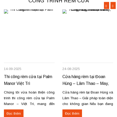
CÔNG TRÌNH RÈM CỬA
14-09-2025
24-08-2025
Thi công rèm cửa tại Palm
Cửa hàng rèm tại Đoan
Manor Việt Trì
Hùng – Lâm Thao – May,
lắp đặt, sửa chữa
Chúng tôi vừa hoàn thiện công
Cửa hàng rèm tại Đoan Hùng và
trình thi công rèm cửa tại Palm
Lâm Thao – Giải pháp toàn diện
Manor – Việt Trì, mang đến
cho không gian Nếu bạn đang
không gian sang trọng và tiện
tìm nơi may, lắp đặt rèm cửa
Đọc thêm
Đọc thêm
nghi cho các căn hộ cao cấp.
hoặc cần sửa chữa rèm hỏng tại