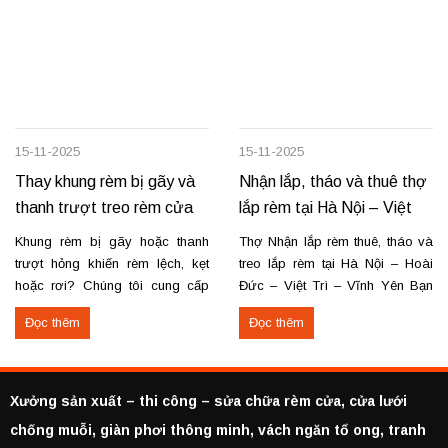
15-11-2025
15-11-2025
Thay khung rèm bị gãy và
Nhận lắp, tháo và thuê thợ
thanh trượt treo rèm cửa
lắp rèm tại Hà Nội – Việt
Trì – Vĩnh Yên
Khung rèm bị gãy hoặc thanh
Thợ Nhận lắp rèm thuê, tháo và
trượt hỏng khiến rèm lệch, kẹt
treo lắp rèm tại Hà Nội – Hoài
hoặc rơi? Chúng tôi cung cấp
Đức – Việt Trì – Vĩnh Yên Bạn
dịch vụ thay khung và thanh
cần lắp rèm bị rơi, tháo rèm cũ
Đọc thêm
Đọc thêm
trượt rèm tận nơi, đảm bảo rèm
hoặc thuê thợ lắp rèm tại Hoài
vận hành trơn tru, chắc chắn và
Đức, Hà Nội, Việt Trì hoặc Vĩnh
bền lâu. Thay khung rèm bị gãy,
Yên? Chúng tôi cung cấp dịch
cong vênh Thay hoặc sửa
vụ...
Xưởng sản xuất – thi công – sửa chữa rèm cửa, cửa lưới
thanh...
chống muỗi, giàn phơi thông minh, vách ngăn tổ ong, tranh