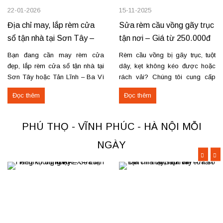
22-01-2026
15-11-2025
Địa chỉ may, lắp rèm cửa
Sửa rèm cầu vồng gãy trục
sổ tận nhà tại Sơn Tây –
tận nơi – Giá từ 250.000đ
Tản Lĩnh Ba Vì
có VAT
Bạn đang cần may rèm cửa
Rèm cầu vồng bị gãy trục, tuột
đẹp, lắp rèm cửa sổ tận nhà tại
dây, kẹt không kéo được hoặc
Sơn Tây hoặc Tản Lĩnh – Ba Vì
rách vải? Chúng tôi cung cấp
với giá hợp lý? Chúng tôi
dịch vụ sửa rèm cầu vồng tận
Đọc thêm
Đọc thêm
chuyên may rèm theo yêu cầu,
nơi, đảm bảo rèm hoạt động trơn
thi công nhanh, đúng mẫu, đúng
tru và bền lâu. Thay trục, sửa cơ
tiến độ. Thực tế, chúng tôi vừa
cấu kéo để rèm mở – đóng êm
PHÚ THỌ - VĨNH PHÚC - HÀ NỘI MỖI
hoàn thiện thi công rèm...
Thay dây...
NGÀY