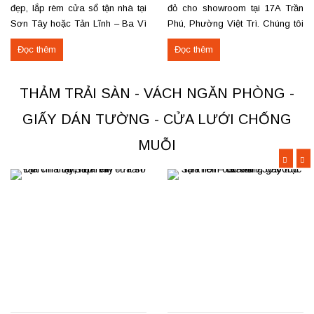
đẹp, lắp rèm cửa sổ tận nhà tại
đỏ cho showroom tại 17A Trần
Sơn Tây hoặc Tản Lĩnh – Ba Vì
Phú, Phường Việt Trì. Chúng tôi
với giá hợp lý? Chúng tôi
nhận thi công, sửa chữa, bóc
Đọc thêm
Đọc thêm
chuyên may rèm theo yêu cầu,
dỡ và thu mua thảm cũ trên toàn
thi công nhanh, đúng mẫu, đúng
khu vực Việt Trì, Phú Thọ. Các
tiến độ. Thực tế, chúng tôi vừa
loại thảm đang cung cấp Thảm
THẢM TRẢI SÀN - VÁCH NGĂN PHÒNG -
hoàn thiện thi công rèm...
nỉ phù hợp cho không...
GIẤY DÁN TƯỜNG - CỬA LƯỚI CHỐNG
MUỖI