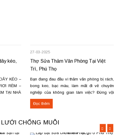
27-03-2025
08-12-
ây kéo,
Thợ Sửa Thảm Văn Phòng Tại Việt
Rèm c
Trì, Phú Thọ
sửa c
DÂY KÉO –
Bạn đang đau đầu vì thảm văn phòng bị rách,
Chúng 
RƠI RÈM –
bong keo, bạc màu, làm mất đi vẻ chuyên
chữa m
ÈM TẠI NHÀ
nghiệp của không gian làm việc? Đừng vội
trì và
rèm cửa tại
thay mới tốn kém! Dịch vụ sửa chữa thảm văn
cửa hà
Đọc thêm
Đọc 
ợ sửa chữa
phòng tại Việt Trì, Phú Thọ sẽ giúp bạn khắc
vương,
phục nhanh chóng,...
Phú...
A LƯỚI CHỐNG MUỖI