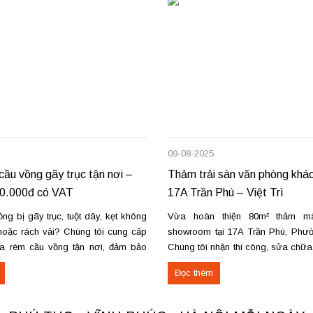
09-08-2025
ầu vồng gãy trục tận nơi –
Thảm trải sàn văn phòng khác
50.000đ có VAT
17A Trần Phú – Việt Trì
g bị gãy trục, tuột dây, kẹt không
Vừa hoàn thiện 80m² thảm m
oặc rách vải? Chúng tôi cung cấp
showroom tại 17A Trần Phú, Phườn
a rèm cầu vồng tận nơi, đảm bảo
Chúng tôi nhận thi công, sửa chữ
ng trơn tru và bền lâu. Thay trục,
thu mua thảm cũ trên toàn khu vự
Đọc thêm
u kéo để rèm mở – đóng êm Thay
Phú Thọ. Các loại thảm đang cu
nỉ phù hợp cho không...