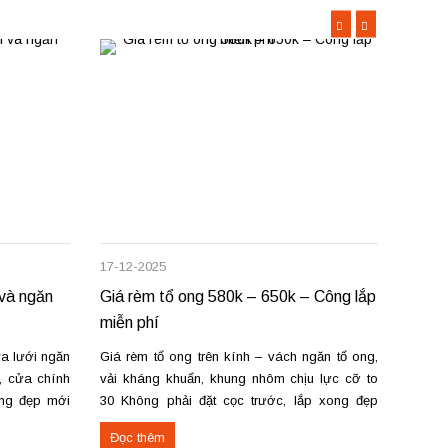
17-12-2025
09-12-
 và ngăn
Giá rèm tổ ong 580k – 650k – Công lắp
Giá r
miễn phí
sửa c
a lưới ngăn
Giá rèm tổ ong trên kính – vách ngăn tổ ong,
Không 
, cửa chính
vải kháng khuẩn, khung nhôm chịu lực cỡ to
thanh 
ong đẹp mới
30 Không phải đặt cọc trước, lắp xong đẹp
đạc, 
 lắp đặt tận
mới thanh toán. Mang mẫu đến tận nơi tư vấn,
nhỏ. G
Đọc thêm
Đọc 
n...
đo đạc, lắp đặt – sửa chữa mọi số lượng...
từ 550