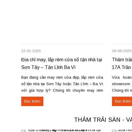
22-01-2026
09-08-2025
Địa chỉ may, lắp rèm cửa sổ tận nhà tại
Thảm trải
Sơn Tây – Tản Lĩnh Ba Vì
17A Trần 
Bạn đang cần may rèm cửa đẹp, lắp rèm cửa
Vừa hoàn
sổ tận nhà tại Sơn Tây hoặc Tản Lĩnh – Ba Vì
showroom t
với giá hợp lý? Chúng tôi chuyên may rèm
Chúng tôi 
theo yêu cầu, thi công nhanh, đúng mẫu, đúng
thu mua th
Đọc thêm
Đọc thêm
tiến độ. Thực tế, chúng tôi vừa hoàn thiện thi
Phú Thọ. C
công rèm...
nỉ phù hợp 
THẢM TRẢI SÀN - 