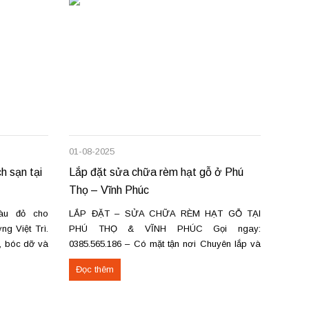
01-08-2025
22-06-
h sạn tại
Lắp đặt sửa chữa rèm hạt gỗ ở Phú
Bán, 
Thọ – Vĩnh Phúc
tường
àu đỏ cho
LẮP ĐẶT – SỬA CHỮA RÈM HẠT GỖ TẠI
Bán và
g Việt Trì.
PHÚ THỌ & VĨNH PHÚC Gọi ngay:
– Giả
a, bóc dỡ và
0385.565.186 – Có mặt tận nơi Chuyên lắp và
không
c Việt Trì,
sửa các loại rèm hạt gỗ: Rèm hạt gỗ tròn trơn,
thu hẹ
Đọc thêm
Đọc 
ng cấp Thảm
đốt trúc, pơ mu, hương Rèm hạt gỗ chữ Phúc –
nhỏ g
Lộc – Thọ Rèm...
Trì,...