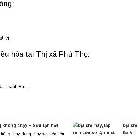
ông:
ghiệp
ều hòa tại Thị xã Phú Thọ:
hê, Thanh Ba…
 không chạy – Sửa tận nơi
Địa chỉ
Ba Vì
hông chạy, đang chạy kẹt, kéo kêu