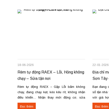
18-06-2026
22-01-2026
Rèm tự động RAEX – Lỗi, Hỏng không
Địa chỉ m
chạy – Sửa tận nơi
Sơn Tây 
Rèm tự động RAEX – Gặp Lỗi bấm không
Bạn đang c
chạy, đang chạy kẹt, kéo kêu rít, không nhận
sổ tận nhà
điều khiển… Nhận thay mới động cơ, sửa
với giá h
chữa rèm tự động raex và các loại động cơ
theo yêu c
Đọc thêm
Đọc thêm
rèm trên thị trường. Dịch vụ có tại: Phú Thọ –...
tiến độ. Th