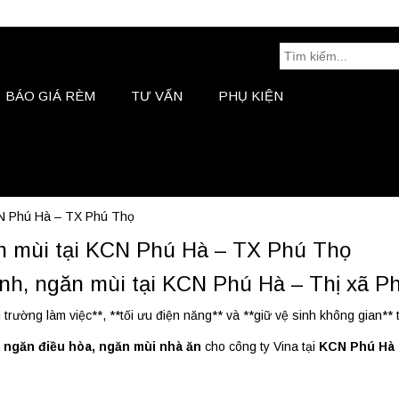
Tìm
kiếm:
BÁO GIÁ RÈM
TƯ VẤN
PHỤ KIỆN
BÁO GIÁ RÈM
Tư Vấn
CN Phú Hà – TX Phú Thọ
n mùi tại KCN Phú Hà – TX Phú Thọ
h, ngăn mùi tại KCN Phú Hà – Thị xã P
rường làm việc**, **tối ưu điện năng** và **giữ vệ sinh không gian** 
 ngăn điều hòa, ngăn mùi nhà ăn
cho công ty Vina tại
KCN Phú Hà 