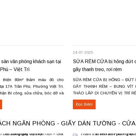
24-07-2025
 sàn văn phòng khách sạn tại
SỬA RÈM CỬA bị hỏng đứt d
Phú – Việt Trì
gãy thanh treo, rơi rèm
 thiện 80m² thảm màu đỏ cho
SỬA RÈM CỬA BỊ HỎNG – ĐỨT 
ại 17A Trần Phú, Phường Việt Trì.
GÃY THANH RÈM – BUNG VÍT 
nhận thi công, sửa chữa, bóc dỡ và
THÁO LẮP DI CHUYỂN VỊ TRÍ R
ảm cũ trên toàn khu vực Việt Trì,
Ở HÀ NỘI & TPHCM. Dịch vụ sửa 
Đọc thêm
ác loại thảm đang cung cấp Thảm
nhà ở Hà Nội & TPHCM, đội th
cho không...
mành rèm chuyên...
VÁCH NGĂN PHÒNG - GIẤY DÁN TƯỜNG - CỬ