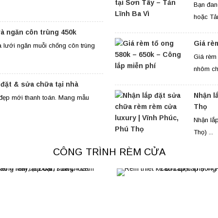
Bạn đan
hoặc Tản
và ngăn côn trùng 450k
Giá rè
 lưới ngăn muỗi chống côn trùng
Giá rèm 
nhôm chị
 đặt & sửa chữa tại nhà
Nhận l
g đẹp mới thanh toán. Mang mẫu
Thọ
Nhận lắ
Thọ) ...
CÔNG TRÌNH RÈM CỬA