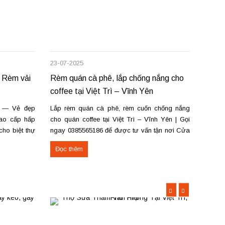
23-07-2025
12-07-
 Rèm vải
Rèm quán cà phê, lắp chống nắng cho
Lắp r
coffee tại Việt Trì – Vĩnh Yên
Vĩnh 
g — Vẻ đẹp
Lắp rèm quán cà phê, rèm cuốn chống nắng
Lắp r
cao cấp hấp
cho quán coffee tại Việt Trì – Vĩnh Yên | Gọi
Phúc (
ho biệt thự
ngay 0385565186 để được tư vấn tận nơi Cửa
phòng
ật hấp sóng
hàng rèm tại số 22A – Đường Lê Quý Đôn –
ngủ, 
Đọc thêm
Đọc 
p sóng suôn
Phường Tiên Cát – TP Việt Trì – Phú Thọ và
phê, 
cơ sở tại...
Rèm cu