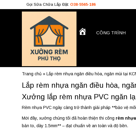
Gọi Sữa Chữa Lắp Đặt:
O38-5565-186
TRANG
CÔNG TRÌNH
Công Trình
CHỦ
O38.5565.186
O933.OO6.OO9
Trang chủ
»
Lắp rèm nhựa ngăn điều hòa, ngăn mùi tại K
Lắp rèm nhựa ngăn điều hòa, ngă
Xưởng lắp rèm nhựa PVC ngăn lạn
Rèm nhựa PVC ngày càng trở thành giải pháp **bảo vệ môi t
Mới đây, xưởng chúng tôi đã hoàn thiện thi công
rèm nhựa
bản to, dày 1.5mm** – đạt chuẩn về an toàn và độ bền.