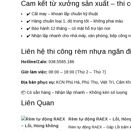
Cam kết từ xưởng sản xuất – thi c
✔️ Cắt may – khoan lắp chuẩn kỹ thuật
✔️ Hàng chuẩn loại 1, độ trong tốt – không phai màu
✔️ Bảo hành 12 tháng – có mặt hỗ trợ tận nơi
✔️ Nhận lắp nhanh cho nhà máy, văn phòng, bếp công n
Liên hệ thi công rèm nhựa ngăn đi
Hotline/Zalo:
038.5565.186
Giờ làm việc:
08:00 – 18:00 (Thứ 2 – Thứ 7)
Địa bàn phục vụ:
KCN Phú Hà, Phú Thọ, Việt Trì, Cẩm K
📦 Có sẵn hàng – Nhận lắp nhanh – Không kén số lượng
Liên Quan
Rèm tự động RAEX – Lỗi, Hỏng
Rèm tự động RAEX – Gặp Lỗi bấm k