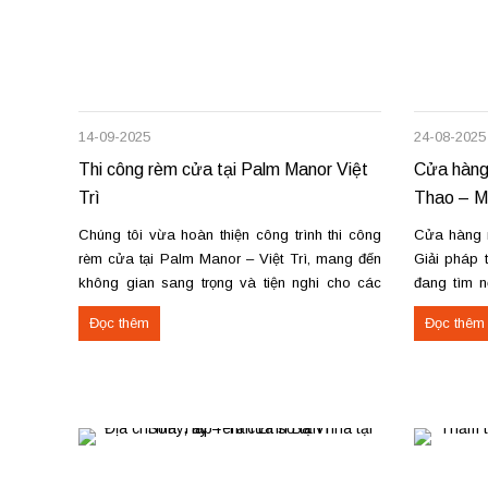
14-09-2025
24-08-2025
Thi công rèm cửa tại Palm Manor Việt
Cửa hàng
Trì
Thao – Ma
Chúng tôi vừa hoàn thiện công trình thi công
Cửa hàng 
rèm cửa tại Palm Manor – Việt Trì, mang đến
Giải pháp 
không gian sang trọng và tiện nghi cho các
đang tìm n
căn hộ cao cấp. Các hạng mục rèm đã thi
sửa chữa 
Đọc thêm
Đọc thêm
công Rèm vải thô cao cấp may định hình hấp
Thao, chún
sóng: sang trọng, giữ form...
chuyên nghi