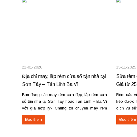
22-01-2026
15-11-2025
Địa chỉ may, lắp rèm cửa sổ tận nhà tại
Sửa rèm c
Sơn Tây – Tản Lĩnh Ba Vì
Giá từ 2
Bạn đang cần may rèm cửa đẹp, lắp rèm cửa
Rèm cầu vồn
sổ tận nhà tại Sơn Tây hoặc Tản Lĩnh – Ba Vì
kéo được h
với giá hợp lý? Chúng tôi chuyên may rèm
dịch vụ sử
theo yêu cầu, thi công nhanh, đúng mẫu, đúng
rèm hoạt độ
Đọc thêm
Đọc thêm
tiến độ. Thực tế, chúng tôi vừa hoàn thiện thi
sửa cơ cấ
công rèm...
dây...