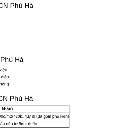
KCN Phú Hà
 Phú Hà
việc
 điện
thống
KCN Phú Hà
m khảo)
0đ/m2/420k.. tùy sl (đã gồm phụ kiện)
lắp nếu từ 5m trở lên