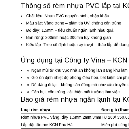
Thông số rèm nhựa PVC lắp tại 
Chất liệu: Nhựa PVC nguyên sinh, nhập khẩu
Màu sắc: Vàng trong – giảm tia UV, chống côn trùng
Độ dày: 1.5mm – tiêu chuẩn ngăn lạnh hiệu quả
Bản rộng: 200mm hoặc 300mm tùy không gian
Kiểu lắp: Treo cố định hoặc ray trượt – tháo lắp dễ dàng
Ứng dụng tại Công ty Vina – KCN
🔹 Ngăn mùi từ khu vực nhà ăn không lan sang khu làm 
🔹 Giữ ổn định nhiệt độ phòng điều hòa, tiết kiệm chi phí
🔹 Dễ dàng đi lại – không cần đóng mở như cửa truyền 
🔹 Cản bụi, côn trùng, cải thiện môi trường làm việc
Báo giá rèm nhựa ngăn lạnh tại 
Loại rèm nhựa
Đơn giá (tha
Rèm nhựa PVC vàng, dày 1.5mm,2mm,3mm
Từ 260/ 350.00
Lắp đặt tận nơi KCN Phú Hà
Miễn phí công 