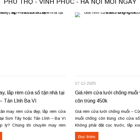
PHÚ THỌ - VĨNH PHÚC - HÀ NỘI MỖI NGÀY
17-12-2025
ay, lắp rèm cửa sổ tận nhà tại
Giá rèm cửa lưới chống muỗi
– Tản Lĩnh Ba Vì
côn trùng 450k
ần may rèm cửa đẹp, lắp rèm cửa
Giá rèm cửa lưới chống muỗi – Cử
 tại Sơn Tây hoặc Tản Lĩnh – Ba Vì
muỗi chống côn trùng cho cửa sổ
ợp lý? Chúng tôi chuyên may rèm
Không phải đặt cọc trước, lắp x
ầu, thi công nhanh, đúng mẫu, đúng
thanh toán. Miễn phí vận chuyển –
Đọc thêm
ực tế, chúng tôi vừa hoàn thiện thi
nơi, mang mẫu đến đo đạc và tư vấ