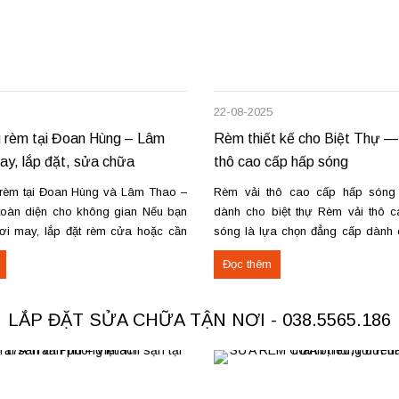
22-08-2025
 rèm tại Đoan Hùng – Lâm
Rèm thiết kế cho Biệt Thự —
y, lắp đặt, sửa chữa
thô cao cấp hấp sóng
rèm tại Đoan Hùng và Lâm Thao –
Rèm vải thô cao cấp hấp són
toàn diện cho không gian Nếu bạn
dành cho biệt thự Rèm vải thô 
ơi may, lắp đặt rèm cửa hoặc cần
sóng là lựa chọn đẳng cấp dành c
rèm hỏng tại Đoan Hùng hay Lâm
và không gian sang trọng. Kỹ thu
Đọc thêm
g tôi sẵn sàng đáp ứng với dịch vụ
định hình trên ống rèm tạo nế
ệp và giá...
mượt, giữ form lâu...
LẮP ĐẶT SỬA CHỮA TẬN NƠI - 038.5565.186