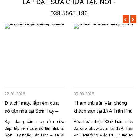
LẮP ĐẶT SỬA CHỮA TẬN NƠI -
hình hấp sóng: sang trọng, giữ
dịch vụ chuyên nghiệp và giá...
form...
038.5565.186
22-01-2026
09-08-2025
Địa chỉ may, lắp rèm cửa
Thảm trải sàn văn phòng
sổ tận nhà tại Sơn Tây –
khách sạn tại 17A Trần Phú
Tản Lĩnh Ba Vì
– Việt Trì
Bạn đang cần may rèm cửa
Vừa hoàn thiện 80m² thảm màu
đẹp, lắp rèm cửa sổ tận nhà tại
đỏ cho showroom tại 17A Trần
Sơn Tây hoặc Tản Lĩnh – Ba Vì
Phú, Phường Việt Trì. Chúng tôi