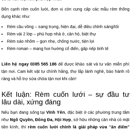
Bên cạnh rèm cuốn lưới, đơn vị còn cung cấp các mẫu rèm thông
dụng khác như:
Rèm cầu vồng – sang trọng, hiện đại, dễ điều chỉnh sáng/tối
Rèm vải 2 lớp – phù hợp nhà ở, căn hộ, biệt thự
Rèm sáo nhôm – gọn nhẹ, chống nước, tiện lợi
Rèm roman – mang hơi hướng cổ điển, gấp nếp tinh tế
Liên hệ ngay 0385 565 186
để được khảo sát và tư vấn miễn phí
tận nơi. Cam kết vật tư chính hãng, thợ lắp lành nghề, bảo hành rõ
ràng và hỗ trợ sửa chữa tận nơi khi cần!
Kết luận: Rèm cuốn lưới – sự đầu tư
lâu dài, xứng đáng
Nếu bạn đang sống tại
Vĩnh Yên
, đặc biệt ở các phường trung tâm
như
Ngô Quyền, Đống Đa, Hội Hợp
, sở hữu những căn nhà có mặt
tiền kính, thì
rèm cuốn lưới chính là giải pháp vừa “ăn điểm”