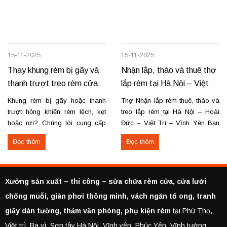
15-11-2025
15-11-2025
Thay khung rèm bị gãy và
Nhận lắp, tháo và thuê thợ
thanh trượt treo rèm cửa
lắp rèm tại Hà Nội – Việt
Trì – Vĩnh Yên
Khung rèm bị gãy hoặc thanh
Thợ Nhận lắp rèm thuê, tháo và
trượt hỏng khiến rèm lệch, kẹt
treo lắp rèm tại Hà Nội – Hoài
hoặc rơi? Chúng tôi cung cấp
Đức – Việt Trì – Vĩnh Yên Bạn
dịch vụ thay khung và thanh
cần lắp rèm bị rơi, tháo rèm cũ
Đọc thêm
Đọc thêm
trượt rèm tận nơi, đảm bảo rèm
hoặc thuê thợ lắp rèm tại Hoài
vận hành trơn tru, chắc chắn và
Đức, Hà Nội, Việt Trì hoặc Vĩnh
bền lâu. Thay khung rèm bị gãy,
Yên? Chúng tôi cung cấp dịch
cong vênh Thay hoặc sửa
vụ...
Xưởng sản xuất – thi công – sửa chữa rèm cửa, cửa lưới
thanh...
chống muỗi, giàn phơi thông minh, vách ngăn tổ ong, tranh
giấy dán tường, thảm văn phòng, phụ kiện rèm
tại Phú Thọ,
Việt trì, Ba vì, Sơn tây Hà Nội, Vĩnh yên, Phúc Yên, Vĩnh tường,