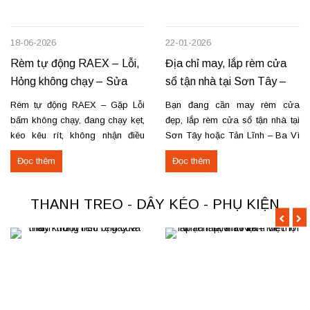
18-06-2026
22-01-2026
Rèm tự động RAEX – Lỗi,
Địa chỉ may, lắp rèm cửa
Hỏng không chạy – Sửa
sổ tận nhà tại Sơn Tây –
tận nơi
Tản Lĩnh Ba Vì
Rèm tự động RAEX – Gặp Lỗi
Bạn đang cần may rèm cửa
bấm không chạy, đang chạy kẹt,
đẹp, lắp rèm cửa sổ tận nhà tại
kéo kêu rít, không nhận điều
Sơn Tây hoặc Tản Lĩnh – Ba Vì
khiển… Nhận thay mới động cơ,
với giá hợp lý? Chúng tôi
Đọc thêm
Đọc thêm
sửa chữa rèm tự động raex và
chuyên may rèm theo yêu cầu,
các loại động cơ rèm trên thị
thi công nhanh, đúng mẫu, đúng
trường. Dịch vụ có tại: Phú Thọ
tiến độ. Thực tế, chúng tôi vừa
THANH TREO - DÂY KÉO - PHỤ KIỆN
–...
hoàn thiện thi công rèm...