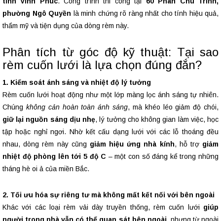
tỉnh Vĩnh Phúc
. Công trình thi công tại
60 Phan Chu Trinh,
phường Ngô Quyền
là minh chứng rõ ràng nhất cho tính hiệu quả,
thẩm mỹ và tiện dụng của dòng rèm này.
Phân tích từ góc độ kỹ thuật: Tại sao
rèm cuốn lưới là lựa chọn đúng đắn?
1. Kiểm soát ánh sáng và nhiệt độ lý tưởng
Rèm cuốn lưới hoạt động như một lớp màng lọc ánh sáng tự nhiên.
Chúng
không cản hoàn toàn ánh sáng
, mà khéo léo giảm độ chói,
giữ lại nguồn sáng dịu nhẹ
, lý tưởng cho không gian làm việc, học
tập hoặc nghỉ ngơi. Nhờ kết cấu dạng lưới với các lỗ thoáng đều
nhau, dòng rèm này cũng
giảm hiệu ứng nhà kính
, hỗ trợ
giảm
nhiệt độ phòng lên tới 5 độ C
– một con số đáng kể trong những
tháng hè oi ả của miền Bắc.
2. Tối ưu hóa sự riêng tư mà không mất kết nối với bên ngoài
Khác với các loại rèm vải dày truyền thống, rèm cuốn lưới
giúp
người trong nhà vẫn có thể quan sát bên ngoài
, nhưng từ ngoài