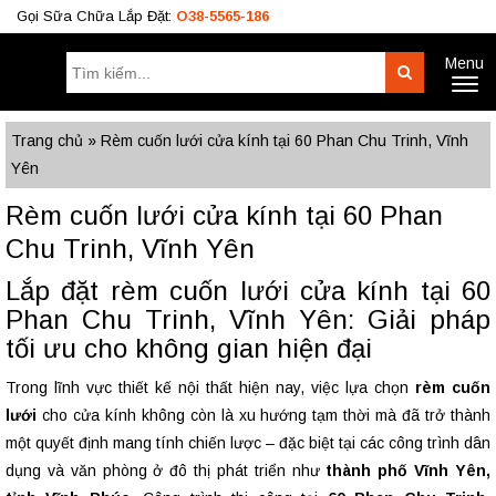
Gọi Sữa Chữa Lắp Đặt:
O38-5565-186
Menu
Tìm
Search
Toggl
kiếm:
naviga
Công Trình
BÁO GIÁ RÈM
Tư Vấn
Trang chủ
»
Rèm cuốn lưới cửa kính tại 60 Phan Chu Trinh, Vĩnh
Yên
O38.5565.186
Rèm cuốn lưới cửa kính tại 60 Phan
O933.OO6.OO9
Chu Trinh, Vĩnh Yên
Lắp đặt rèm cuốn lưới cửa kính tại 60
Phan Chu Trinh, Vĩnh Yên: Giải pháp
tối ưu cho không gian hiện đại
Trong lĩnh vực thiết kế nội thất hiện nay, việc lựa chọn
rèm cuốn
lưới
cho cửa kính không còn là xu hướng tạm thời mà đã trở thành
một quyết định mang tính chiến lược – đặc biệt tại các công trình dân
dụng và văn phòng ở đô thị phát triển như
thành phố Vĩnh Yên,