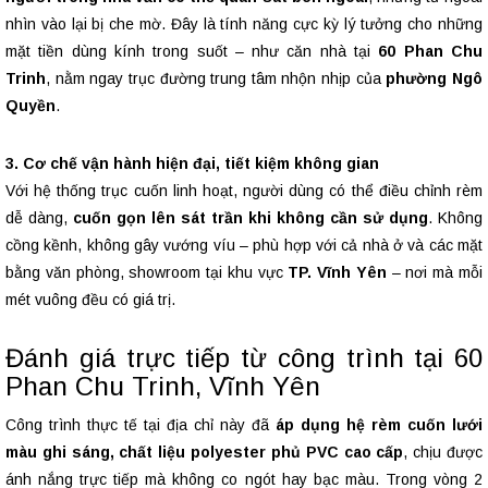
nhìn vào lại bị che mờ. Đây là tính năng cực kỳ lý tưởng cho những
mặt tiền dùng kính trong suốt – như căn nhà tại
60 Phan Chu
Trinh
, nằm ngay trục đường trung tâm nhộn nhịp của
phường Ngô
Quyền
.
3. Cơ chế vận hành hiện đại, tiết kiệm không gian
Với hệ thống trục cuốn linh hoạt, người dùng có thể điều chỉnh rèm
dễ dàng,
cuốn gọn lên sát trần khi không cần sử dụng
. Không
cồng kềnh, không gây vướng víu – phù hợp với cả nhà ở và các mặt
bằng văn phòng, showroom tại khu vực
TP. Vĩnh Yên
– nơi mà mỗi
mét vuông đều có giá trị.
Đánh giá trực tiếp từ công trình tại 60
Phan Chu Trinh, Vĩnh Yên
Công trình thực tế tại địa chỉ này đã
áp dụng hệ rèm cuốn lưới
màu ghi sáng, chất liệu polyester phủ PVC cao cấp
, chịu được
ánh nắng trực tiếp mà không co ngót hay bạc màu. Trong vòng 2