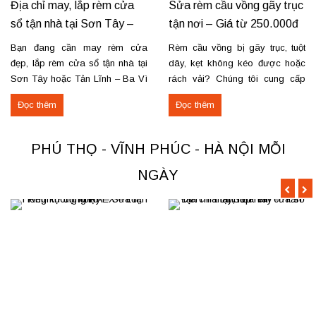
Địa chỉ may, lắp rèm cửa
Sửa rèm cầu vồng gãy trục
sổ tận nhà tại Sơn Tây –
tận nơi – Giá từ 250.000đ
Tản Lĩnh Ba Vì
có VAT
Bạn đang cần may rèm cửa
Rèm cầu vồng bị gãy trục, tuột
đẹp, lắp rèm cửa sổ tận nhà tại
dây, kẹt không kéo được hoặc
Sơn Tây hoặc Tản Lĩnh – Ba Vì
rách vải? Chúng tôi cung cấp
với giá hợp lý? Chúng tôi
dịch vụ sửa rèm cầu vồng tận
Đọc thêm
Đọc thêm
chuyên may rèm theo yêu cầu,
nơi, đảm bảo rèm hoạt động trơn
thi công nhanh, đúng mẫu, đúng
tru và bền lâu. Thay trục, sửa cơ
tiến độ. Thực tế, chúng tôi vừa
cấu kéo để rèm mở – đóng êm
PHÚ THỌ - VĨNH PHÚC - HÀ NỘI MỖI
hoàn thiện thi công rèm...
Thay dây...
NGÀY