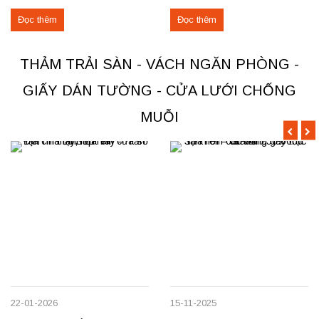
với giá hợp lý? Chúng tôi
nhận thi công, sửa chữa, bóc
Đọc thêm
Đọc thêm
chuyên may rèm theo yêu cầu,
dỡ và thu mua thảm cũ trên toàn
thi công nhanh, đúng mẫu, đúng
khu vực Việt Trì, Phú Thọ. Các
tiến độ. Thực tế, chúng tôi vừa
loại thảm đang cung cấp Thảm
THẢM TRẢI SÀN - VÁCH NGĂN PHÒNG -
hoàn thiện thi công rèm...
nỉ phù hợp cho không...
GIẤY DÁN TƯỜNG - CỬA LƯỚI CHỐNG
MUỖI
22-01-2026
15-11-2025