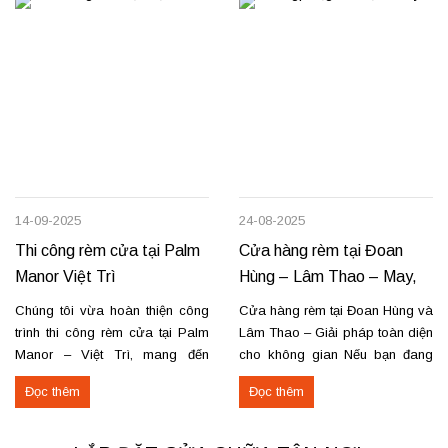
14-09-2025
24-08-2025
Thi công rèm cửa tại Palm
Cửa hàng rèm tại Đoan
Manor Việt Trì
Hùng – Lâm Thao – May,
lắp đặt, sửa chữa
Chúng tôi vừa hoàn thiện công
Cửa hàng rèm tại Đoan Hùng và
trình thi công rèm cửa tại Palm
Lâm Thao – Giải pháp toàn diện
Manor – Việt Trì, mang đến
cho không gian Nếu bạn đang
không gian sang trọng và tiện
tìm nơi may, lắp đặt rèm cửa
Đọc thêm
Đọc thêm
nghi cho các căn hộ cao cấp.
hoặc cần sửa chữa rèm hỏng tại
Các hạng mục rèm đã thi công
Đoan Hùng hay Lâm Thao,
Rèm vải thô cao cấp may định
chúng tôi sẵn sàng đáp ứng với