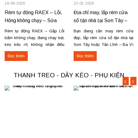
18-06-2026
22-01-2026
Rèm tự động RAEX – Lỗi,
Địa chỉ may, lắp rèm cửa
Hỏng không chạy – Sửa
sổ tận nhà tại Sơn Tây –
tận nơi
Tản Lĩnh Ba Vì
Rèm tự động RAEX – Gặp Lỗi
Bạn đang cần may rèm cửa
bấm không chạy, đang chạy kẹt,
đẹp, lắp rèm cửa sổ tận nhà tại
kéo kêu rít, không nhận điều
Sơn Tây hoặc Tản Lĩnh – Ba Vì
khiển… Nhận thay mới động cơ,
với giá hợp lý? Chúng tôi
Đọc thêm
Đọc thêm
sửa chữa rèm tự động raex và
chuyên may rèm theo yêu cầu,
các loại động cơ rèm trên thị
thi công nhanh, đúng mẫu, đúng
trường. Dịch vụ có tại: Phú Thọ
tiến độ. Thực tế, chúng tôi vừa
THANH TREO - DÂY KÉO - PHỤ KIỆN
–...
hoàn thiện thi công rèm...