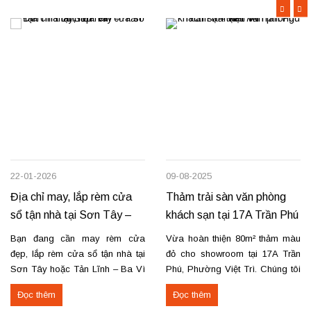
22-01-2026
09-08-2025
Địa chỉ may, lắp rèm cửa
Thảm trải sàn văn phòng
sổ tận nhà tại Sơn Tây –
khách sạn tại 17A Trần Phú
Tản Lĩnh Ba Vì
– Việt Trì
Bạn đang cần may rèm cửa
Vừa hoàn thiện 80m² thảm màu
đẹp, lắp rèm cửa sổ tận nhà tại
đỏ cho showroom tại 17A Trần
Sơn Tây hoặc Tản Lĩnh – Ba Vì
Phú, Phường Việt Trì. Chúng tôi
với giá hợp lý? Chúng tôi
nhận thi công, sửa chữa, bóc
Đọc thêm
Đọc thêm
chuyên may rèm theo yêu cầu,
dỡ và thu mua thảm cũ trên toàn