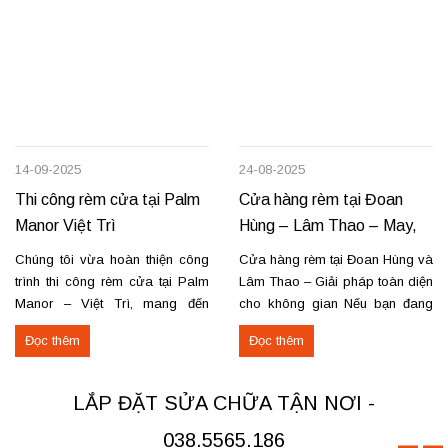
14-09-2025
24-08-2025
Thi công rèm cửa tại Palm
Cửa hàng rèm tại Đoan
Manor Việt Trì
Hùng – Lâm Thao – May,
lắp đặt, sửa chữa
Chúng tôi vừa hoàn thiện công
Cửa hàng rèm tại Đoan Hùng và
trình thi công rèm cửa tại Palm
Lâm Thao – Giải pháp toàn diện
Manor – Việt Trì, mang đến
cho không gian Nếu bạn đang
không gian sang trọng và tiện
tìm nơi may, lắp đặt rèm cửa
Đọc thêm
Đọc thêm
nghi cho các căn hộ cao cấp.
hoặc cần sửa chữa rèm hỏng tại
Các hạng mục rèm đã thi công
Đoan Hùng hay Lâm Thao,
Rèm vải thô cao cấp may định
chúng tôi sẵn sàng đáp ứng với
LẮP ĐẶT SỬA CHỮA TẬN NƠI -
hình hấp sóng: sang trọng, giữ
dịch vụ chuyên nghiệp và giá...
form...
038.5565.186