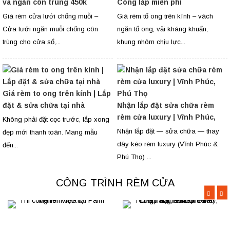
và ngăn côn trùng 450k
Công lắp miễn phí
Giá rèm cửa lưới chống muỗi –
Giá rèm tổ ong trên kính – vách
Cửa lưới ngăn muỗi chống côn
ngăn tổ ong, vải kháng khuẩn,
trùng cho cửa sổ,...
khung nhôm chịu lực...
Giá rèm to ong trên kính | Lắp
đặt & sửa chữa tại nhà
Nhận lắp đặt sửa chữa rèm
rèm cửa luxury | Vĩnh Phúc,
Không phải đặt cọc trước, lắp xong
Phú Thọ
Nhận lắp đặt — sửa chữa — thay
đẹp mới thanh toán. Mang mẫu
dây kéo rèm luxury (Vĩnh Phúc &
đến...
Phú Thọ) ...
CÔNG TRÌNH RÈM CỬA