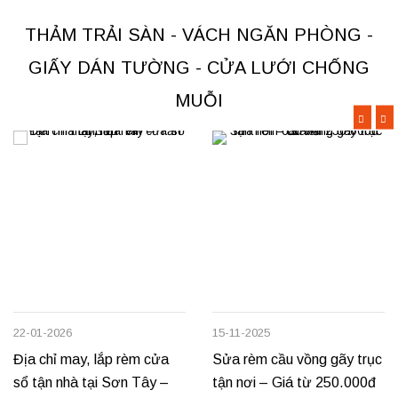
thi công nhanh, đúng mẫu, đúng
khu vực Việt Trì, Phú Thọ. Các
tiến độ. Thực tế, chúng tôi vừa
loại thảm đang cung cấp Thảm
THẢM TRẢI SÀN - VÁCH NGĂN PHÒNG -
hoàn thiện thi công rèm...
nỉ phù hợp cho không...
GIẤY DÁN TƯỜNG - CỬA LƯỚI CHỐNG
MUỖI
22-01-2026
15-11-2025
Địa chỉ may, lắp rèm cửa
Sửa rèm cầu vồng gãy trục
sổ tận nhà tại Sơn Tây –
tận nơi – Giá từ 250.000đ