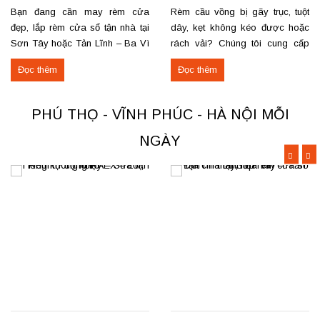
Tản Lĩnh Ba Vì
có VAT
Bạn đang cần may rèm cửa
Rèm cầu vồng bị gãy trục, tuột
đẹp, lắp rèm cửa sổ tận nhà tại
dây, kẹt không kéo được hoặc
Sơn Tây hoặc Tản Lĩnh – Ba Vì
rách vải? Chúng tôi cung cấp
với giá hợp lý? Chúng tôi
dịch vụ sửa rèm cầu vồng tận
Đọc thêm
Đọc thêm
chuyên may rèm theo yêu cầu,
nơi, đảm bảo rèm hoạt động trơn
thi công nhanh, đúng mẫu, đúng
tru và bền lâu. Thay trục, sửa cơ
tiến độ. Thực tế, chúng tôi vừa
cấu kéo để rèm mở – đóng êm
PHÚ THỌ - VĨNH PHÚC - HÀ NỘI MỖI
hoàn thiện thi công rèm...
Thay dây...
NGÀY