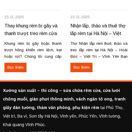
15-11-2025
15-11-2025
Thay khung rèm bị gãy và
Nhận lắp, tháo và thuê thợ
thanh trượt treo rèm cửa
lắp rèm tại Hà Nội – Việt
Trì – Vĩnh Yên
Khung rèm bị gãy hoặc thanh
Thợ Nhận lắp rèm thuê, tháo và
trượt hỏng khiến rèm lệch, kẹt
treo lắp rèm tại Hà Nội – Hoài
hoặc rơi? Chúng tôi cung cấp
Đức – Việt Trì – Vĩnh Yên Bạn
dịch vụ thay khung và thanh
cần lắp rèm bị rơi, tháo rèm cũ
Đọc thêm
Đọc thêm
trượt rèm tận nơi, đảm bảo rèm
hoặc thuê thợ lắp rèm tại Hoài
vận hành trơn tru, chắc chắn và
Đức, Hà Nội, Việt Trì hoặc Vĩnh
bền lâu. Thay khung rèm bị gãy,
Yên? Chúng tôi cung cấp dịch
cong vênh Thay hoặc sửa
vụ...
Xưởng sản xuất – thi công – sửa chữa rèm cửa, cửa lưới
thanh...
chống muỗi, giàn phơi thông minh, vách ngăn tổ ong, tranh
giấy dán tường, thảm văn phòng, phụ kiện rèm
tại Phú Thọ,
Việt trì, Ba vì, Sơn tây Hà Nội, Vĩnh yên, Phúc Yên, Vĩnh tường,
Khai quang Vĩnh Phúc.