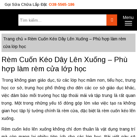
Gọi Sữa Chữa Lắp Đặt:
O38-5565-186
Menu
Tìm
Search
Toggl
kiếm:
naviga
Công Trình
BÁO GIÁ RÈM
Tư Vấn
Trang chủ
»
Rèm Cuốn Kéo Dây Lên Xuống – Phù hợp làm rèm
cửa lớp học
O38.5565.186
Rèm Cuốn Kéo Dây Lên Xuống – Phù
O933.OO6.OO9
hợp làm rèm cửa lớp học
Trong không gian giáo dục, từ các lớp học mầm non, tiểu học, trung
học cơ sở, trung học phổ thông cho đến các cơ sở giáo dục khác,
việc đảm bảo môi trường học tập thoải mái và tập trung là rất quan
trọng. Một trong những yếu tố đóng góp lớn vào việc tạo ra không
gian học tập lý tưởng chính là rèm cửa, đặc biệt là rèm cuốn kéo lên
xuống.
Rèm cuốn kéo lên xuống không chỉ đơn thuần là vật dụng trang trí
mà còn mang lại nhiều tiện ích cho các lớp học. Bài viết này sẽ