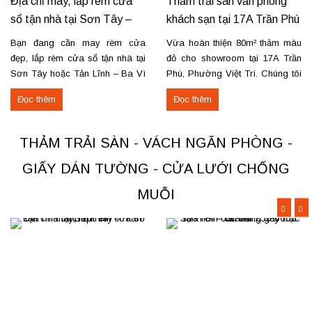
Địa chỉ may, lắp rèm cửa
Thảm trải sàn văn phòng
sổ tận nhà tại Sơn Tây –
khách sạn tại 17A Trần Phú
Tản Lĩnh Ba Vì
– Việt Trì
Bạn đang cần may rèm cửa
Vừa hoàn thiện 80m² thảm màu
đẹp, lắp rèm cửa sổ tận nhà tại
đỏ cho showroom tại 17A Trần
Sơn Tây hoặc Tản Lĩnh – Ba Vì
Phú, Phường Việt Trì. Chúng tôi
với giá hợp lý? Chúng tôi
nhận thi công, sửa chữa, bóc
Đọc thêm
Đọc thêm
chuyên may rèm theo yêu cầu,
dỡ và thu mua thảm cũ trên toàn
thi công nhanh, đúng mẫu, đúng
khu vực Việt Trì, Phú Thọ. Các
tiến độ. Thực tế, chúng tôi vừa
loại thảm đang cung cấp Thảm
THẢM TRẢI SÀN - VÁCH NGĂN PHÒNG -
hoàn thiện thi công rèm...
nỉ phù hợp cho không...
GIẤY DÁN TƯỜNG - CỬA LƯỚI CHỐNG
MUỖI