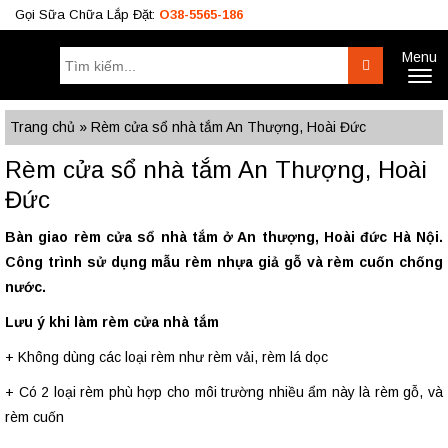
Gọi Sữa Chữa Lắp Đặt:
O38-5565-186
Menu
Tìm
Search
Toggl
kiếm:
naviga
Công Trình
BÁO GIÁ RÈM
Tư Vấn
Trang chủ
»
Rèm cửa sổ nhà tắm An Thượng, Hoài Đức
O38.5565.186
Rèm cửa sổ nhà tắm An Thượng, Hoài
O933.OO6.OO9
Đức
Bàn giao rèm cửa sổ nhà tắm ở An thượng, Hoài đức Hà Nội.
Công trình sử dụng mẫu rèm nhựa giả gỗ và rèm cuốn chống
nước.
Lưu ý khi làm rèm cửa nhà tắm
+ Không dùng các loại rèm như rèm vải, rèm lá dọc
+ Có 2 loại rèm phù hợp cho môi trường nhiều ẩm này là rèm gỗ, và
rèm cuốn