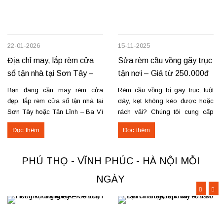
22-01-2026
15-11-2025
Địa chỉ may, lắp rèm cửa
Sửa rèm cầu vồng gãy trục
sổ tận nhà tại Sơn Tây –
tận nơi – Giá từ 250.000đ
Tản Lĩnh Ba Vì
có VAT
Bạn đang cần may rèm cửa
Rèm cầu vồng bị gãy trục, tuột
đẹp, lắp rèm cửa sổ tận nhà tại
dây, kẹt không kéo được hoặc
Sơn Tây hoặc Tản Lĩnh – Ba Vì
rách vải? Chúng tôi cung cấp
với giá hợp lý? Chúng tôi
dịch vụ sửa rèm cầu vồng tận
Đọc thêm
Đọc thêm
chuyên may rèm theo yêu cầu,
nơi, đảm bảo rèm hoạt động trơn
thi công nhanh, đúng mẫu, đúng
tru và bền lâu. Thay trục, sửa cơ
tiến độ. Thực tế, chúng tôi vừa
cấu kéo để rèm mở – đóng êm
PHÚ THỌ - VĨNH PHÚC - HÀ NỘI MỖI
hoàn thiện thi công rèm...
Thay dây...
NGÀY