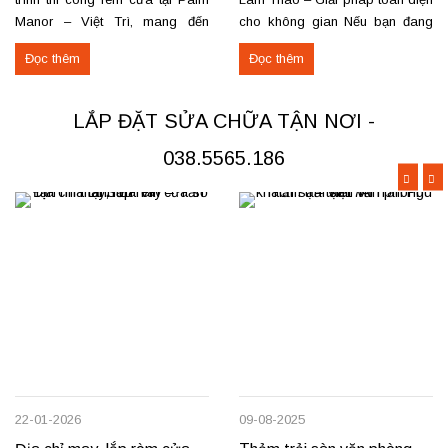
Manor – Việt Trì, mang đến
cho không gian Nếu bạn đang
không gian sang trọng và tiện
tìm nơi may, lắp đặt rèm cửa
Đọc thêm
Đọc thêm
nghi cho các căn hộ cao cấp.
hoặc cần sửa chữa rèm hỏng tại
Các hạng mục rèm đã thi công
Đoan Hùng hay Lâm Thao,
Rèm vải thô cao cấp may định
chúng tôi sẵn sàng đáp ứng với
LẮP ĐẶT SỬA CHỮA TẬN NƠI -
hình hấp sóng: sang trọng, giữ
dịch vụ chuyên nghiệp và giá...
form...
038.5565.186
22-01-2026
09-08-2025