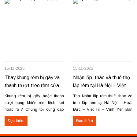
15-11-2025
15-11-2025
Thay khung rèm bị gãy và
Nhận lắp, tháo và thuê thợ
thanh trượt treo rèm cửa
lắp rèm tại Hà Nội – Việt
Trì – Vĩnh Yên
Khung rèm bị gãy hoặc thanh
Thợ Nhận lắp rèm thuê, tháo và
trượt hỏng khiến rèm lệch, kẹt
treo lắp rèm tại Hà Nội – Hoài
hoặc rơi? Chúng tôi cung cấp
Đức – Việt Trì – Vĩnh Yên Bạn
dịch vụ thay khung và thanh
cần lắp rèm bị rơi, tháo rèm cũ
Đọc thêm
Đọc thêm
trượt rèm tận nơi, đảm bảo rèm
hoặc thuê thợ lắp rèm tại Hoài
vận hành trơn tru, chắc chắn và
Đức, Hà Nội, Việt Trì hoặc Vĩnh
bền lâu. Thay khung rèm bị gãy,
Yên? Chúng tôi cung cấp dịch