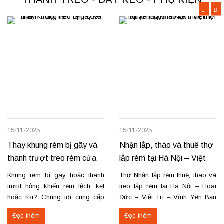
–...
hoàn thiện thi công rèm...
15-11-2025
15-11-2025
Thay khung rèm bị gãy và
Nhận lắp, tháo và thuê thợ
thanh trượt treo rèm cửa
lắp rèm tại Hà Nội – Việt
Trì – Vĩnh Yên
Khung rèm bị gãy hoặc thanh
Thợ Nhận lắp rèm thuê, tháo và
trượt hỏng khiến rèm lệch, kẹt
treo lắp rèm tại Hà Nội – Hoài
hoặc rơi? Chúng tôi cung cấp
Đức – Việt Trì – Vĩnh Yên Bạn
dịch vụ thay khung và thanh
cần lắp rèm bị rơi, tháo rèm cũ
Đọc thêm
Đọc thêm
trượt rèm tận nơi, đảm bảo rèm
hoặc thuê thợ lắp rèm tại Hoài