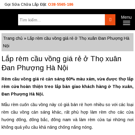
Gọi Sữa Chữa Lắp Đặt:
O38-5565-186
Menu
Tìm
Search
Toggl
kiếm:
naviga
Công Trình
BÁO GIÁ RÈM
Tư Vấn
Trang chủ
»
Lắp rèm cầu vồng giá rẻ ở Thọ xuân Đan Phượng Hà
Nội
O38.5565.186
Lắp rèm cầu vồng giá rẻ ở Thọ xuân
O933.OO6.OO9
Đan Phượng Hà Nội
Rèm cầu vồng giá rẻ cản sáng 60% màu xám, vừa được thợ lắp
rèm cửa hoàn thiện treo lắp bàn giao khách hàng ở Thọ xuân,
Đan Phượng Hà Nội.
Mẫu rèm cuốn cầu vồng này có giá bán rẻ hơn nhiều so với các loại
rèm cầu vồng cản sáng khác, rất phù hợp làm rèm cho các cửa
hướng đông, đông bắc, đông nam và làm rèm cửa tại những nơi
không quá yêu cầu khả năng chống nắng nóng.