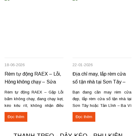
18-06-2026
22-01-2026
Rèm tự động RAEX – Lỗi,
Địa chỉ may, lắp rèm cửa
Hỏng không chạy – Sửa
sổ tận nhà tại Sơn Tây –
tận nơi
Tản Lĩnh Ba Vì
Rèm tự động RAEX – Gặp Lỗi
Bạn đang cần may rèm cửa
bấm không chạy, đang chạy kẹt,
đẹp, lắp rèm cửa sổ tận nhà tại
kéo kêu rít, không nhận điều
Sơn Tây hoặc Tản Lĩnh – Ba Vì
khiển… Nhận thay mới động cơ,
với giá hợp lý? Chúng tôi
Đọc thêm
Đọc thêm
sửa chữa rèm tự động raex và
chuyên may rèm theo yêu cầu,
các loại động cơ rèm trên thị
thi công nhanh, đúng mẫu, đúng
trường. Dịch vụ có tại: Phú Thọ
tiến độ. Thực tế, chúng tôi vừa
THANH TREO - DÂY KÉO - PHỤ KIỆN