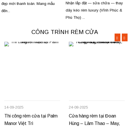
Phú Thọ
Nhận lắp đặt — sửa chữa — thay
đẹp mới thanh toán. Mang mẫu
dây kéo rèm luxury (Vĩnh Phúc &
đến...
Phú Thọ) ...
CÔNG TRÌNH RÈM CỬA
14-09-2025
24-08-2025
Thi công rèm cửa tại Palm
Cửa hàng rèm tại Đoan
Manor Việt Trì
Hùng – Lâm Thao – May,