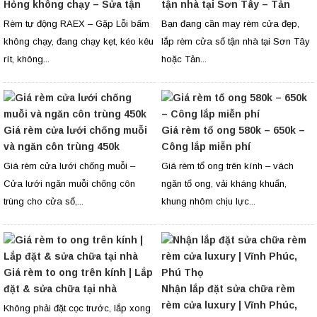
Hỏng không chạy – Sửa tận
tận nhà tại Sơn Tây – Tản
nơi
Lĩnh Ba Vì
Rèm tự động RAEX – Gặp Lỗi bấm
Bạn đang cần may rèm cửa đẹp,
không chạy, đang chạy kẹt, kéo kêu
lắp rèm cửa sổ tận nhà tại Sơn Tây
rít, không...
hoặc Tản...
Giá rèm cửa lưới chống muỗi
Giá rèm tổ ong 580k – 650k –
và ngăn côn trùng 450k
Công lắp miễn phí
Giá rèm cửa lưới chống muỗi –
Giá rèm tổ ong trên kính – vách
Cửa lưới ngăn muỗi chống côn
ngăn tổ ong, vải kháng khuẩn,
trùng cho cửa sổ,...
khung nhôm chịu lực...
Giá rèm to ong trên kính | Lắp
đặt & sửa chữa tại nhà
Nhận lắp đặt sửa chữa rèm
rèm cửa luxury | Vĩnh Phúc,
Không phải đặt cọc trước, lắp xong