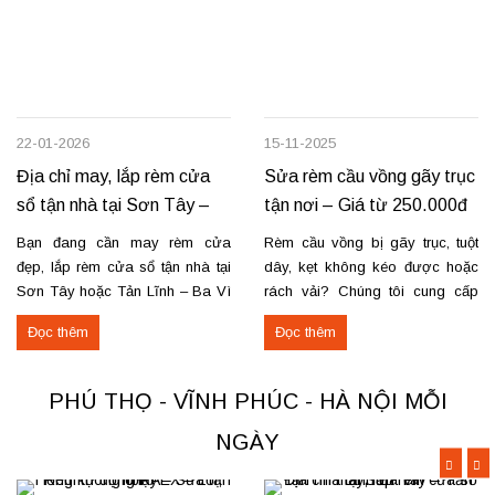
22-01-2026
15-11-2025
Địa chỉ may, lắp rèm cửa
Sửa rèm cầu vồng gãy trục
sổ tận nhà tại Sơn Tây –
tận nơi – Giá từ 250.000đ
Tản Lĩnh Ba Vì
có VAT
Bạn đang cần may rèm cửa
Rèm cầu vồng bị gãy trục, tuột
đẹp, lắp rèm cửa sổ tận nhà tại
dây, kẹt không kéo được hoặc
Sơn Tây hoặc Tản Lĩnh – Ba Vì
rách vải? Chúng tôi cung cấp
với giá hợp lý? Chúng tôi
dịch vụ sửa rèm cầu vồng tận
Đọc thêm
Đọc thêm
chuyên may rèm theo yêu cầu,
nơi, đảm bảo rèm hoạt động trơn
thi công nhanh, đúng mẫu, đúng
tru và bền lâu. Thay trục, sửa cơ
tiến độ. Thực tế, chúng tôi vừa
cấu kéo để rèm mở – đóng êm
PHÚ THỌ - VĨNH PHÚC - HÀ NỘI MỖI
hoàn thiện thi công rèm...
Thay dây...
NGÀY