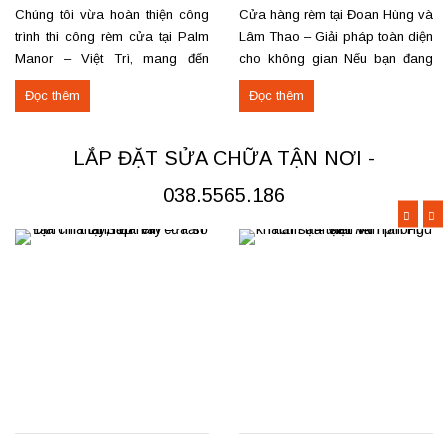
lắp đặt, sửa chữa
Chúng tôi vừa hoàn thiện công
Cửa hàng rèm tại Đoan Hùng và
trình thi công rèm cửa tại Palm
Lâm Thao – Giải pháp toàn diện
Manor – Việt Trì, mang đến
cho không gian Nếu bạn đang
không gian sang trọng và tiện
tìm nơi may, lắp đặt rèm cửa
Đọc thêm
Đọc thêm
nghi cho các căn hộ cao cấp.
hoặc cần sửa chữa rèm hỏng tại
Các hạng mục rèm đã thi công
Đoan Hùng hay Lâm Thao,
Rèm vải thô cao cấp may định
chúng tôi sẵn sàng đáp ứng với
LẮP ĐẶT SỬA CHỮA TẬN NƠI -
hình hấp sóng: sang trọng, giữ
dịch vụ chuyên nghiệp và giá...
form...
038.5565.186