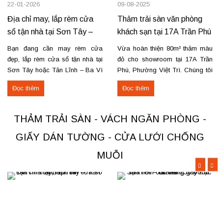
22-01-2026
09-08-2025
Địa chỉ may, lắp rèm cửa
Thảm trải sàn văn phòng
sổ tận nhà tại Sơn Tây –
khách sạn tại 17A Trần Phú
Tản Lĩnh Ba Vì
– Việt Trì
Bạn đang cần may rèm cửa
Vừa hoàn thiện 80m² thảm màu
đẹp, lắp rèm cửa sổ tận nhà tại
đỏ cho showroom tại 17A Trần
Sơn Tây hoặc Tản Lĩnh – Ba Vì
Phú, Phường Việt Trì. Chúng tôi
với giá hợp lý? Chúng tôi
nhận thi công, sửa chữa, bóc
Đọc thêm
Đọc thêm
chuyên may rèm theo yêu cầu,
dỡ và thu mua thảm cũ trên toàn
thi công nhanh, đúng mẫu, đúng
khu vực Việt Trì, Phú Thọ. Các
tiến độ. Thực tế, chúng tôi vừa
loại thảm đang cung cấp Thảm
THẢM TRẢI SÀN - VÁCH NGĂN PHÒNG -
hoàn thiện thi công rèm...
nỉ phù hợp cho không...
GIẤY DÁN TƯỜNG - CỬA LƯỚI CHỐNG
MUỖI