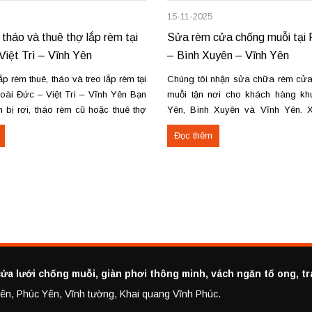
15-11-2025
 tháo và thuê thợ lắp rèm tại
Sửa rèm cửa chống muỗi tại
Việt Trì – Vĩnh Yên
– Bình Xuyên – Vĩnh Yên
p rèm thuê, tháo và treo lắp rèm tại
Chúng tôi nhận sửa chữa rèm cửa
oài Đức – Việt Trì – Vĩnh Yên Bạn
muỗi tận nơi cho khách hàng k
 bị rơi, tháo rèm cũ hoặc thuê thợ
Yên, Bình Xuyên và Vĩnh Yên. 
i Hoài Đức, Hà Nội, Việt Trì hoặc
các lỗi hỏng phổ biến như đứt dây
Đọc thêm
húng tôi cung cấp dịch vụ...
kẹt ray, gãy khung. Thay lưới 
xếp, cửa kéo, cửa...
ửa lưới chống muỗi, giàn phơi thông minh, vách ngăn tổ ong, t
h yên, Phúc Yên, Vĩnh tường, Khai quang Vĩnh Phúc.