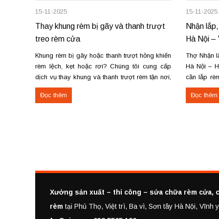
15-11-2025
15-11-2025
Thay khung rèm bị gãy và thanh trượt
Nhận lắp,
treo rèm cửa
Hà Nội – 
Khung rèm bị gãy hoặc thanh trượt hỏng khiến
Thợ Nhận lắ
rèm lệch, kẹt hoặc rơi? Chúng tôi cung cấp
Hà Nội – H
dịch vụ thay khung và thanh trượt rèm tận nơi,
cần lắp rèm
đảm bảo rèm vận hành trơn tru, chắc chắn và
lắp rèm tạ
Đọc thêm
Đọc thêm
bền lâu. Thay khung rèm bị gãy, cong vênh
Vĩnh Yên? C
Thay hoặc sửa thanh...
Xưởng sản xuất – thi công – sửa chữa rèm cửa, c
rèm
tại Phú Thọ, Việt trì, Ba vì, Sơn tây Hà Nội, Vĩn