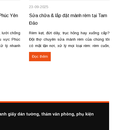
23-09-2025
23-09-
 Phúc Yên
Sửa chữa & lắp đặt mành rèm tại Tam
Lắp đ
Đảo
Lạc —
 lưới chống
Rèm kẹt, đứt dây, trục hỏng hay xuống cấp?
Nhận l
hu vực Phúc
Đội thợ chuyên sửa mành rèm của chúng tôi
vải, r
Xử lý nhanh
có mặt tận nơi, xử lý mọi loại rèm: rèm cuốn,
sáo. T
, rách lưới,
rèm vải, rèm cầu vồng, rèm gỗ, rèm lá dọc.
nhanh 
Đọc thêm
Đọc 
mới cho cửa
Cung cấp & lắp đặt rèm cửa tại Tam Đảo:
đường 
Nhận...
Phúc. 
ranh giấy dán tường, thảm văn phòng, phụ kiện