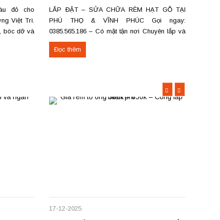
àu đỏ cho
LẮP ĐẶT – SỬA CHỮA RÈM HẠT GỖ TẠI
Bán và
g Việt Trì.
PHÚ THỌ & VĨNH PHÚC Gọi ngay:
– Giả
a, bóc dỡ và
0385.565.186 – Có mặt tận nơi Chuyên lắp và
không
c Việt Trì,
sửa các loại rèm hạt gỗ: Rèm hạt gỗ tròn trơn,
thu hẹ
Đọc thêm
Đọc 
ng cấp Thảm
đốt trúc, pơ mu, hương Rèm hạt gỗ chữ Phúc –
nhỏ g
Lộc – Thọ Rèm...
Trì,...
17-12-2025
09-12-