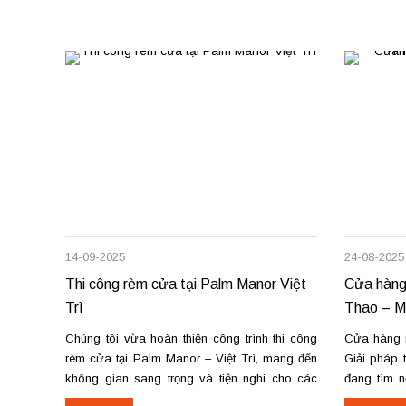
14-09-2025
24-08-2025
Thi công rèm cửa tại Palm Manor Việt
Cửa hàng
Trì
Thao – Ma
Chúng tôi vừa hoàn thiện công trình thi công
Cửa hàng 
rèm cửa tại Palm Manor – Việt Trì, mang đến
Giải pháp 
không gian sang trọng và tiện nghi cho các
đang tìm n
căn hộ cao cấp. Các hạng mục rèm đã thi
sửa chữa 