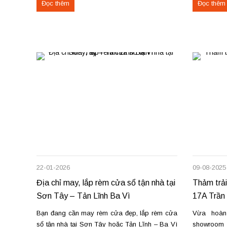
Đọc thêm
Đọc thêm
công Rèm vải thô cao cấp may định hình hấp
Thao, chún
sóng: sang trọng, giữ form...
chuyên nghi
22-01-2026
09-08-2025
Địa chỉ may, lắp rèm cửa sổ tận nhà tại
Thảm trải
Sơn Tây – Tản Lĩnh Ba Vì
17A Trần 
Bạn đang cần may rèm cửa đẹp, lắp rèm cửa
Vừa hoàn
sổ tận nhà tại Sơn Tây hoặc Tản Lĩnh – Ba Vì
showroom t