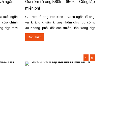
 và ngăn
Giá rèm tổ ong 580k – 650k – Công lắp
Giá r
miễn phí
sửa c
a lưới ngăn
Giá rèm tổ ong trên kính – vách ngăn tổ ong,
Không 
, cửa chính
vải kháng khuẩn, khung nhôm chịu lực cỡ to
thanh 
ong đẹp mới
30 Không phải đặt cọc trước, lắp xong đẹp
đạc, 
 lắp đặt tận
mới thanh toán. Mang mẫu đến tận nơi tư vấn,
nhỏ. G
Đọc thêm
Đọc 
n...
đo đạc, lắp đặt – sửa chữa mọi số lượng...
từ 550