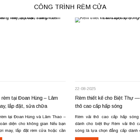
CÔNG TRÌNH RÈM CỬA
22-08-2025
 rèm tại Đoan Hùng – Lâm
Rèm thiết kế cho Biệt Thự —
y, lắp đặt, sửa chữa
thô cao cấp hấp sóng
rèm tại Đoan Hùng và Lâm Thao –
Rèm vải thô cao cấp hấp són
toàn diện cho không gian Nếu bạn
dành cho biệt thự Rèm vải thô 
ơi may, lắp đặt rèm cửa hoặc cần
sóng là lựa chọn đẳng cấp dành c
rèm hỏng tại Đoan Hùng hay Lâm
và không gian sang trọng. Kỹ thu