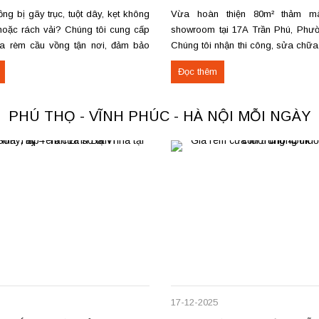
g bị gãy trục, tuột dây, kẹt không
Vừa hoàn thiện 80m² thảm m
oặc rách vải? Chúng tôi cung cấp
showroom tại 17A Trần Phú, Phườn
a rèm cầu vồng tận nơi, đảm bảo
Chúng tôi nhận thi công, sửa chữ
ng trơn tru và bền lâu. Thay trục,
thu mua thảm cũ trên toàn khu vự
Đọc thêm
u kéo để rèm mở – đóng êm Thay
Phú Thọ. Các loại thảm đang cu
nỉ phù hợp cho không...
PHÚ THỌ - VĨNH PHÚC - HÀ NỘI MỖI NGÀY
17-12-2025