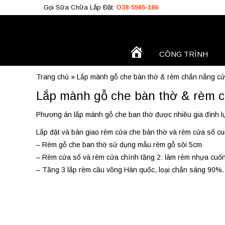
Gọi Sữa Chữa Lắp Đặt:
O38-5565-186
TRANG
CÔNG TRÌNH
Công Trình
CHỦ
Trang chủ
»
Lắp mành gỗ che bàn thờ & rèm chắn nắng c
O38.5565.186
Lắp mành gỗ che bàn thờ & rèm 
O933.OO6.OO9
Phương án lắp mành gỗ che ban thờ được nhiều gia đình lự
Lắp đặt và bàn giao rèm cửa che bàn thờ và rèm cửa sổ cu
– Rèm gỗ che ban thờ sử dụng mẫu rèm gỗ sồi 5cm
– Rèm cửa sổ và rèm cửa chính tầng 2: làm rèm nhựa cuố
– Tầng 3 lắp rèm cầu vồng Hàn quốc, loại chắn sáng 90%.