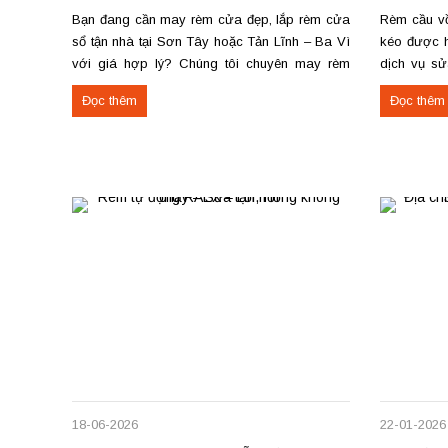
Bạn đang cần may rèm cửa đẹp, lắp rèm cửa
Rèm cầu vồn
sổ tận nhà tại Sơn Tây hoặc Tản Lĩnh – Ba Vì
kéo được h
với giá hợp lý? Chúng tôi chuyên may rèm
dịch vụ sử
theo yêu cầu, thi công nhanh, đúng mẫu, đúng
rèm hoạt độ
Đọc thêm
Đọc thêm
tiến độ. Thực tế, chúng tôi vừa hoàn thiện thi
sửa cơ cấ
công rèm...
dây...
18-06-2026
22-01-2026