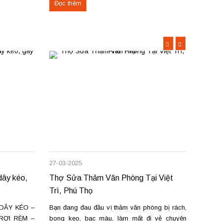
Đọc thêm
Đọc 
p sóng suôn
Phường Tiên Cát – TP Việt Trì – Phú Thọ và
phê, 
cơ sở tại...
Rèm cu
27-03-2025
08-12-
ây kéo,
Thợ Sửa Thảm Văn Phòng Tại Việt
Rèm c
Trì, Phú Thọ
sửa c
DÂY KÉO –
Bạn đang đau đầu vì thảm văn phòng bị rách,
Chúng 
RƠI RÈM –
bong keo, bạc màu, làm mất đi vẻ chuyên
chữa m