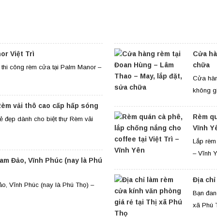
r Việt Trì
Cửa hà
chữa
h thi công rèm cửa tại Palm Manor –
Cửa hàn
không gi
Rèm vải thô cao cấp hấp sóng
Rèm quá
 đẹp dành cho biệt thự Rèm vải
Vĩnh Y
Lắp rèm 
– Vĩnh Y
am Đảo, Vĩnh Phúc (nay là Phú
Địa chỉ
o, Vĩnh Phúc (nay là Phú Thọ) –
Bạn đang
xã Phú T