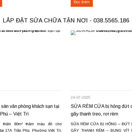
Đọc thêm
g tôi sẵn sàng đáp ứng với dịch vụ
định hình trên ống rèm tạo nế
ệp và giá...
mượt, giữ form lâu...
LẮP ĐẶT SỬA CHỮA TẬN NƠI - 038.5565.186
24-07-2025
 sàn văn phòng khách sạn tại
SỬA RÈM CỬA bị hỏng đứt d
Phú – Việt Trì
gãy thanh treo, rơi rèm
 thiện 80m² thảm màu đỏ cho
SỬA RÈM CỬA BỊ HỎNG – ĐỨT 
ại 17A Trần Phú, Phường Việt Trì.
GÃY THANH RÈM – BUNG VÍT 