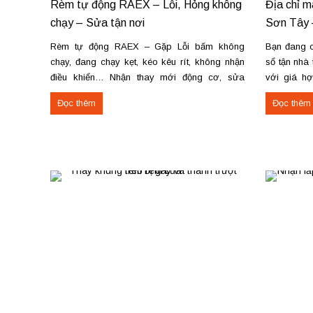
Rèm tự động RAEX – Lỗi, Hỏng không
Địa chỉ m
chạy – Sửa tận nơi
Sơn Tây 
Rèm tự động RAEX – Gặp Lỗi bấm không
Bạn đang c
chạy, đang chạy kẹt, kéo kêu rít, không nhận
sổ tận nhà
điều khiển… Nhận thay mới động cơ, sửa
với giá h
chữa rèm tự động raex và các loại động cơ
theo yêu c
Đọc thêm
Đọc thêm
rèm trên thị trường. Dịch vụ có tại: Phú Thọ –...
tiến độ. Th
công rèm...