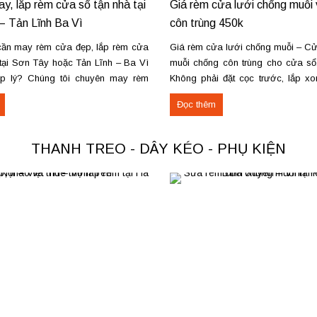
ay, lắp rèm cửa sổ tận nhà tại
Giá rèm cửa lưới chống muỗi
– Tản Lĩnh Ba Vì
côn trùng 450k
ần may rèm cửa đẹp, lắp rèm cửa
Giá rèm cửa lưới chống muỗi – Cử
 tại Sơn Tây hoặc Tản Lĩnh – Ba Vì
muỗi chống côn trùng cho cửa sổ
ợp lý? Chúng tôi chuyên may rèm
Không phải đặt cọc trước, lắp x
ầu, thi công nhanh, đúng mẫu, đúng
thanh toán. Miễn phí vận chuyển –
Đọc thêm
ực tế, chúng tôi vừa hoàn thiện thi
nơi, mang mẫu đến đo đạc và tư vấ
THANH TREO - DÂY KÉO - PHỤ KIỆN