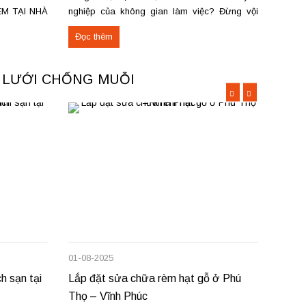
ÈM TẠI NHÀ
nghiệp của không gian làm việc? Đừng vội
trì và
rèm cửa tại
thay mới tốn kém! Dịch vụ sửa chữa thảm văn
cửa hà
Đọc thêm
Đọc 
ợ sửa chữa
phòng tại Việt Trì, Phú Thọ sẽ giúp bạn khắc
vương,
phục nhanh chóng,...
Phú...
A LƯỚI CHỐNG MUỖI
01-08-2025
22-06-
h sạn tại
Lắp đặt sửa chữa rèm hạt gỗ ở Phú
Bán, 
Thọ – Vĩnh Phúc
tường