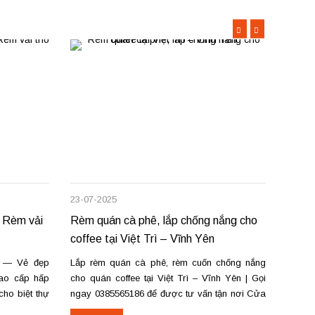
23-07-2025
12-07-
 Rèm vải
Rèm quán cà phê, lắp chống nắng cho
Lắp r
coffee tại Việt Trì – Vĩnh Yên
Vĩnh 
g — Vẻ đẹp
Lắp rèm quán cà phê, rèm cuốn chống nắng
Lắp r
cao cấp hấp
cho quán coffee tại Việt Trì – Vĩnh Yên | Gọi
Phúc (
ho biệt thự
ngay 0385565186 để được tư vấn tận nơi Cửa
phòng
ật hấp sóng
hàng rèm tại số 22A – Đường Lê Quý Đôn –
ngủ, 