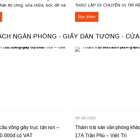
nhận thi công, sửa chữa, bóc dỡ và
THÁO LẮP DI CHUYỂN VỊ TRÍ R
ảm cũ trên toàn khu vực Việt Trì,
Ở HÀ NỘI & TPHCM. Dịch vụ sửa 
Đọc thêm
ác loại thảm đang cung cấp Thảm
nhà ở Hà Nội & TPHCM, đội th
cho không...
mành rèm chuyên...
VÁCH NGĂN PHÒNG - GIẤY DÁN TƯỜNG - CỬ
09-08-2025
ầu vồng gãy trục tận nơi –
Thảm trải sàn văn phòng khác
50.000đ có VAT
17A Trần Phú – Việt Trì