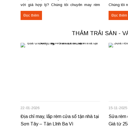
với giá hợp lý? Chúng tôi chuyên may rèm
Chúng tôi 
theo yêu cầu, thi công nhanh, đúng mẫu, đúng
thu mua th
Đọc thêm
Đọc thêm
tiến độ. Thực tế, chúng tôi vừa hoàn thiện thi
Phú Thọ. C
công rèm...
nỉ phù hợp 
THẢM TRẢI SÀN - 
22-01-2026
15-11-2025
Địa chỉ may, lắp rèm cửa sổ tận nhà tại
Sửa rèm c
Sơn Tây – Tản Lĩnh Ba Vì
Giá từ 2