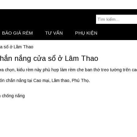
Tìm
kiếm:
BÁO GIÁ RÈM
TƯ VẤN
PHỤ KIỆN
BÁO GIÁ RÈM
Tư Vấn
ửa sổ ở Lâm Thao
chắn nắng cửa sổ ở Lâm Thao
a chọn, kiểu rèm này phù hợp làm rèm che ban thờ treo tường trên ca
ốn chắn nắng tại Cao mại, Lâm thao, Phú Thọ.
n chống nắng