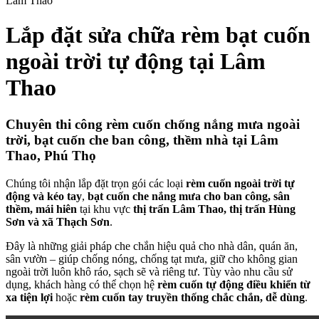
Lâm Thao
Lắp đặt sửa chữa rèm bạt cuốn
ngoài trời tự động tại Lâm
Thao
Chuyên thi công rèm cuốn chống nắng mưa ngoài
trời, bạt cuốn che ban công, thềm nhà tại Lâm
Thao, Phú Thọ
Chúng tôi nhận lắp đặt trọn gói các loại
rèm cuốn ngoài trời tự
động và kéo tay
,
bạt cuốn che nắng mưa cho ban công, sân
thềm, mái hiên
tại khu vực
thị trấn Lâm Thao, thị trấn Hùng
Sơn và xã Thạch Sơn
.
Đây là những giải pháp che chắn hiệu quả cho nhà dân, quán ăn,
sân vườn – giúp chống nóng, chống tạt mưa, giữ cho không gian
ngoài trời luôn khô ráo, sạch sẽ và riêng tư. Tùy vào nhu cầu sử
dụng, khách hàng có thể chọn hệ
rèm cuốn tự động điều khiển từ
xa tiện lợi
hoặc
rèm cuốn tay truyền thống chắc chắn, dễ dùng
.