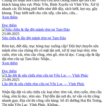
Chúng tôi nhận sửa chữa rèm cửa lưới chống muỗi tận nơi cho
khách hàng khu vực Phúc Yên, Bình Xuyên và Vĩnh Yên. Xử lý
nhanh các lỗi hỏng phổ biến như đứt dây, rách lưới, kẹt ray, gãy
khung. Thay lưới mới cho cửa xếp, cửa kéo, cửa...
Xem thêm
Đọc thêm
23-09-2025
Sửa chữa & lắp đặt mành rèm tại Tam Đảo
Rèm kẹt, đứt dây, trục hỏng hay xuống cấp? Đội thợ chuyên sửa
mành rèm của chúng tôi có mặt tận nơi, xử lý mọi loại rèm: rèm
cuốn, rèm vải, rèm cầu vồng, rèm gỗ, rèm lá dọc. Cung cấp & lắp
đặt rèm cửa tại Tam Đảo: Nhận...
Xem thêm
Đọc thêm
23-09-2025
Lắp đặt & sửa chữa rèm cửa tại Yên Lạc — Vĩnh Phúc
Nhận lắp đặt và sửa chữa các loại rèm: rèm vải, rèm cuốn, rèm cầu
vồng, rèm lá dọc, rèm sáo. Thợ đến tận nơi đo, tư vấn và thi công
nhanh gọn. Địa chỉ thi công cửa hàng: Số 45 đường Hai Bà Trưng,
Thị trấn Yên Lạc, Vĩnh Phúc. Không...