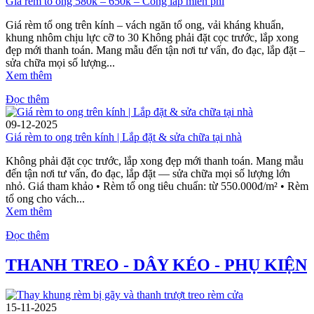
Giá rèm tổ ong 580k – 650k – Công lắp miễn phí
Giá rèm tổ ong trên kính – vách ngăn tổ ong, vải kháng khuẩn,
khung nhôm chịu lực cỡ to 30 Không phải đặt cọc trước, lắp xong
đẹp mới thanh toán. Mang mẫu đến tận nơi tư vấn, đo đạc, lắp đặt –
sửa chữa mọi số lượng...
Xem thêm
Đọc thêm
09-12-2025
Giá rèm to ong trên kính | Lắp đặt & sửa chữa tại nhà
Không phải đặt cọc trước, lắp xong đẹp mới thanh toán. Mang mẫu
đến tận nơi tư vấn, đo đạc, lắp đặt — sửa chữa mọi số lượng lớn
nhỏ. Giá tham khảo • Rèm tổ ong tiêu chuẩn: từ 550.000đ/m² • Rèm
tổ ong cho vách...
Xem thêm
Đọc thêm
THANH TREO - DÂY KÉO - PHỤ KIỆN
15-11-2025