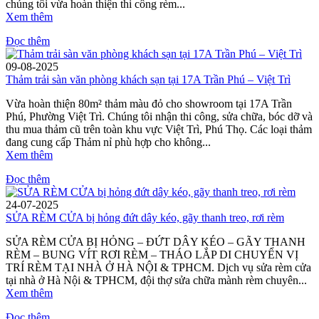
chúng tôi vừa hoàn thiện thi công rèm...
Xem thêm
Đọc thêm
09-08-2025
Thảm trải sàn văn phòng khách sạn tại 17A Trần Phú – Việt Trì
Vừa hoàn thiện 80m² thảm màu đỏ cho showroom tại 17A Trần
Phú, Phường Việt Trì. Chúng tôi nhận thi công, sửa chữa, bóc dỡ và
thu mua thảm cũ trên toàn khu vực Việt Trì, Phú Thọ. Các loại thảm
đang cung cấp Thảm nỉ phù hợp cho không...
Xem thêm
Đọc thêm
24-07-2025
SỬA RÈM CỬA bị hỏng đứt dây kéo, gãy thanh treo, rơi rèm
SỬA RÈM CỬA BỊ HỎNG – ĐỨT DÂY KÉO – GÃY THANH
RÈM – BUNG VÍT RƠI RÈM – THÁO LẮP DI CHUYỂN VỊ
TRÍ RÈM TẠI NHÀ Ở HÀ NỘI & TPHCM. Dịch vụ sửa rèm cửa
tại nhà ở Hà Nội & TPHCM, đội thợ sửa chữa mành rèm chuyên...
Xem thêm
Đọc thêm