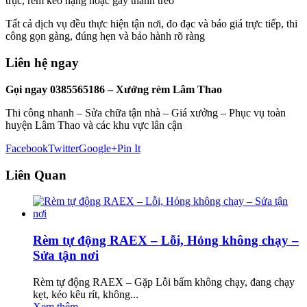
trục, rèm kéo nặng hoặc gãy thanh treo
Tất cả dịch vụ đều thực hiện tận nơi, đo đạc và báo giá trực tiếp, thi
công gọn gàng, đúng hẹn và bảo hành rõ ràng
Liên hệ ngay
Gọi ngay 0385565186 – Xưởng rèm Lâm Thao
Thi công nhanh – Sửa chữa tận nhà – Giá xưởng – Phục vụ toàn
huyện Lâm Thao và các khu vực lân cận
Facebook
Twitter
Google+
Pin It
Liên Quan
Rèm tự động RAEX – Lỗi, Hỏng không chạy –
Sửa tận nơi
Rèm tự động RAEX – Gặp Lỗi bấm không chạy, đang chạy
kẹt, kéo kêu rít, không...
Xem thêm