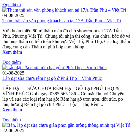
Đọc thêm
09-08-2025
Thảm trải sàn văn phòng khách sạn tại 17A Trần Phú – Việt Trì
Vừa hoàn thiện 80m² thảm màu đỏ cho showroom tại 17A Trần
Phú, Phường Việt Trì. Chúng tôi nhận thi công, sửa chữa, bóc dỡ và
thu mua thảm cũ trên toàn khu vực Việt Trì, Phú Thọ. Các loại thảm
đang cung cấp Thảm nỉ phù hợp cho không...
Xem thêm
Đọc thêm
01-08-2025
Lắp đặt sửa chữa rèm hạt gỗ ở Phú Thọ – Vĩnh Phúc
LẮP ĐẶT – SỬA CHỮA RÈM HẠT GỖ TẠI PHÚ THỌ &
VĨNH PHÚC Gọi ngay: 0385.565.186 – Có mặt tận nơi Chuyên
lắp và sửa các loại rèm hạt gỗ: Rèm hạt gỗ tròn trơn, đốt trúc, pơ
mu, hương Rèm hạt gỗ chữ Phúc – Lộc – Thọ Rèm...
Xem thêm
Đọc thêm
22-06-2025