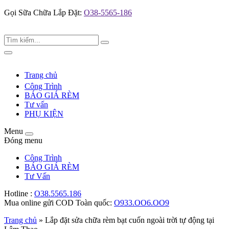
Gọi Sữa Chữa Lắp Đặt:
O38-5565-186
Tìm
Search
kiếm:
Toggle
navigation
Trang chủ
Công Trình
BÁO GIÁ RÈM
Tư vấn
PHỤ KIỆN
Menu
Toggle
Đóng menu
navigation
Công Trình
BÁO GIÁ RÈM
Tư Vấn
Hotline :
O38.5565.186
Mua online gửi COD Toàn quốc:
O933.OO6.OO9
Trang chủ
»
Lắp đặt sửa chữa rèm bạt cuốn ngoài trời tự động tại