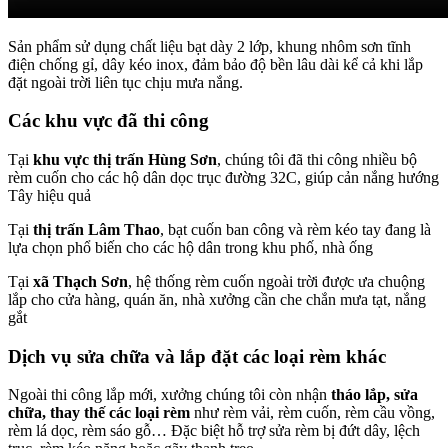
Sản phẩm sử dụng chất liệu bạt dày 2 lớp, khung nhôm sơn tĩnh
điện chống gỉ, dây kéo inox, đảm bảo độ bền lâu dài kể cả khi lắp
đặt ngoài trời liên tục chịu mưa nắng.
Các khu vực đã thi công
Tại
khu vực thị trấn Hùng Sơn
, chúng tôi đã thi công nhiều bộ
rèm cuốn cho các hộ dân dọc trục đường 32C, giúp cản nắng hướng
Tây hiệu quả
Tại
thị trấn Lâm Thao
, bạt cuốn ban công và rèm kéo tay đang là
lựa chọn phổ biến cho các hộ dân trong khu phố, nhà ống
Tại
xã Thạch Sơn
, hệ thống rèm cuốn ngoài trời được ưa chuộng
lắp cho cửa hàng, quán ăn, nhà xưởng cần che chắn mưa tạt, nắng
gắt
Dịch vụ sửa chữa và lắp đặt các loại rèm khác
Ngoài thi công lắp mới, xưởng chúng tôi còn nhận
tháo lắp, sửa
chữa, thay thế các loại rèm
như rèm vải, rèm cuốn, rèm cầu vồng,
rèm lá dọc, rèm sáo gỗ… Đặc biệt hỗ trợ sửa rèm bị đứt dây, lệch