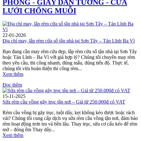
PHÒNG - GIẤY DÁN TƯỜNG - CỬA
LƯỚI CHỐNG MUỖI
22-01-2026
Địa chỉ may, lắp rèm cửa sổ tận nhà tại Sơn Tây – Tản Lĩnh Ba Vì
Bạn đang cần may rèm cửa đẹp, lắp rèm cửa sổ tận nhà tại Sơn Tây
hoặc Tản Lĩnh – Ba Vì với giá hợp lý? Chúng tôi chuyên may rèm
theo yêu cầu, thi công nhanh, đúng mẫu, đúng tiến độ. Thực tế,
chúng tôi vừa hoàn thiện thi công rèm...
Xem thêm
Đọc thêm
15-11-2025
Sửa rèm cầu vồng gãy trục tận nơi – Giá từ 250.000đ có VAT
Rèm cầu vồng bị gãy trục, tuột dây, kẹt không kéo được hoặc rách
vải? Chúng tôi cung cấp dịch vụ sửa rèm cầu vồng tận nơi, đảm bảo
rèm hoạt động trơn tru và bền lâu. Thay trục, sửa cơ cấu kéo để rèm
mở – đóng êm Thay dây...
Xem thêm