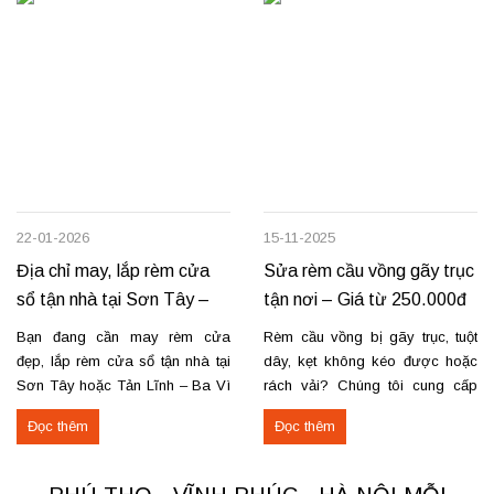
22-01-2026
15-11-2025
Địa chỉ may, lắp rèm cửa
Sửa rèm cầu vồng gãy trục
sổ tận nhà tại Sơn Tây –
tận nơi – Giá từ 250.000đ
Tản Lĩnh Ba Vì
có VAT
Bạn đang cần may rèm cửa
Rèm cầu vồng bị gãy trục, tuột
đẹp, lắp rèm cửa sổ tận nhà tại
dây, kẹt không kéo được hoặc
Sơn Tây hoặc Tản Lĩnh – Ba Vì
rách vải? Chúng tôi cung cấp
với giá hợp lý? Chúng tôi
dịch vụ sửa rèm cầu vồng tận
Đọc thêm
Đọc thêm
chuyên may rèm theo yêu cầu,
nơi, đảm bảo rèm hoạt động trơn
thi công nhanh, đúng mẫu, đúng
tru và bền lâu. Thay trục, sửa cơ
tiến độ. Thực tế, chúng tôi vừa
cấu kéo để rèm mở – đóng êm