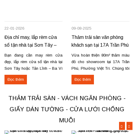
22-01-2026
09-08-2025
Địa chỉ may, lắp rèm cửa
Thảm trải sàn văn phòng
sổ tận nhà tại Sơn Tây –
khách sạn tại 17A Trần Phú
Tản Lĩnh Ba Vì
– Việt Trì
Bạn đang cần may rèm cửa
Vừa hoàn thiện 80m² thảm màu
đẹp, lắp rèm cửa sổ tận nhà tại
đỏ cho showroom tại 17A Trần
Sơn Tây hoặc Tản Lĩnh – Ba Vì
Phú, Phường Việt Trì. Chúng tôi
với giá hợp lý? Chúng tôi
nhận thi công, sửa chữa, bóc
Đọc thêm
Đọc thêm
chuyên may rèm theo yêu cầu,
dỡ và thu mua thảm cũ trên toàn
thi công nhanh, đúng mẫu, đúng
khu vực Việt Trì, Phú Thọ. Các
tiến độ. Thực tế, chúng tôi vừa
loại thảm đang cung cấp Thảm
THẢM TRẢI SÀN - VÁCH NGĂN PHÒNG -
hoàn thiện thi công rèm...
nỉ phù hợp cho không...
GIẤY DÁN TƯỜNG - CỬA LƯỚI CHỐNG
MUỖI