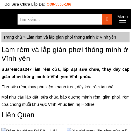
Gọi Sữa Chữa Lắp Đặt:
O38-5565-186
Menu
Tìm
Search
Toggl
kiếm:
naviga
Công Trình
BÁO GIÁ RÈM
Tư Vấn
Trang chủ
»
Làm rèm và lắp giàn phơi thông minh ở Vĩnh yên
O38.5565.186
Làm rèm và lắp giàn phơi thông minh ở
O933.OO6.OO9
Vĩnh yên
Suaremcua247 làm rèm cửa, lắp đặt sửa chữa, thay dây cáp
giàn phơi thông minh ở Vĩnh yên Vĩnh phúc.
Thợ sửa rèm, thay phụ kiện, thanh treo, dây kéo rèm tại nhà.
Mọi nhu cầu lắp đặt, sửa chữa bảo dưỡng mành rèm, giàn phơi, rèm
cửa chống muỗi khu vực Vĩnh Phúc liên hệ Hotline
Liên Quan