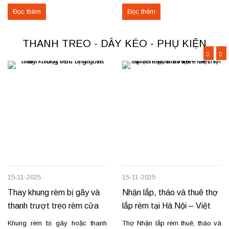
khiển… Nhận thay mới động cơ,
với giá hợp lý? Chúng tôi
Đọc thêm
Đọc thêm
sửa chữa rèm tự động raex và
chuyên may rèm theo yêu cầu,
các loại động cơ rèm trên thị
thi công nhanh, đúng mẫu, đúng
trường. Dịch vụ có tại: Phú Thọ
tiến độ. Thực tế, chúng tôi vừa
THANH TREO - DÂY KÉO - PHỤ KIỆN
–...
hoàn thiện thi công rèm...
15-11-2025
15-11-2025
Thay khung rèm bị gãy và
Nhận lắp, tháo và thuê thợ
thanh trượt treo rèm cửa
lắp rèm tại Hà Nội – Việt
Trì – Vĩnh Yên
Khung rèm bị gãy hoặc thanh
Thợ Nhận lắp rèm thuê, tháo và