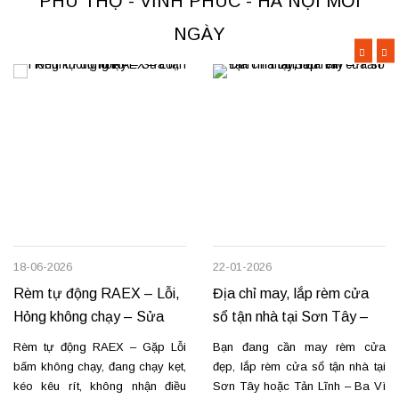
PHÚ THỌ - VĨNH PHÚC - HÀ NỘI MỖI
hoàn thiện thi công rèm...
Thay dây...
NGÀY
18-06-2026
22-01-2026
Rèm tự động RAEX – Lỗi,
Địa chỉ may, lắp rèm cửa
Hỏng không chạy – Sửa
sổ tận nhà tại Sơn Tây –
tận nơi
Tản Lĩnh Ba Vì
Rèm tự động RAEX – Gặp Lỗi
Bạn đang cần may rèm cửa
bấm không chạy, đang chạy kẹt,
đẹp, lắp rèm cửa sổ tận nhà tại
kéo kêu rít, không nhận điều
Sơn Tây hoặc Tản Lĩnh – Ba Vì