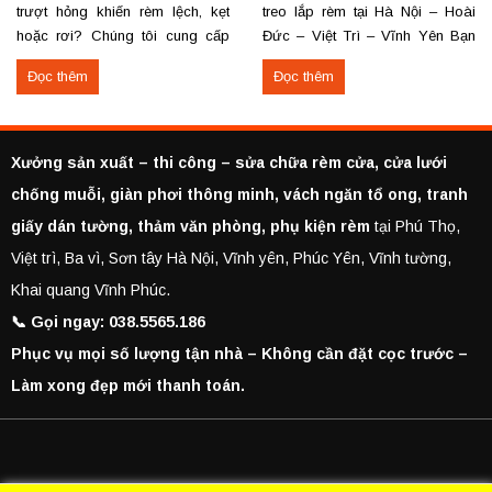
trượt hỏng khiến rèm lệch, kẹt
treo lắp rèm tại Hà Nội – Hoài
hoặc rơi? Chúng tôi cung cấp
Đức – Việt Trì – Vĩnh Yên Bạn
dịch vụ thay khung và thanh
cần lắp rèm bị rơi, tháo rèm cũ
Đọc thêm
Đọc thêm
trượt rèm tận nơi, đảm bảo rèm
hoặc thuê thợ lắp rèm tại Hoài
vận hành trơn tru, chắc chắn và
Đức, Hà Nội, Việt Trì hoặc Vĩnh
bền lâu. Thay khung rèm bị gãy,
Yên? Chúng tôi cung cấp dịch
cong vênh Thay hoặc sửa
vụ...
Xưởng sản xuất – thi công – sửa chữa rèm cửa, cửa lưới
thanh...
chống muỗi, giàn phơi thông minh, vách ngăn tổ ong, tranh
giấy dán tường, thảm văn phòng, phụ kiện rèm
tại Phú Thọ,
Việt trì, Ba vì, Sơn tây Hà Nội, Vĩnh yên, Phúc Yên, Vĩnh tường,
Khai quang Vĩnh Phúc.
📞 Gọi ngay: 038.5565.186
Phục vụ mọi số lượng tận nhà – Không cần đặt cọc trước –
Làm xong đẹp mới thanh toán.