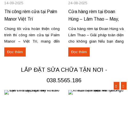
14-09-2025
24-08-2025
Thi công rèm cửa tại Palm
Cửa hàng rèm tại Đoan
Manor Việt Trì
Hùng – Lâm Thao – May,
lắp đặt, sửa chữa
Chúng tôi vừa hoàn thiện công
Cửa hàng rèm tại Đoan Hùng và
trình thi công rèm cửa tại Palm
Lâm Thao – Giải pháp toàn diện
Manor – Việt Trì, mang đến
cho không gian Nếu bạn đang
không gian sang trọng và tiện
tìm nơi may, lắp đặt rèm cửa
Đọc thêm
Đọc thêm
nghi cho các căn hộ cao cấp.
hoặc cần sửa chữa rèm hỏng tại
Các hạng mục rèm đã thi công
Đoan Hùng hay Lâm Thao,
Rèm vải thô cao cấp may định
chúng tôi sẵn sàng đáp ứng với
LẮP ĐẶT SỬA CHỮA TẬN NƠI -
hình hấp sóng: sang trọng, giữ
dịch vụ chuyên nghiệp và giá...
form...
038.5565.186