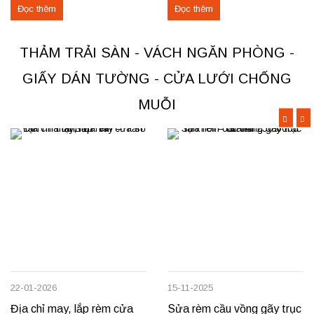
Đọc thêm
Đọc thêm
chuyên may rèm theo yêu cầu,
dỡ và thu mua thảm cũ trên toàn
thi công nhanh, đúng mẫu, đúng
khu vực Việt Trì, Phú Thọ. Các
tiến độ. Thực tế, chúng tôi vừa
loại thảm đang cung cấp Thảm
THẢM TRẢI SÀN - VÁCH NGĂN PHÒNG -
hoàn thiện thi công rèm...
nỉ phù hợp cho không...
GIẤY DÁN TƯỜNG - CỬA LƯỚI CHỐNG
MUỖI
22-01-2026
15-11-2025
Địa chỉ may, lắp rèm cửa
Sửa rèm cầu vồng gãy trục