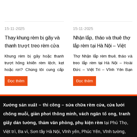
15-11-2025
15-11-2025
Thay khung rèm bị gãy và
Nhận lắp, tháo và thuê thợ
thanh trượt treo rèm cửa
lắp rèm tại Hà Nội – Việt
Trì – Vĩnh Yên
Khung rèm bị gãy hoặc thanh
Thợ Nhận lắp rèm thuê, tháo và
trượt hỏng khiến rèm lệch, kẹt
treo lắp rèm tại Hà Nội – Hoài
hoặc rơi? Chúng tôi cung cấp
Đức – Việt Trì – Vĩnh Yên Bạn
dịch vụ thay khung và thanh
cần lắp rèm bị rơi, tháo rèm cũ
Đọc thêm
Đọc thêm
trượt rèm tận nơi, đảm bảo rèm
hoặc thuê thợ lắp rèm tại Hoài
vận hành trơn tru, chắc chắn và
Đức, Hà Nội, Việt Trì hoặc Vĩnh
bền lâu. Thay khung rèm bị gãy,
Yên? Chúng tôi cung cấp dịch
cong vênh Thay hoặc sửa
vụ...
Xưởng sản xuất – thi công – sửa chữa rèm cửa, cửa lưới
thanh...
chống muỗi, giàn phơi thông minh, vách ngăn tổ ong, tranh
giấy dán tường, thảm văn phòng, phụ kiện rèm
tại Phú Thọ,
Việt trì, Ba vì, Sơn tây Hà Nội, Vĩnh yên, Phúc Yên, Vĩnh tường,