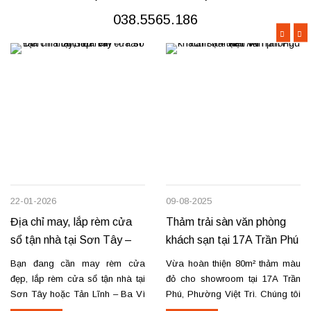
hình hấp sóng: sang trọng, giữ
dịch vụ chuyên nghiệp và giá...
form...
038.5565.186
22-01-2026
09-08-2025
Địa chỉ may, lắp rèm cửa
Thảm trải sàn văn phòng
sổ tận nhà tại Sơn Tây –
khách sạn tại 17A Trần Phú
Tản Lĩnh Ba Vì
– Việt Trì
Bạn đang cần may rèm cửa
Vừa hoàn thiện 80m² thảm màu
đẹp, lắp rèm cửa sổ tận nhà tại
đỏ cho showroom tại 17A Trần
Sơn Tây hoặc Tản Lĩnh – Ba Vì
Phú, Phường Việt Trì. Chúng tôi
với giá hợp lý? Chúng tôi
nhận thi công, sửa chữa, bóc