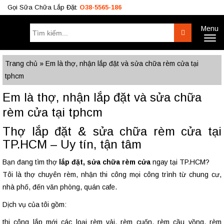
Gọi Sữa Chữa Lắp Đặt:
O38-5565-186
Menu
Tìm
Search
Toggl
kiếm:
naviga
Công Trình
BÁO GIÁ RÈM
Tư Vấn
Trang chủ
»
Em là thợ, nhận lắp đặt và sửa chữa rèm cửa tại
tphcm
O38.5565.186
Em là thợ, nhận lắp đặt và sửa chữa
O933.OO6.OO9
rèm cửa tại tphcm
Thợ lắp đặt & sửa chữa rèm cửa tại
TP.HCM – Uy tín, tận tâm
Bạn đang tìm thợ
lắp đặt, sửa chữa rèm cửa
ngay tại TP.HCM?
Tôi là thợ chuyên rèm, nhận thi công mọi công trình từ chung cư,
nhà phố, đến văn phòng, quán cafe.
Dịch vụ của tôi gồm:
thi công lắp mới các loại rèm vải, rèm cuốn, rèm cầu vồng, rèm