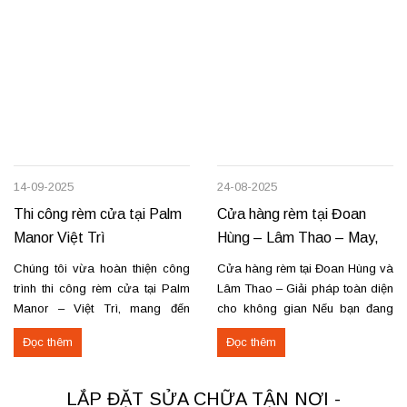
14-09-2025
24-08-2025
Thi công rèm cửa tại Palm
Cửa hàng rèm tại Đoan
Manor Việt Trì
Hùng – Lâm Thao – May,
lắp đặt, sửa chữa
Chúng tôi vừa hoàn thiện công
Cửa hàng rèm tại Đoan Hùng và
trình thi công rèm cửa tại Palm
Lâm Thao – Giải pháp toàn diện
Manor – Việt Trì, mang đến
cho không gian Nếu bạn đang
không gian sang trọng và tiện
tìm nơi may, lắp đặt rèm cửa
Đọc thêm
Đọc thêm
nghi cho các căn hộ cao cấp.
hoặc cần sửa chữa rèm hỏng tại
Các hạng mục rèm đã thi công
Đoan Hùng hay Lâm Thao,
Rèm vải thô cao cấp may định
chúng tôi sẵn sàng đáp ứng với
LẮP ĐẶT SỬA CHỮA TẬN NƠI -