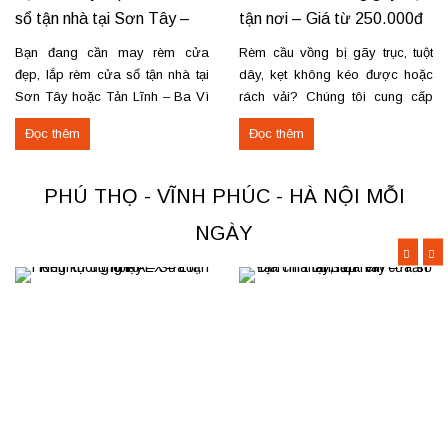
sổ tận nhà tại Sơn Tây –
tận nơi – Giá từ 250.000đ
Tản Lĩnh Ba Vì
có VAT
Bạn đang cần may rèm cửa
Rèm cầu vồng bị gãy trục, tuột
đẹp, lắp rèm cửa sổ tận nhà tại
dây, kẹt không kéo được hoặc
Sơn Tây hoặc Tản Lĩnh – Ba Vì
rách vải? Chúng tôi cung cấp
với giá hợp lý? Chúng tôi
dịch vụ sửa rèm cầu vồng tận
Đọc thêm
Đọc thêm
chuyên may rèm theo yêu cầu,
nơi, đảm bảo rèm hoạt động trơn
thi công nhanh, đúng mẫu, đúng
tru và bền lâu. Thay trục, sửa cơ
tiến độ. Thực tế, chúng tôi vừa
cấu kéo để rèm mở – đóng êm
PHÚ THỌ - VĨNH PHÚC - HÀ NỘI MỖI
hoàn thiện thi công rèm...
Thay dây...
NGÀY