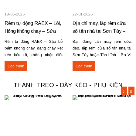
18-06-2026
22-01-2026
Rèm tự động RAEX – Lỗi,
Địa chỉ may, lắp rèm cửa
Hỏng không chạy – Sửa
sổ tận nhà tại Sơn Tây –
tận nơi
Tản Lĩnh Ba Vì
Rèm tự động RAEX – Gặp Lỗi
Bạn đang cần may rèm cửa
bấm không chạy, đang chạy kẹt,
đẹp, lắp rèm cửa sổ tận nhà tại
kéo kêu rít, không nhận điều
Sơn Tây hoặc Tản Lĩnh – Ba Vì
khiển… Nhận thay mới động cơ,
với giá hợp lý? Chúng tôi
Đọc thêm
Đọc thêm
sửa chữa rèm tự động raex và
chuyên may rèm theo yêu cầu,
các loại động cơ rèm trên thị
thi công nhanh, đúng mẫu, đúng
trường. Dịch vụ có tại: Phú Thọ
tiến độ. Thực tế, chúng tôi vừa
THANH TREO - DÂY KÉO - PHỤ KIỆN
–...
hoàn thiện thi công rèm...