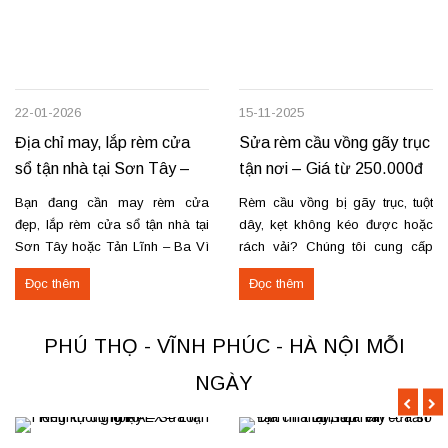
22-01-2026
15-11-2025
Địa chỉ may, lắp rèm cửa
Sửa rèm cầu vồng gãy trục
sổ tận nhà tại Sơn Tây –
tận nơi – Giá từ 250.000đ
Tản Lĩnh Ba Vì
có VAT
Bạn đang cần may rèm cửa
Rèm cầu vồng bị gãy trục, tuột
đẹp, lắp rèm cửa sổ tận nhà tại
dây, kẹt không kéo được hoặc
Sơn Tây hoặc Tản Lĩnh – Ba Vì
rách vải? Chúng tôi cung cấp
với giá hợp lý? Chúng tôi
dịch vụ sửa rèm cầu vồng tận
Đọc thêm
Đọc thêm
chuyên may rèm theo yêu cầu,
nơi, đảm bảo rèm hoạt động trơn
thi công nhanh, đúng mẫu, đúng
tru và bền lâu. Thay trục, sửa cơ
tiến độ. Thực tế, chúng tôi vừa
cấu kéo để rèm mở – đóng êm
PHÚ THỌ - VĨNH PHÚC - HÀ NỘI MỖI
hoàn thiện thi công rèm...
Thay dây...
NGÀY