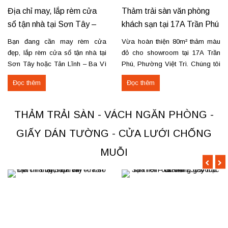
Địa chỉ may, lắp rèm cửa
Thảm trải sàn văn phòng
sổ tận nhà tại Sơn Tây –
khách sạn tại 17A Trần Phú
Tản Lĩnh Ba Vì
– Việt Trì
Bạn đang cần may rèm cửa
Vừa hoàn thiện 80m² thảm màu
đẹp, lắp rèm cửa sổ tận nhà tại
đỏ cho showroom tại 17A Trần
Sơn Tây hoặc Tản Lĩnh – Ba Vì
Phú, Phường Việt Trì. Chúng tôi
với giá hợp lý? Chúng tôi
nhận thi công, sửa chữa, bóc
Đọc thêm
Đọc thêm
chuyên may rèm theo yêu cầu,
dỡ và thu mua thảm cũ trên toàn
thi công nhanh, đúng mẫu, đúng
khu vực Việt Trì, Phú Thọ. Các
tiến độ. Thực tế, chúng tôi vừa
loại thảm đang cung cấp Thảm
THẢM TRẢI SÀN - VÁCH NGĂN PHÒNG -
hoàn thiện thi công rèm...
nỉ phù hợp cho không...
GIẤY DÁN TƯỜNG - CỬA LƯỚI CHỐNG
MUỖI