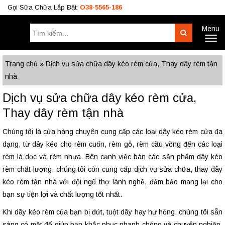
Gọi Sữa Chữa Lắp Đặt:
O38-5565-186
Menu
Tìm
Search
Toggl
kiếm:
naviga
Công Trình
BÁO GIÁ RÈM
Tư Vấn
Trang chủ
»
Dịch vụ sửa chữa dây kéo rèm cửa, Thay dây rèm tận
nhà
O38.5565.186
Dịch vụ sửa chữa dây kéo rèm cửa,
O933.OO6.OO9
Thay dây rèm tận nhà
Chúng tôi là cửa hàng chuyên cung cấp các loại dây kéo rèm cửa đa
dạng, từ dây kéo cho rèm cuốn, rèm gỗ, rèm cầu vồng đến các loại
rèm lá dọc và rèm nhựa. Bên cạnh việc bán các sản phẩm dây kéo
rèm chất lượng, chúng tôi còn cung cấp dịch vụ sửa chữa, thay dây
kéo rèm tận nhà với đội ngũ thợ lành nghề, đảm bảo mang lại cho
bạn sự tiện lợi và chất lượng tốt nhất.
Khi dây kéo rèm của bạn bị đứt, tuột dây hay hư hỏng, chúng tôi sẵn
sàng có mặt để giúp bạn khắc phục nhanh chóng và chuyên nghiệp.