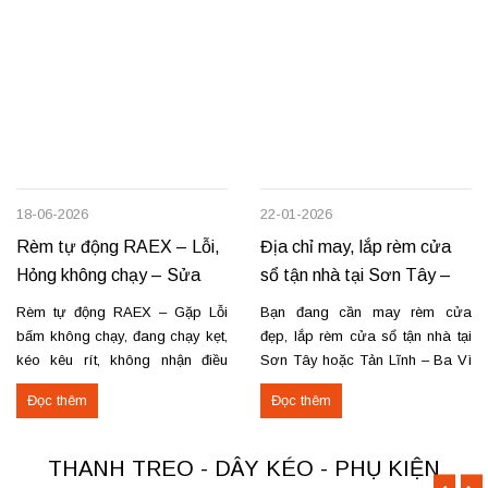
18-06-2026
22-01-2026
Rèm tự động RAEX – Lỗi,
Địa chỉ may, lắp rèm cửa
Hỏng không chạy – Sửa
sổ tận nhà tại Sơn Tây –
tận nơi
Tản Lĩnh Ba Vì
Rèm tự động RAEX – Gặp Lỗi
Bạn đang cần may rèm cửa
bấm không chạy, đang chạy kẹt,
đẹp, lắp rèm cửa sổ tận nhà tại
kéo kêu rít, không nhận điều
Sơn Tây hoặc Tản Lĩnh – Ba Vì
khiển… Nhận thay mới động cơ,
với giá hợp lý? Chúng tôi
Đọc thêm
Đọc thêm
sửa chữa rèm tự động raex và
chuyên may rèm theo yêu cầu,
các loại động cơ rèm trên thị
thi công nhanh, đúng mẫu, đúng
trường. Dịch vụ có tại: Phú Thọ
tiến độ. Thực tế, chúng tôi vừa
THANH TREO - DÂY KÉO - PHỤ KIỆN
–...
hoàn thiện thi công rèm...