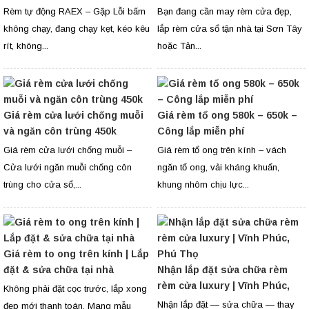
nơi
Lĩnh Ba Vì
Rèm tự động RAEX – Gặp Lỗi bấm
Bạn đang cần may rèm cửa đẹp,
không chạy, đang chạy kẹt, kéo kêu
lắp rèm cửa sổ tận nhà tại Sơn Tây
rít, không...
hoặc Tản...
Giá rèm cửa lưới chống muỗi
Giá rèm tổ ong 580k – 650k –
và ngăn côn trùng 450k
Công lắp miễn phí
Giá rèm cửa lưới chống muỗi –
Giá rèm tổ ong trên kính – vách
Cửa lưới ngăn muỗi chống côn
ngăn tổ ong, vải kháng khuẩn,
trùng cho cửa sổ,...
khung nhôm chịu lực...
Giá rèm to ong trên kính | Lắp
đặt & sửa chữa tại nhà
Nhận lắp đặt sửa chữa rèm
rèm cửa luxury | Vĩnh Phúc,
Không phải đặt cọc trước, lắp xong
Phú Thọ
Nhận lắp đặt — sửa chữa — thay
đẹp mới thanh toán. Mang mẫu