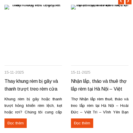
15-11-2025
15-11-2025
Thay khung rèm bị gãy và
Nhận lắp, tháo và thuê thợ
thanh trượt treo rèm cửa
lắp rèm tại Hà Nội – Việt
Trì – Vĩnh Yên
Khung rèm bị gãy hoặc thanh
Thợ Nhận lắp rèm thuê, tháo và
trượt hỏng khiến rèm lệch, kẹt
treo lắp rèm tại Hà Nội – Hoài
hoặc rơi? Chúng tôi cung cấp
Đức – Việt Trì – Vĩnh Yên Bạn
dịch vụ thay khung và thanh
cần lắp rèm bị rơi, tháo rèm cũ
Đọc thêm
Đọc thêm
trượt rèm tận nơi, đảm bảo rèm
hoặc thuê thợ lắp rèm tại Hoài
vận hành trơn tru, chắc chắn và
Đức, Hà Nội, Việt Trì hoặc Vĩnh