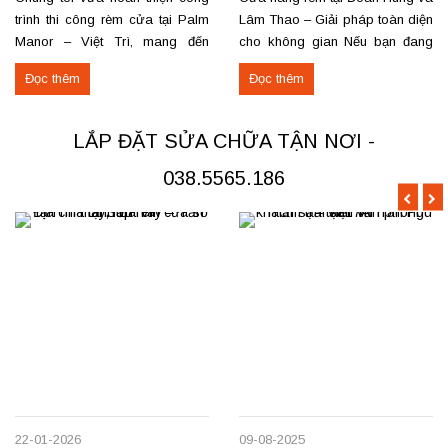
trình thi công rèm cửa tại Palm
Lâm Thao – Giải pháp toàn diện
Manor – Việt Trì, mang đến
cho không gian Nếu bạn đang
không gian sang trọng và tiện
tìm nơi may, lắp đặt rèm cửa
Đọc thêm
Đọc thêm
nghi cho các căn hộ cao cấp.
hoặc cần sửa chữa rèm hỏng tại
Các hạng mục rèm đã thi công
Đoan Hùng hay Lâm Thao,
Rèm vải thô cao cấp may định
chúng tôi sẵn sàng đáp ứng với
LẮP ĐẶT SỬA CHỮA TẬN NƠI -
hình hấp sóng: sang trọng, giữ
dịch vụ chuyên nghiệp và giá...
form...
038.5565.186
22-01-2026
09-08-2025