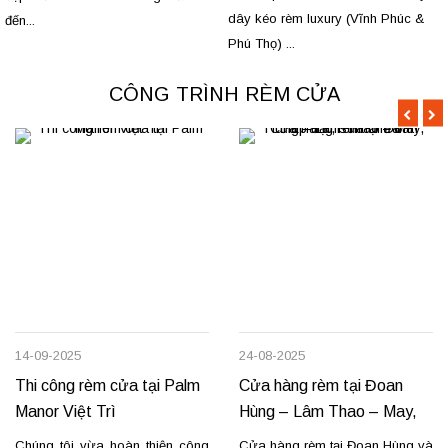
dây kéo rèm luxury (Vĩnh Phúc &
đến...
Phú Thọ) ...
CÔNG TRÌNH RÈM CỬA
14-09-2025
24-08-2025
Thi công rèm cửa tại Palm
Cửa hàng rèm tại Đoan
Manor Việt Trì
Hùng – Lâm Thao – May,
lắp đặt, sửa chữa
Chúng tôi vừa hoàn thiện công
Cửa hàng rèm tại Đoan Hùng và