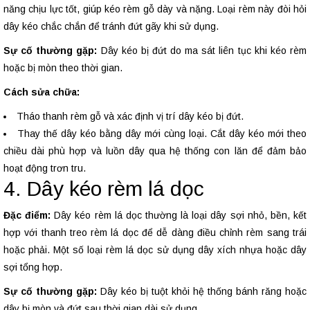
năng chịu lực tốt, giúp kéo rèm gỗ dày và nặng. Loại rèm này đòi hỏi
dây kéo chắc chắn để tránh đứt gãy khi sử dụng.
Sự cố thường gặp:
Dây kéo bị đứt do ma sát liên tục khi kéo rèm
hoặc bị mòn theo thời gian.
Cách sửa chữa:
Tháo thanh rèm gỗ và xác định vị trí dây kéo bị đứt.
Thay thế dây kéo bằng dây mới cùng loại. Cắt dây kéo mới theo
chiều dài phù hợp và luồn dây qua hệ thống con lăn để đảm bảo
hoạt động trơn tru.
4. Dây kéo rèm lá dọc
Đặc điểm:
Dây kéo rèm lá dọc thường là loại dây sợi nhỏ, bền, kết
hợp với thanh treo rèm lá dọc để dễ dàng điều chỉnh rèm sang trái
hoặc phải. Một số loại rèm lá dọc sử dụng dây xích nhựa hoặc dây
sợi tổng hợp.
Sự cố thường gặp:
Dây kéo bị tuột khỏi hệ thống bánh răng hoặc
dây bị mòn và đứt sau thời gian dài sử dụng.