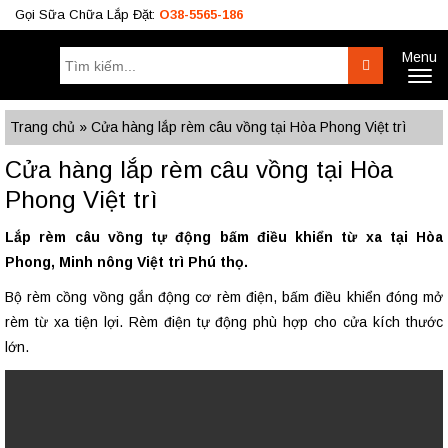
Gọi Sữa Chữa Lắp Đặt:
O38-5565-186
Menu
Tìm
Search
Toggl
kiếm:
naviga
Công Trình
BÁO GIÁ RÈM
Tư Vấn
Trang chủ
»
Cửa hàng lắp rèm câu vồng tại Hòa Phong Việt trì
O38.5565.186
Cửa hàng lắp rèm câu vồng tại Hòa
O933.OO6.OO9
Phong Việt trì
Lắp rèm câu vồng tự động bấm điều khiển từ xa tại Hòa
Phong, Minh nông Việt trì Phú thọ.
Bộ rèm cồng vồng gắn động cơ rèm điện, bấm điều khiển đóng mở
rèm từ xa tiện lợi. Rèm điện tự động phù hợp cho cửa kích thước
lớn.