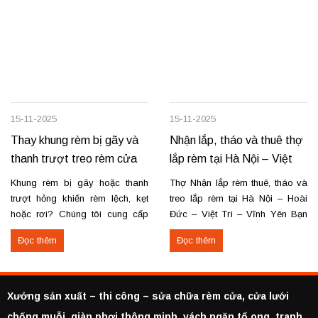
15-11-2025
15-11-2025
Thay khung rèm bị gãy và
Nhận lắp, tháo và thuê thợ
thanh trượt treo rèm cửa
lắp rèm tại Hà Nội – Việt
Trì – Vĩnh Yên
Khung rèm bị gãy hoặc thanh
Thợ Nhận lắp rèm thuê, tháo và
trượt hỏng khiến rèm lệch, kẹt
treo lắp rèm tại Hà Nội – Hoài
hoặc rơi? Chúng tôi cung cấp
Đức – Việt Trì – Vĩnh Yên Bạn
dịch vụ thay khung và thanh
cần lắp rèm bị rơi, tháo rèm cũ
Đọc thêm
Đọc thêm
trượt rèm tận nơi, đảm bảo rèm
hoặc thuê thợ lắp rèm tại Hoài
vận hành trơn tru, chắc chắn và
Đức, Hà Nội, Việt Trì hoặc Vĩnh
bền lâu. Thay khung rèm bị gãy,
Yên? Chúng tôi cung cấp dịch
cong vênh Thay hoặc sửa
vụ...
Xưởng sản xuất – thi công – sửa chữa rèm cửa, cửa lưới
thanh...
chống muỗi, giàn phơi thông minh, vách ngăn tổ ong, tranh