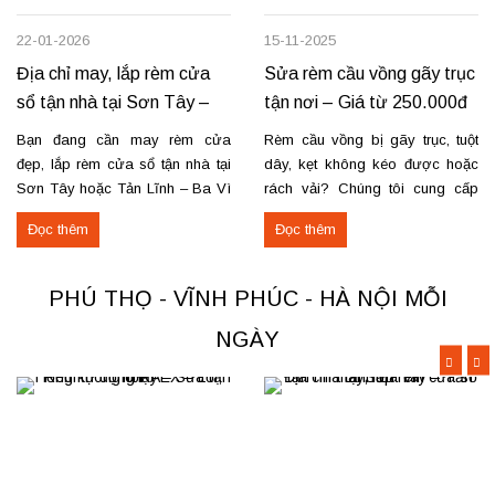
22-01-2026
15-11-2025
Địa chỉ may, lắp rèm cửa
Sửa rèm cầu vồng gãy trục
sổ tận nhà tại Sơn Tây –
tận nơi – Giá từ 250.000đ
Tản Lĩnh Ba Vì
có VAT
Bạn đang cần may rèm cửa
Rèm cầu vồng bị gãy trục, tuột
đẹp, lắp rèm cửa sổ tận nhà tại
dây, kẹt không kéo được hoặc
Sơn Tây hoặc Tản Lĩnh – Ba Vì
rách vải? Chúng tôi cung cấp
với giá hợp lý? Chúng tôi
dịch vụ sửa rèm cầu vồng tận
Đọc thêm
Đọc thêm
chuyên may rèm theo yêu cầu,
nơi, đảm bảo rèm hoạt động trơn
thi công nhanh, đúng mẫu, đúng
tru và bền lâu. Thay trục, sửa cơ
tiến độ. Thực tế, chúng tôi vừa
cấu kéo để rèm mở – đóng êm
PHÚ THỌ - VĨNH PHÚC - HÀ NỘI MỖI
hoàn thiện thi công rèm...
Thay dây...
NGÀY