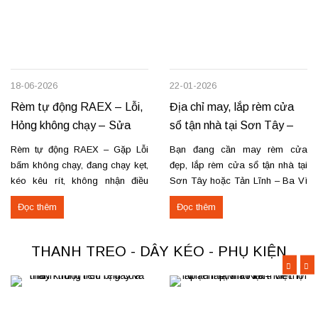
18-06-2026
22-01-2026
Rèm tự động RAEX – Lỗi,
Địa chỉ may, lắp rèm cửa
Hỏng không chạy – Sửa
sổ tận nhà tại Sơn Tây –
tận nơi
Tản Lĩnh Ba Vì
Rèm tự động RAEX – Gặp Lỗi
Bạn đang cần may rèm cửa
bấm không chạy, đang chạy kẹt,
đẹp, lắp rèm cửa sổ tận nhà tại
kéo kêu rít, không nhận điều
Sơn Tây hoặc Tản Lĩnh – Ba Vì
khiển… Nhận thay mới động cơ,
với giá hợp lý? Chúng tôi
Đọc thêm
Đọc thêm
sửa chữa rèm tự động raex và
chuyên may rèm theo yêu cầu,
các loại động cơ rèm trên thị
thi công nhanh, đúng mẫu, đúng
trường. Dịch vụ có tại: Phú Thọ
tiến độ. Thực tế, chúng tôi vừa
THANH TREO - DÂY KÉO - PHỤ KIỆN
–...
hoàn thiện thi công rèm...