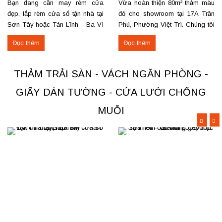
Bạn đang cần may rèm cửa
Vừa hoàn thiện 80m² thảm màu
đẹp, lắp rèm cửa sổ tận nhà tại
đỏ cho showroom tại 17A Trần
Sơn Tây hoặc Tản Lĩnh – Ba Vì
Phú, Phường Việt Trì. Chúng tôi
với giá hợp lý? Chúng tôi
nhận thi công, sửa chữa, bóc
Đọc thêm
Đọc thêm
chuyên may rèm theo yêu cầu,
dỡ và thu mua thảm cũ trên toàn
thi công nhanh, đúng mẫu, đúng
khu vực Việt Trì, Phú Thọ. Các
tiến độ. Thực tế, chúng tôi vừa
loại thảm đang cung cấp Thảm
THẢM TRẢI SÀN - VÁCH NGĂN PHÒNG -
hoàn thiện thi công rèm...
nỉ phù hợp cho không...
GIẤY DÁN TƯỜNG - CỬA LƯỚI CHỐNG
MUỖI