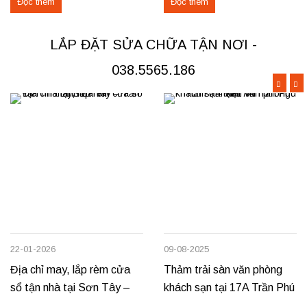
Đọc thêm
Đọc thêm
nghi cho các căn hộ cao cấp.
hoặc cần sửa chữa rèm hỏng tại
Các hạng mục rèm đã thi công
Đoan Hùng hay Lâm Thao,
Rèm vải thô cao cấp may định
chúng tôi sẵn sàng đáp ứng với
LẮP ĐẶT SỬA CHỮA TẬN NƠI -
hình hấp sóng: sang trọng, giữ
dịch vụ chuyên nghiệp và giá...
form...
038.5565.186
22-01-2026
09-08-2025
Địa chỉ may, lắp rèm cửa
Thảm trải sàn văn phòng
sổ tận nhà tại Sơn Tây –
khách sạn tại 17A Trần Phú
Tản Lĩnh Ba Vì
– Việt Trì