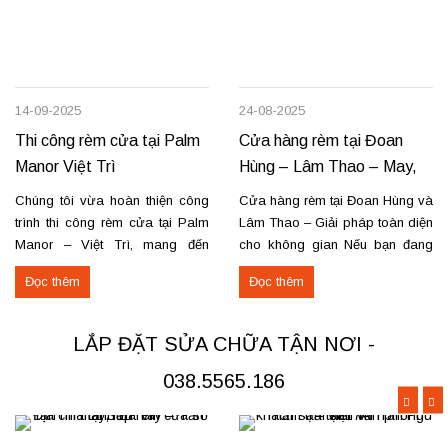
14-09-2025
24-08-2025
Thi công rèm cửa tại Palm
Cửa hàng rèm tại Đoan
Manor Việt Trì
Hùng – Lâm Thao – May,
lắp đặt, sửa chữa
Chúng tôi vừa hoàn thiện công
Cửa hàng rèm tại Đoan Hùng và
trình thi công rèm cửa tại Palm
Lâm Thao – Giải pháp toàn diện
Manor – Việt Trì, mang đến
cho không gian Nếu bạn đang
không gian sang trọng và tiện
tìm nơi may, lắp đặt rèm cửa
Đọc thêm
Đọc thêm
nghi cho các căn hộ cao cấp.
hoặc cần sửa chữa rèm hỏng tại
Các hạng mục rèm đã thi công
Đoan Hùng hay Lâm Thao,
Rèm vải thô cao cấp may định
chúng tôi sẵn sàng đáp ứng với
LẮP ĐẶT SỬA CHỮA TẬN NƠI -
hình hấp sóng: sang trọng, giữ
dịch vụ chuyên nghiệp và giá...
form...
038.5565.186