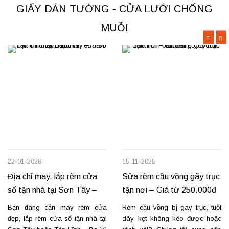
GIẤY DÁN TƯỜNG - CỬA LƯỚI CHỐNG
MUỖI
22-01-2026
15-11-2025
Địa chỉ may, lắp rèm cửa
Sửa rèm cầu vồng gãy trục
sổ tận nhà tại Sơn Tây –
tận nơi – Giá từ 250.000đ
Tản Lĩnh Ba Vì
có VAT
Bạn đang cần may rèm cửa
Rèm cầu vồng bị gãy trục, tuột
đẹp, lắp rèm cửa sổ tận nhà tại
dây, kẹt không kéo được hoặc