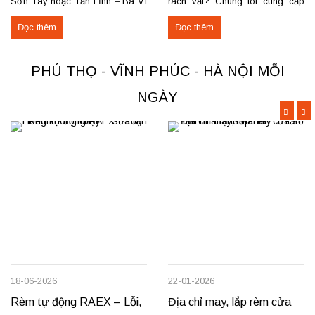
Sơn Tây hoặc Tản Lĩnh – Ba Vì
rách vải? Chúng tôi cung cấp
với giá hợp lý? Chúng tôi
dịch vụ sửa rèm cầu vồng tận
Đọc thêm
Đọc thêm
chuyên may rèm theo yêu cầu,
nơi, đảm bảo rèm hoạt động trơn
thi công nhanh, đúng mẫu, đúng
tru và bền lâu. Thay trục, sửa cơ
tiến độ. Thực tế, chúng tôi vừa
cấu kéo để rèm mở – đóng êm
PHÚ THỌ - VĨNH PHÚC - HÀ NỘI MỖI
hoàn thiện thi công rèm...
Thay dây...
NGÀY
18-06-2026
22-01-2026
Rèm tự động RAEX – Lỗi,
Địa chỉ may, lắp rèm cửa