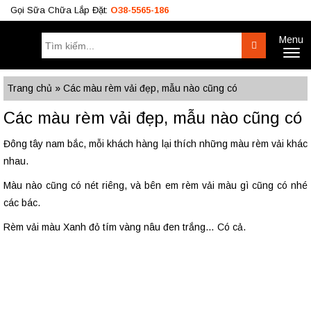
Gọi Sữa Chữa Lắp Đặt:
O38-5565-186
Menu
Tìm
Search
Toggl
kiếm:
naviga
Công Trình
BÁO GIÁ RÈM
Tư Vấn
Trang chủ
»
Các màu rèm vải đẹp, mẫu nào cũng có
O38.5565.186
Các màu rèm vải đẹp, mẫu nào cũng có
O933.OO6.OO9
Đông tây nam bắc, mỗi khách hàng lại thích những màu rèm vải khác
nhau.
Màu nào cũng có nét riêng, và bên em rèm vải màu gì cũng có nhé
các bác.
Rèm vải màu Xanh đỏ tím vàng nâu đen trắng… Có cả.