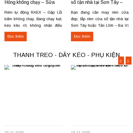
Hỏng không chạy – Sửa
sổ tận nhà tại Sơn Tây –
tận nơi
Tản Lĩnh Ba Vì
Rèm tự động RAEX – Gặp Lỗi
Bạn đang cần may rèm cửa
bấm không chạy, đang chạy kẹt,
đẹp, lắp rèm cửa sổ tận nhà tại
kéo kêu rít, không nhận điều
Sơn Tây hoặc Tản Lĩnh – Ba Vì
khiển… Nhận thay mới động cơ,
với giá hợp lý? Chúng tôi
Đọc thêm
Đọc thêm
sửa chữa rèm tự động raex và
chuyên may rèm theo yêu cầu,
các loại động cơ rèm trên thị
thi công nhanh, đúng mẫu, đúng
trường. Dịch vụ có tại: Phú Thọ
tiến độ. Thực tế, chúng tôi vừa
THANH TREO - DÂY KÉO - PHỤ KIỆN
–...
hoàn thiện thi công rèm...
15-11-2025
15-11-2025