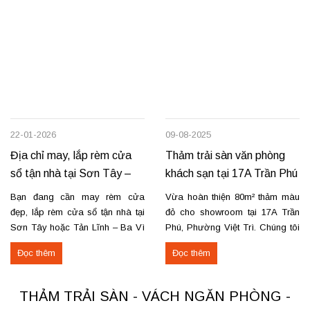
22-01-2026
09-08-2025
Địa chỉ may, lắp rèm cửa
Thảm trải sàn văn phòng
sổ tận nhà tại Sơn Tây –
khách sạn tại 17A Trần Phú
Tản Lĩnh Ba Vì
– Việt Trì
Bạn đang cần may rèm cửa
Vừa hoàn thiện 80m² thảm màu
đẹp, lắp rèm cửa sổ tận nhà tại
đỏ cho showroom tại 17A Trần
Sơn Tây hoặc Tản Lĩnh – Ba Vì
Phú, Phường Việt Trì. Chúng tôi
với giá hợp lý? Chúng tôi
nhận thi công, sửa chữa, bóc
Đọc thêm
Đọc thêm
chuyên may rèm theo yêu cầu,
dỡ và thu mua thảm cũ trên toàn
thi công nhanh, đúng mẫu, đúng
khu vực Việt Trì, Phú Thọ. Các
tiến độ. Thực tế, chúng tôi vừa
loại thảm đang cung cấp Thảm
THẢM TRẢI SÀN - VÁCH NGĂN PHÒNG -
hoàn thiện thi công rèm...
nỉ phù hợp cho không...