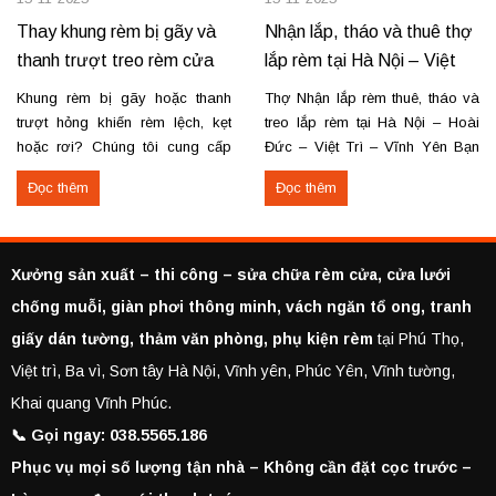
Thay khung rèm bị gãy và
Nhận lắp, tháo và thuê thợ
thanh trượt treo rèm cửa
lắp rèm tại Hà Nội – Việt
Trì – Vĩnh Yên
Khung rèm bị gãy hoặc thanh
Thợ Nhận lắp rèm thuê, tháo và
trượt hỏng khiến rèm lệch, kẹt
treo lắp rèm tại Hà Nội – Hoài
hoặc rơi? Chúng tôi cung cấp
Đức – Việt Trì – Vĩnh Yên Bạn
dịch vụ thay khung và thanh
cần lắp rèm bị rơi, tháo rèm cũ
Đọc thêm
Đọc thêm
trượt rèm tận nơi, đảm bảo rèm
hoặc thuê thợ lắp rèm tại Hoài
vận hành trơn tru, chắc chắn và
Đức, Hà Nội, Việt Trì hoặc Vĩnh
bền lâu. Thay khung rèm bị gãy,
Yên? Chúng tôi cung cấp dịch
cong vênh Thay hoặc sửa
vụ...
Xưởng sản xuất – thi công – sửa chữa rèm cửa, cửa lưới
thanh...
chống muỗi, giàn phơi thông minh, vách ngăn tổ ong, tranh
giấy dán tường, thảm văn phòng, phụ kiện rèm
tại Phú Thọ,
Việt trì, Ba vì, Sơn tây Hà Nội, Vĩnh yên, Phúc Yên, Vĩnh tường,
Khai quang Vĩnh Phúc.
📞 Gọi ngay: 038.5565.186
Phục vụ mọi số lượng tận nhà – Không cần đặt cọc trước –