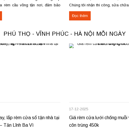
a rèm cầu vồng tận nơi, đảm bảo
Chúng tôi nhận thi công, sửa chữ
ng trơn tru và bền lâu. Thay trục,
thu mua thảm cũ trên toàn khu vự
Đọc thêm
u kéo để rèm mở – đóng êm Thay
Phú Thọ. Các loại thảm đang cu
nỉ phù hợp cho không...
PHÚ THỌ - VĨNH PHÚC - HÀ NỘI MỖI NGÀY
17-12-2025
ay, lắp rèm cửa sổ tận nhà tại
Giá rèm cửa lưới chống muỗi
– Tản Lĩnh Ba Vì
côn trùng 450k