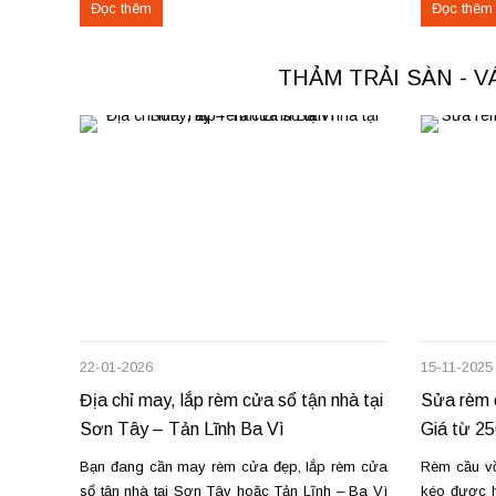
Đọc thêm
Đọc thêm
tiến độ. Thực tế, chúng tôi vừa hoàn thiện thi
Phú Thọ. C
công rèm...
nỉ phù hợp 
THẢM TRẢI SÀN - 
22-01-2026
15-11-2025
Địa chỉ may, lắp rèm cửa sổ tận nhà tại
Sửa rèm c
Sơn Tây – Tản Lĩnh Ba Vì
Giá từ 2
Bạn đang cần may rèm cửa đẹp, lắp rèm cửa
Rèm cầu vồn
sổ tận nhà tại Sơn Tây hoặc Tản Lĩnh – Ba Vì
kéo được h