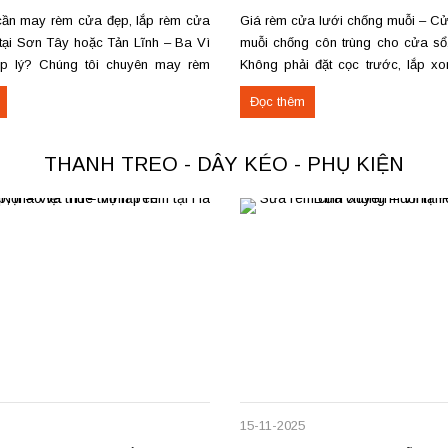
ần may rèm cửa đẹp, lắp rèm cửa
Giá rèm cửa lưới chống muỗi – Cử
 tại Sơn Tây hoặc Tản Lĩnh – Ba Vì
muỗi chống côn trùng cho cửa sổ
ợp lý? Chúng tôi chuyên may rèm
Không phải đặt cọc trước, lắp x
ầu, thi công nhanh, đúng mẫu, đúng
thanh toán. Miễn phí vận chuyển –
Đọc thêm
ực tế, chúng tôi vừa hoàn thiện thi
nơi, mang mẫu đến đo đạc và tư vấ
THANH TREO - DÂY KÉO - PHỤ KIỆN
15-11-2025