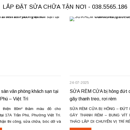
LẮP ĐẶT SỬA CHỮA TẬN NƠI - 038.5565.186
24-07-2025
 sàn văn phòng khách sạn tại
SỬA RÈM CỬA bị hỏng đứt d
Phú – Việt Trì
gãy thanh treo, rơi rèm
 thiện 80m² thảm màu đỏ cho
SỬA RÈM CỬA BỊ HỎNG – ĐỨT 
ại 17A Trần Phú, Phường Việt Trì.
GÃY THANH RÈM – BUNG VÍT 
nhận thi công, sửa chữa, bóc dỡ và
THÁO LẮP DI CHUYỂN VỊ TRÍ R
ảm cũ trên toàn khu vực Việt Trì,
Ở HÀ NỘI & TPHCM. Dịch vụ sửa 