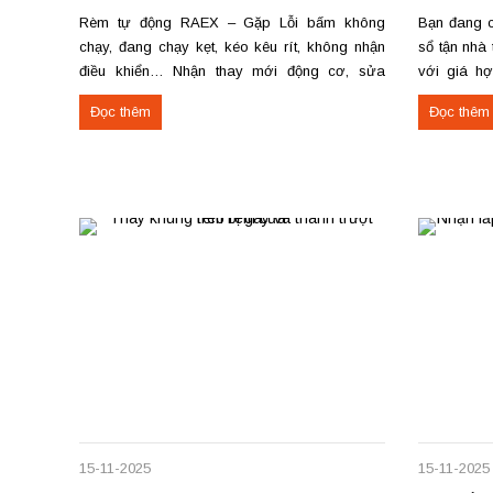
Rèm tự động RAEX – Gặp Lỗi bấm không
Bạn đang c
chạy, đang chạy kẹt, kéo kêu rít, không nhận
sổ tận nhà
điều khiển… Nhận thay mới động cơ, sửa
với giá h
chữa rèm tự động raex và các loại động cơ
theo yêu c
Đọc thêm
Đọc thêm
rèm trên thị trường. Dịch vụ có tại: Phú Thọ –...
tiến độ. Th
công rèm...
15-11-2025
15-11-2025