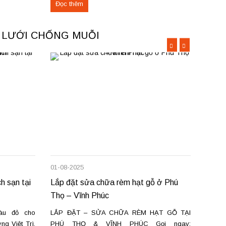
Đọc thêm
Đọc 
ợ sửa chữa
phòng tại Việt Trì, Phú Thọ sẽ giúp bạn khắc
vương,
phục nhanh chóng,...
Phú...
A LƯỚI CHỐNG MUỖI
01-08-2025
22-06-
h sạn tại
Lắp đặt sửa chữa rèm hạt gỗ ở Phú
Bán, 
Thọ – Vĩnh Phúc
tường
àu đỏ cho
LẮP ĐẶT – SỬA CHỮA RÈM HẠT GỖ TẠI
Bán và
g Việt Trì.
PHÚ THỌ & VĨNH PHÚC Gọi ngay:
– Giả