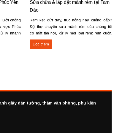
 Phúc Yên
Sửa chữa & lắp đặt mành rèm tại Tam
Lắp đ
Đảo
Lạc —
 lưới chống
Rèm kẹt, đứt dây, trục hỏng hay xuống cấp?
Nhận l
hu vực Phúc
Đội thợ chuyên sửa mành rèm của chúng tôi
vải, r
Xử lý nhanh
có mặt tận nơi, xử lý mọi loại rèm: rèm cuốn,
sáo. T
, rách lưới,
rèm vải, rèm cầu vồng, rèm gỗ, rèm lá dọc.
nhanh 
Đọc thêm
Đọc 
mới cho cửa
Cung cấp & lắp đặt rèm cửa tại Tam Đảo:
đường 
Nhận...
Phúc. 
ranh giấy dán tường, thảm văn phòng, phụ kiện