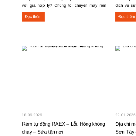
với giá hợp lý? Chúng tôi chuyên may rèm
dịch vụ sử
theo yêu cầu, thi công nhanh, đúng mẫu, đúng
rèm hoạt độ
Đọc thêm
Đọc thêm
tiến độ. Thực tế, chúng tôi vừa hoàn thiện thi
sửa cơ cấ
công rèm...
dây...
18-06-2026
22-01-2026
Rèm tự động RAEX – Lỗi, Hỏng không
Địa chỉ m
chạy – Sửa tận nơi
Sơn Tây 