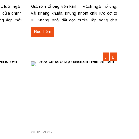
a lưới ngăn
Giá rèm tổ ong trên kính – vách ngăn tổ ong,
Không 
, cửa chính
vải kháng khuẩn, khung nhôm chịu lực cỡ to
thanh 
ong đẹp mới
30 Không phải đặt cọc trước, lắp xong đẹp
đạc, 
 lắp đặt tận
mới thanh toán. Mang mẫu đến tận nơi tư vấn,
nhỏ. G
Đọc thêm
Đọc 
n...
đo đạc, lắp đặt – sửa chữa mọi số lượng...
từ 550
23-09-2025
23-09-