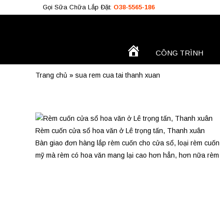
Gọi Sữa Chữa Lắp Đặt:
O38-5565-186
TRANG
CÔNG TRÌNH
Công Trình
CHỦ
Trang chủ
»
sua rem cua tai thanh xuan
O38.5565.186
O933.OO6.OO9
Rèm cuốn cửa sổ hoa văn ở Lê trọng tấn, Thanh xuân
Bàn giao đơn hàng lắp rèm cuốn cho cửa sổ, loại rèm cuốn
mỹ mà rèm có hoa văn mang lại cao hơn hẳn, hơn nữa rèm c