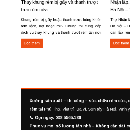
Thay khung rèm bị gãy và thanh trượt
Nhận lắp,
treo rèm cửa
Hà Nội – 
Khung rèm bị gãy hoặc thanh trượt hỏng khiến
Thợ Nhận lắ
rèm lệch, kẹt hoặc rơi? Chúng tôi cung cấp
Hà Nội – H
dịch vụ thay khung và thanh trượt rèm tận nơi,
cần lắp rèm
đảm bảo rèm vận hành trơn tru, chắc chắn và
lắp rèm tạ
Đọc thêm
Đọc thêm
bền lâu. Thay khung rèm bị gãy, cong vênh
Vĩnh Yên? C
Thay hoặc sửa thanh...
Xưởng sản xuất – thi công – sửa chữa rèm cửa, c
rèm
tại Phú Thọ, Việt trì, Ba vì, Sơn tây Hà Nội, Vĩn
📞 Gọi ngay: 038.5565.186
Phục vụ mọi số lượng tận nhà – Không cần đặt c