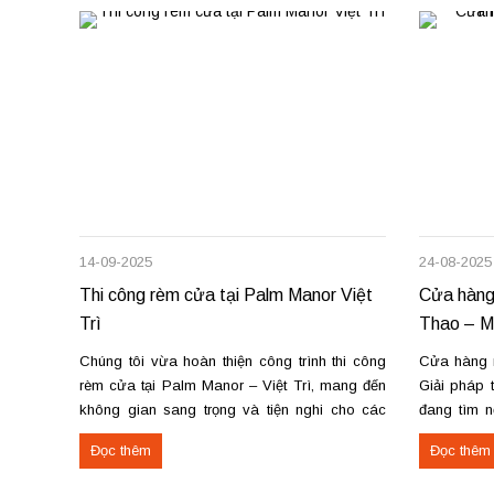
14-09-2025
24-08-2025
Thi công rèm cửa tại Palm Manor Việt
Cửa hàng
Trì
Thao – Ma
Chúng tôi vừa hoàn thiện công trình thi công
Cửa hàng 
rèm cửa tại Palm Manor – Việt Trì, mang đến
Giải pháp 
không gian sang trọng và tiện nghi cho các
đang tìm n
căn hộ cao cấp. Các hạng mục rèm đã thi
sửa chữa 
Đọc thêm
Đọc thêm
công Rèm vải thô cao cấp may định hình hấp
Thao, chún
sóng: sang trọng, giữ form...
chuyên nghi