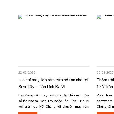
22-01-2026
09-08-2025
Địa chỉ may, lắp rèm cửa sổ tận nhà tại
Thảm trải
Sơn Tây – Tản Lĩnh Ba Vì
17A Trần 
Bạn đang cần may rèm cửa đẹp, lắp rèm cửa
Vừa hoàn
sổ tận nhà tại Sơn Tây hoặc Tản Lĩnh – Ba Vì
showroom t
với giá hợp lý? Chúng tôi chuyên may rèm
Chúng tôi 
theo yêu cầu, thi công nhanh, đúng mẫu, đúng
thu mua th