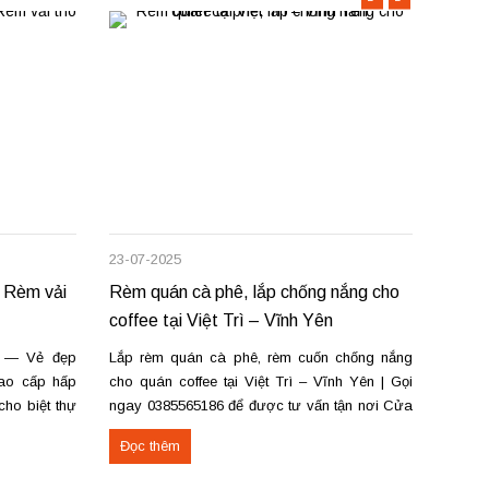
23-07-2025
12-07-
 Rèm vải
Rèm quán cà phê, lắp chống nắng cho
Lắp r
coffee tại Việt Trì – Vĩnh Yên
Vĩnh 
g — Vẻ đẹp
Lắp rèm quán cà phê, rèm cuốn chống nắng
Lắp r
cao cấp hấp
cho quán coffee tại Việt Trì – Vĩnh Yên | Gọi
Phúc (
ho biệt thự
ngay 0385565186 để được tư vấn tận nơi Cửa
phòng
ật hấp sóng
hàng rèm tại số 22A – Đường Lê Quý Đôn –
ngủ, 
Đọc thêm
Đọc 
p sóng suôn
Phường Tiên Cát – TP Việt Trì – Phú Thọ và
phê, 
cơ sở tại...
Rèm cu