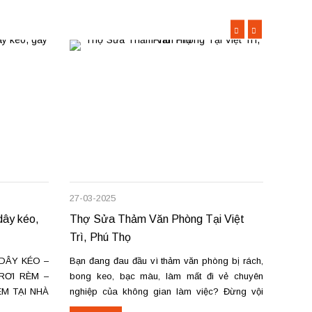
27-03-2025
08-12-
ây kéo,
Thợ Sửa Thảm Văn Phòng Tại Việt
Rèm c
Trì, Phú Thọ
sửa c
DÂY KÉO –
Bạn đang đau đầu vì thảm văn phòng bị rách,
Chúng 
RƠI RÈM –
bong keo, bạc màu, làm mất đi vẻ chuyên
chữa m
ÈM TẠI NHÀ
nghiệp của không gian làm việc? Đừng vội
trì và
rèm cửa tại
thay mới tốn kém! Dịch vụ sửa chữa thảm văn
cửa hà