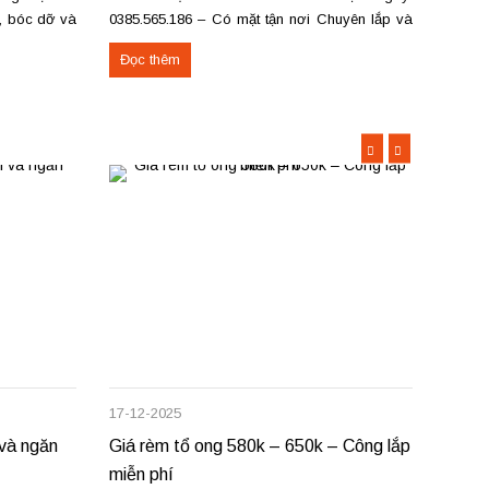
a, bóc dỡ và
0385.565.186 – Có mặt tận nơi Chuyên lắp và
không
c Việt Trì,
sửa các loại rèm hạt gỗ: Rèm hạt gỗ tròn trơn,
thu hẹ
Đọc thêm
Đọc 
ng cấp Thảm
đốt trúc, pơ mu, hương Rèm hạt gỗ chữ Phúc –
nhỏ g
Lộc – Thọ Rèm...
Trì,...
17-12-2025
09-12-
 và ngăn
Giá rèm tổ ong 580k – 650k – Công lắp
Giá r
miễn phí
sửa c