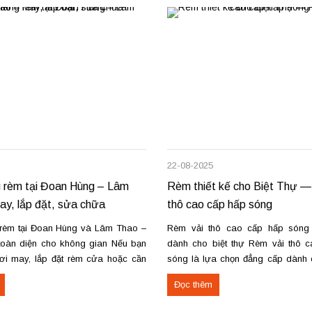
22-08-2025
 rèm tại Đoan Hùng – Lâm
Rèm thiết kế cho Biệt Thự —
y, lắp đặt, sửa chữa
thô cao cấp hấp sóng
rèm tại Đoan Hùng và Lâm Thao –
Rèm vải thô cao cấp hấp són
toàn diện cho không gian Nếu bạn
dành cho biệt thự Rèm vải thô 
ơi may, lắp đặt rèm cửa hoặc cần
sóng là lựa chọn đẳng cấp dành c
rèm hỏng tại Đoan Hùng hay Lâm
và không gian sang trọng. Kỹ thu
Đọc thêm
g tôi sẵn sàng đáp ứng với dịch vụ
định hình trên ống rèm tạo nế
ệp và giá...
mượt, giữ form lâu...