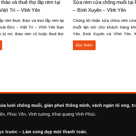
 tháo và thuê thợ lắp rèm tại
Sửa rèm cửa chống muỗi tại
Việt Trì – Vĩnh Yên
– Bình Xuyên – Vĩnh Yên
p rèm thuê, tháo và treo lắp rèm tại
Chúng tôi nhận sửa chữa rèm cửa
oài Đức – Việt Trì – Vĩnh Yên Bạn
muỗi tận nơi cho khách hàng k
 bị rơi, tháo rèm cũ hoặc thuê thợ
Yên, Bình Xuyên và Vĩnh Yên. 
i Hoài Đức, Hà Nội, Việt Trì hoặc
các lỗi hỏng phổ biến như đứt dây
Đọc thêm
húng tôi cung cấp dịch vụ...
kẹt ray, gãy khung. Thay lưới 
xếp, cửa kéo, cửa...
ửa lưới chống muỗi, giàn phơi thông minh, vách ngăn tổ ong, t
h yên, Phúc Yên, Vĩnh tường, Khai quang Vĩnh Phúc.
ọc trước – Làm xong đẹp mới thanh toán.