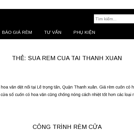
Tìm
kiếm:
BÁO GIÁ RÈM
TƯ VẤN
PHỤ KIỆN
BÁO GIÁ RÈM
Tư Vấn
THẺ: SUA REM CUA TAI THANH XUAN
 hoa văn dệt nổi tại Lê trọng tấn, Quận Thanh xuân. Giá rèm cuốn có 
ửa sổ cuốn có hoa văn cũng chống nóng cách nhiệt tốt hơn các loại 
CÔNG TRÌNH RÈM CỬA