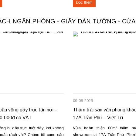
Đọc thêm
ác loại thảm đang cung cấp Thảm
nhà ở Hà Nội & TPHCM, đội th
cho không...
mành rèm chuyên...
VÁCH NGĂN PHÒNG - GIẤY DÁN TƯỜNG - CỬ
09-08-2025
ầu vồng gãy trục tận nơi –
Thảm trải sàn văn phòng khác
50.000đ có VAT
17A Trần Phú – Việt Trì
g bị gãy trục, tuột dây, kẹt không
Vừa hoàn thiện 80m² thảm m
oặc rách vải? Chúng tôi cung cấp
showroom tại 17A Trần Phú, Phườn