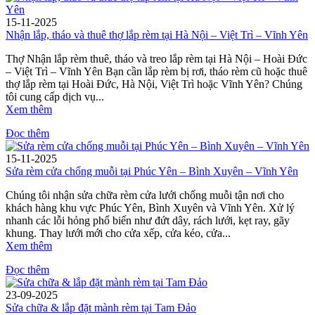
15-11-2025
Nhận lắp, tháo và thuê thợ lắp rèm tại Hà Nội – Việt Trì – Vĩnh Yên
Thợ Nhận lắp rèm thuê, tháo và treo lắp rèm tại Hà Nội – Hoài Đức
– Việt Trì – Vĩnh Yên Bạn cần lắp rèm bị rơi, tháo rèm cũ hoặc thuê
thợ lắp rèm tại Hoài Đức, Hà Nội, Việt Trì hoặc Vĩnh Yên? Chúng
tôi cung cấp dịch vụ...
Xem thêm
Đọc thêm
15-11-2025
Sửa rèm cửa chống muỗi tại Phúc Yên – Bình Xuyên – Vĩnh Yên
Chúng tôi nhận sửa chữa rèm cửa lưới chống muỗi tận nơi cho
khách hàng khu vực Phúc Yên, Bình Xuyên và Vĩnh Yên. Xử lý
nhanh các lỗi hỏng phổ biến như đứt dây, rách lưới, kẹt ray, gãy
khung. Thay lưới mới cho cửa xếp, cửa kéo, cửa...
Xem thêm
Đọc thêm
23-09-2025
Sửa chữa & lắp đặt mành rèm tại Tam Đảo