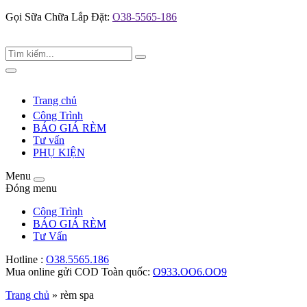
Gọi Sữa Chữa Lắp Đặt:
O38-5565-186
Tìm
Search
kiếm:
Toggle
navigation
Trang chủ
Công Trình
BÁO GIÁ RÈM
Tư vấn
PHỤ KIỆN
Menu
Toggle
Đóng menu
navigation
Công Trình
BÁO GIÁ RÈM
Tư Vấn
Hotline :
O38.5565.186
Mua online gửi COD Toàn quốc:
O933.OO6.OO9
Trang chủ
»
rèm spa