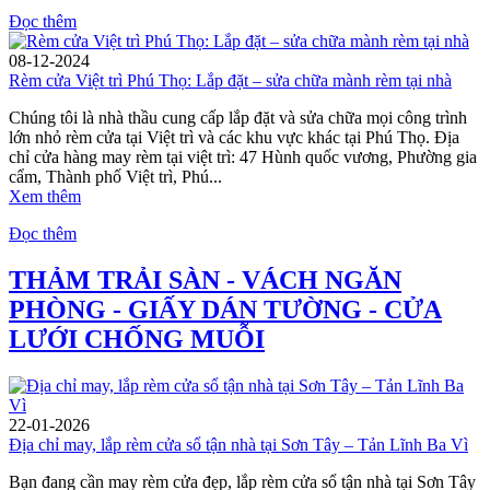
Đọc thêm
08-12-2024
Rèm cửa Việt trì Phú Thọ: Lắp đặt – sửa chữa mành rèm tại nhà
Chúng tôi là nhà thầu cung cấp lắp đặt và sửa chữa mọi công trình
lớn nhỏ rèm cửa tại Việt trì và các khu vực khác tại Phú Thọ. Địa
chỉ cửa hàng may rèm tại việt trì: 47 Hùnh quốc vương, Phường gia
cẩm, Thành phố Việt trì, Phú...
Xem thêm
Đọc thêm
THẢM TRẢI SÀN - VÁCH NGĂN
PHÒNG - GIẤY DÁN TƯỜNG - CỬA
LƯỚI CHỐNG MUỖI
22-01-2026
Địa chỉ may, lắp rèm cửa sổ tận nhà tại Sơn Tây – Tản Lĩnh Ba Vì
Bạn đang cần may rèm cửa đẹp, lắp rèm cửa sổ tận nhà tại Sơn Tây