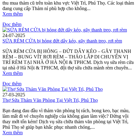
thu mua thảm cũ trên toàn khu vực Việt Trì, Phú Thọ. Các loại thảm
đang cung cấp Thảm nỉ phù hợp cho không...
Xem thêm
Đọc thêm
24-07-2025
SỬA RÈM CỬA bị hỏng đứt dây kéo, gãy thanh treo, rơi rèm
SỬA RÈM CỬA BỊ HỎNG – ĐỨT DÂY KÉO – GÃY THANH
RÈM – BUNG VÍT RƠI RÈM – THÁO LẮP DI CHUYỂN VỊ
TRÍ RÈM TẠI NHÀ Ở HÀ NỘI & TPHCM. Dịch vụ sửa rèm cửa
tại nhà ở Hà Nội & TPHCM, đội thợ sửa chữa mành rèm chuyên...
Xem thêm
Đọc thêm
27-03-2025
Thợ Sửa Thảm Văn Phòng Tại Việt Trì, Phú Thọ
Bạn đang đau đầu vì thảm văn phòng bị rách, bong keo, bạc màu,
làm mất đi vẻ chuyên nghiệp của không gian làm việc? Đừng vội
thay mới tốn kém! Dịch vụ sửa chữa thảm văn phòng tại Việt Trì,
Phú Thọ sẽ giúp bạn khắc phục nhanh chóng,...
Xem thêm