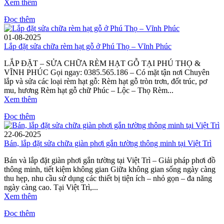
Xem thêm
Đọc thêm
01-08-2025
Lắp đặt sửa chữa rèm hạt gỗ ở Phú Thọ – Vĩnh Phúc
LẮP ĐẶT – SỬA CHỮA RÈM HẠT GỖ TẠI PHÚ THỌ &
VĨNH PHÚC Gọi ngay: 0385.565.186 – Có mặt tận nơi Chuyên
lắp và sửa các loại rèm hạt gỗ: Rèm hạt gỗ tròn trơn, đốt trúc, pơ
mu, hương Rèm hạt gỗ chữ Phúc – Lộc – Thọ Rèm...
Xem thêm
Đọc thêm
22-06-2025
Bán, lắp đặt sửa chữa giàn phơi gắn tường thông minh tại Việt Trì
Bán và lắp đặt giàn phơi gắn tường tại Việt Trì – Giải pháp phơi đồ
thông minh, tiết kiệm không gian Giữa không gian sống ngày càng
thu hẹp, nhu cầu sử dụng các thiết bị tiện ích – nhỏ gọn – đa năng
ngày càng cao. Tại Việt Trì,...
Xem thêm
Đọc thêm