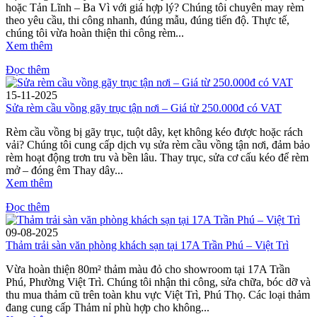
hoặc Tản Lĩnh – Ba Vì với giá hợp lý? Chúng tôi chuyên may rèm
theo yêu cầu, thi công nhanh, đúng mẫu, đúng tiến độ. Thực tế,
chúng tôi vừa hoàn thiện thi công rèm...
Xem thêm
Đọc thêm
15-11-2025
Sửa rèm cầu vồng gãy trục tận nơi – Giá từ 250.000đ có VAT
Rèm cầu vồng bị gãy trục, tuột dây, kẹt không kéo được hoặc rách
vải? Chúng tôi cung cấp dịch vụ sửa rèm cầu vồng tận nơi, đảm bảo
rèm hoạt động trơn tru và bền lâu. Thay trục, sửa cơ cấu kéo để rèm
mở – đóng êm Thay dây...
Xem thêm
Đọc thêm
09-08-2025
Thảm trải sàn văn phòng khách sạn tại 17A Trần Phú – Việt Trì
Vừa hoàn thiện 80m² thảm màu đỏ cho showroom tại 17A Trần
Phú, Phường Việt Trì. Chúng tôi nhận thi công, sửa chữa, bóc dỡ và
thu mua thảm cũ trên toàn khu vực Việt Trì, Phú Thọ. Các loại thảm
đang cung cấp Thảm nỉ phù hợp cho không...