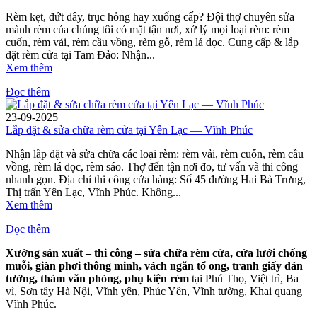
Rèm kẹt, đứt dây, trục hỏng hay xuống cấp? Đội thợ chuyên sửa
mành rèm của chúng tôi có mặt tận nơi, xử lý mọi loại rèm: rèm
cuốn, rèm vải, rèm cầu vồng, rèm gỗ, rèm lá dọc. Cung cấp & lắp
đặt rèm cửa tại Tam Đảo: Nhận...
Xem thêm
Đọc thêm
23-09-2025
Lắp đặt & sửa chữa rèm cửa tại Yên Lạc — Vĩnh Phúc
Nhận lắp đặt và sửa chữa các loại rèm: rèm vải, rèm cuốn, rèm cầu
vồng, rèm lá dọc, rèm sáo. Thợ đến tận nơi đo, tư vấn và thi công
nhanh gọn. Địa chỉ thi công cửa hàng: Số 45 đường Hai Bà Trưng,
Thị trấn Yên Lạc, Vĩnh Phúc. Không...
Xem thêm
Đọc thêm
Xưởng sản xuất – thi công – sửa chữa rèm cửa, cửa lưới chống
muỗi, giàn phơi thông minh, vách ngăn tổ ong, tranh giấy dán
tường, thảm văn phòng, phụ kiện rèm
tại Phú Thọ, Việt trì, Ba
vì, Sơn tây Hà Nội, Vĩnh yên, Phúc Yên, Vĩnh tường, Khai quang
Vĩnh Phúc.