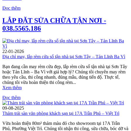
Đọc thêm
LẮP ĐẶT SỬA CHỮA TẬN NƠI -
038.5565.186
22-01-2026
Địa chỉ may, lắp rèm cửa sổ tận nhà tại Sơn Tây – Tản Lĩnh Ba Vì
Bạn đang cần may rèm cửa đẹp, lắp rèm cửa sổ tận nhà tại Sơn Tây
hoặc Tản Lĩnh – Ba Vì với giá hợp lý? Chúng tôi chuyên may rèm
theo yêu cầu, thi công nhanh, đúng mẫu, đúng tiến độ. Thực tế,
chúng tôi vừa hoàn thiện thi công rèm...
Xem thêm
Đọc thêm
09-08-2025
Thảm trải sàn văn phòng khách sạn tại 17A Trần Phú – Việt Trì
Vừa hoàn thiện 80m² thảm màu đỏ cho showroom tại 17A Trần
Phú, Phường Việt Trì. Chúng tôi nhận thi công, sửa chữa, bóc dỡ và