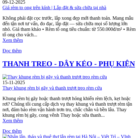
09-12-2025
Giá rèm to ong trên kính | Lắp đặt & sửa chữa tại nhà
Không phải đặt cọc trước, lắp xong đẹp mới thanh toán. Mang mẫu
đến tận nơi tư vấn, đo đạc, lắp đặt — sửa chữa mọi số lượng lớn
nhỏ. Giá tham khảo • Rèm tổ ong tiêu chuẩn: từ 550.000đ/m² • Rèm
tổ ong cho vách...
Xem thêm
Đọc thêm
THANH TREO - DÂY KÉO - PHỤ KIỆN
15-11-2025
Thay khung rèm bị gãy và thanh trượt treo rèm cửa
Khung rèm bị gãy hoặc thanh trượt hỏng khiến rèm lệch, kẹt hoặc
rơi? Chúng tôi cung cấp dịch vụ thay khung và thanh trượt rèm tận
nơi, đảm bảo rèm vận hành trơn tru, chắc chắn và bền lâu. Thay
khung rèm bị gãy, cong vênh Thay hoặc sửa thanh...
Xem thêm
Đọc thêm