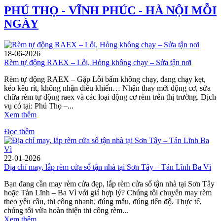
PHÚ THỌ - VĨNH PHÚC - HÀ NỘI MỖI
NGÀY
18-06-2026
Rèm tự động RAEX – Lỗi, Hỏng không chạy – Sửa tận nơi
Rèm tự động RAEX – Gặp Lỗi bấm không chạy, đang chạy kẹt,
kéo kêu rít, không nhận điều khiển… Nhận thay mới động cơ, sửa
chữa rèm tự động raex và các loại động cơ rèm trên thị trường. Dịch
vụ có tại: Phú Thọ –...
Xem thêm
Đọc thêm
22-01-2026
Địa chỉ may, lắp rèm cửa sổ tận nhà tại Sơn Tây – Tản Lĩnh Ba Vì
Bạn đang cần may rèm cửa đẹp, lắp rèm cửa sổ tận nhà tại Sơn Tây
hoặc Tản Lĩnh – Ba Vì với giá hợp lý? Chúng tôi chuyên may rèm
theo yêu cầu, thi công nhanh, đúng mẫu, đúng tiến độ. Thực tế,
chúng tôi vừa hoàn thiện thi công rèm...
Xem thêm