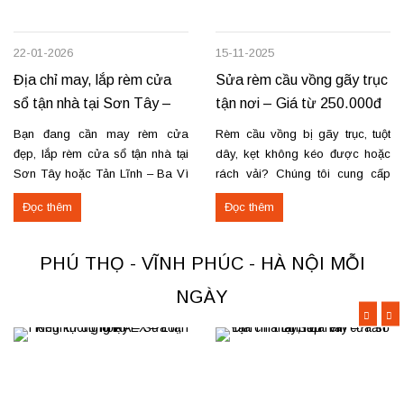
22-01-2026
15-11-2025
Địa chỉ may, lắp rèm cửa
Sửa rèm cầu vồng gãy trục
sổ tận nhà tại Sơn Tây –
tận nơi – Giá từ 250.000đ
Tản Lĩnh Ba Vì
có VAT
Bạn đang cần may rèm cửa
Rèm cầu vồng bị gãy trục, tuột
đẹp, lắp rèm cửa sổ tận nhà tại
dây, kẹt không kéo được hoặc
Sơn Tây hoặc Tản Lĩnh – Ba Vì
rách vải? Chúng tôi cung cấp
với giá hợp lý? Chúng tôi
dịch vụ sửa rèm cầu vồng tận
Đọc thêm
Đọc thêm
chuyên may rèm theo yêu cầu,
nơi, đảm bảo rèm hoạt động trơn
thi công nhanh, đúng mẫu, đúng
tru và bền lâu. Thay trục, sửa cơ
tiến độ. Thực tế, chúng tôi vừa
cấu kéo để rèm mở – đóng êm
PHÚ THỌ - VĨNH PHÚC - HÀ NỘI MỖI
hoàn thiện thi công rèm...
Thay dây...
NGÀY