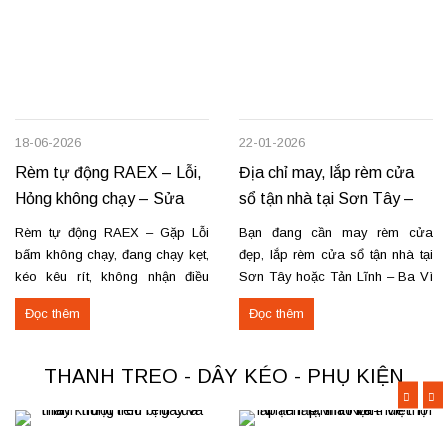
18-06-2026
22-01-2026
Rèm tự động RAEX – Lỗi,
Địa chỉ may, lắp rèm cửa
Hỏng không chạy – Sửa
sổ tận nhà tại Sơn Tây –
tận nơi
Tản Lĩnh Ba Vì
Rèm tự động RAEX – Gặp Lỗi
Bạn đang cần may rèm cửa
bấm không chạy, đang chạy kẹt,
đẹp, lắp rèm cửa sổ tận nhà tại
kéo kêu rít, không nhận điều
Sơn Tây hoặc Tản Lĩnh – Ba Vì
khiển… Nhận thay mới động cơ,
với giá hợp lý? Chúng tôi
Đọc thêm
Đọc thêm
sửa chữa rèm tự động raex và
chuyên may rèm theo yêu cầu,
các loại động cơ rèm trên thị
thi công nhanh, đúng mẫu, đúng
trường. Dịch vụ có tại: Phú Thọ
tiến độ. Thực tế, chúng tôi vừa
THANH TREO - DÂY KÉO - PHỤ KIỆN
–...
hoàn thiện thi công rèm...