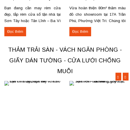
Tản Lĩnh Ba Vì
– Việt Trì
Bạn đang cần may rèm cửa
Vừa hoàn thiện 80m² thảm màu
đẹp, lắp rèm cửa sổ tận nhà tại
đỏ cho showroom tại 17A Trần
Sơn Tây hoặc Tản Lĩnh – Ba Vì
Phú, Phường Việt Trì. Chúng tôi
với giá hợp lý? Chúng tôi
nhận thi công, sửa chữa, bóc
Đọc thêm
Đọc thêm
chuyên may rèm theo yêu cầu,
dỡ và thu mua thảm cũ trên toàn
thi công nhanh, đúng mẫu, đúng
khu vực Việt Trì, Phú Thọ. Các
tiến độ. Thực tế, chúng tôi vừa
loại thảm đang cung cấp Thảm
THẢM TRẢI SÀN - VÁCH NGĂN PHÒNG -
hoàn thiện thi công rèm...
nỉ phù hợp cho không...
GIẤY DÁN TƯỜNG - CỬA LƯỚI CHỐNG
MUỖI