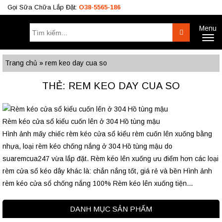
Gọi Sữa Chữa Lắp Đặt:
O38-5565-186
Menu
Tìm
Search
Toggl
kiếm:
naviga
Công Trình
BÁO GIÁ RÈM
Tư Vấn
Trang chủ
»
rem keo day cua so
O38.5565.186
THẺ: REM KEO DAY CUA SO
O933.OO6.OO9
Rèm kéo cửa sổ kiểu cuốn lên ở 304 Hồ tùng mậu
Hình ảnh mấy chiếc rèm kéo cửa sổ kiểu rèm cuốn lên xuống bằng
nhựa, loại rèm kéo chống nắng ở 304 Hồ tùng mậu do
suaremcua247 vừa lắp đặt. Rèm kéo lên xuống ưu điểm hơn các loại
rèm cửa sổ kéo dây khác là: chắn nắng tốt, giá rẻ và bền Hình ảnh
rèm kéo cửa sổ chống nắng 100% Rèm kéo lên xuống tiện...
DANH MỤC SẢN PHẨM