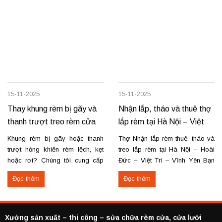
15-11-2025
15-11-2025
Thay khung rèm bị gãy và
Nhận lắp, tháo và thuê thợ
thanh trượt treo rèm cửa
lắp rèm tại Hà Nội – Việt
Trì – Vĩnh Yên
Khung rèm bị gãy hoặc thanh
Thợ Nhận lắp rèm thuê, tháo và
trượt hỏng khiến rèm lệch, kẹt
treo lắp rèm tại Hà Nội – Hoài
hoặc rơi? Chúng tôi cung cấp
Đức – Việt Trì – Vĩnh Yên Bạn
dịch vụ thay khung và thanh
cần lắp rèm bị rơi, tháo rèm cũ
Đọc thêm
Đọc thêm
trượt rèm tận nơi, đảm bảo rèm
hoặc thuê thợ lắp rèm tại Hoài
vận hành trơn tru, chắc chắn và
Đức, Hà Nội, Việt Trì hoặc Vĩnh
bền lâu. Thay khung rèm bị gãy,
Yên? Chúng tôi cung cấp dịch
cong vênh Thay hoặc sửa
vụ...
Xưởng sản xuất – thi công – sửa chữa rèm cửa, cửa lưới