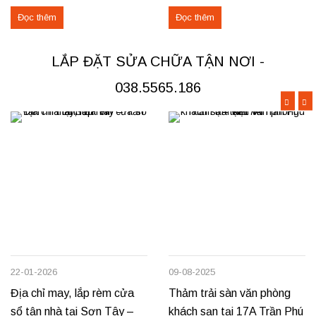
không gian sang trọng và tiện
tìm nơi may, lắp đặt rèm cửa
Đọc thêm
Đọc thêm
nghi cho các căn hộ cao cấp.
hoặc cần sửa chữa rèm hỏng tại
Các hạng mục rèm đã thi công
Đoan Hùng hay Lâm Thao,
Rèm vải thô cao cấp may định
chúng tôi sẵn sàng đáp ứng với
LẮP ĐẶT SỬA CHỮA TẬN NƠI -
hình hấp sóng: sang trọng, giữ
dịch vụ chuyên nghiệp và giá...
form...
038.5565.186
22-01-2026
09-08-2025
Địa chỉ may, lắp rèm cửa
Thảm trải sàn văn phòng
sổ tận nhà tại Sơn Tây –
khách sạn tại 17A Trần Phú