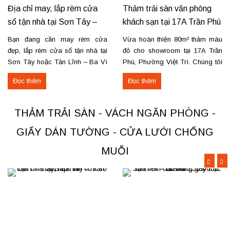
Địa chỉ may, lắp rèm cửa
Thảm trải sàn văn phòng
sổ tận nhà tại Sơn Tây –
khách sạn tại 17A Trần Phú
Tản Lĩnh Ba Vì
– Việt Trì
Bạn đang cần may rèm cửa
Vừa hoàn thiện 80m² thảm màu
đẹp, lắp rèm cửa sổ tận nhà tại
đỏ cho showroom tại 17A Trần
Sơn Tây hoặc Tản Lĩnh – Ba Vì
Phú, Phường Việt Trì. Chúng tôi
với giá hợp lý? Chúng tôi
nhận thi công, sửa chữa, bóc
Đọc thêm
Đọc thêm
chuyên may rèm theo yêu cầu,
dỡ và thu mua thảm cũ trên toàn
thi công nhanh, đúng mẫu, đúng
khu vực Việt Trì, Phú Thọ. Các
tiến độ. Thực tế, chúng tôi vừa
loại thảm đang cung cấp Thảm
THẢM TRẢI SÀN - VÁCH NGĂN PHÒNG -
hoàn thiện thi công rèm...
nỉ phù hợp cho không...
GIẤY DÁN TƯỜNG - CỬA LƯỚI CHỐNG
MUỖI