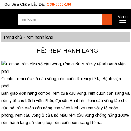
Gọi Sữa Chữa Lắp Đặt:
O38-5565-186
Menu
Tìm
Search
Toggl
kiếm:
naviga
Công Trình
BÁO GIÁ RÈM
Tư Vấn
Trang chủ
»
rem hanh lang
O38.5565.186
THẺ: REM HANH LANG
O933.OO6.OO9
Combo: rèm cửa sổ cầu vồng, rèm cuốn & rèm y tế tại Bệnh viện
phổi
Bàn giao đơn hàng combo: rèm cửa cầu vồng, rèm cuốn cản sáng và
rèm y tế cho bệnh viện Phổi, đội cấn Ba đình. Rèm cầu vồng lắp cho
cửa sổ, rèm cuốn cản nắng cho vách kính và rèm vải y tế ngăn
phòng. rèm cầu vồng ở cửa sổ Mẫu rèm cầu vồng chống nắng 100%
rèm hành lang sử dụng loại rèm cuốn cản sáng Rèm...