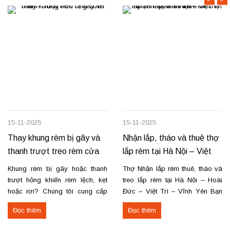
15-11-2025
15-11-2025
Thay khung rèm bị gãy và
Nhận lắp, tháo và thuê thợ
thanh trượt treo rèm cửa
lắp rèm tại Hà Nội – Việt
Trì – Vĩnh Yên
Khung rèm bị gãy hoặc thanh
Thợ Nhận lắp rèm thuê, tháo và
trượt hỏng khiến rèm lệch, kẹt
treo lắp rèm tại Hà Nội – Hoài
hoặc rơi? Chúng tôi cung cấp
Đức – Việt Trì – Vĩnh Yên Bạn
dịch vụ thay khung và thanh
cần lắp rèm bị rơi, tháo rèm cũ
Đọc thêm
Đọc thêm
trượt rèm tận nơi, đảm bảo rèm
hoặc thuê thợ lắp rèm tại Hoài
vận hành trơn tru, chắc chắn và
Đức, Hà Nội, Việt Trì hoặc Vĩnh