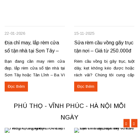
22-01-2026
15-11-2025
Địa chỉ may, lắp rèm cửa
Sửa rèm cầu vồng gãy trục
sổ tận nhà tại Sơn Tây –
tận nơi – Giá từ 250.000đ
Tản Lĩnh Ba Vì
có VAT
Bạn đang cần may rèm cửa
Rèm cầu vồng bị gãy trục, tuột
đẹp, lắp rèm cửa sổ tận nhà tại
dây, kẹt không kéo được hoặc
Sơn Tây hoặc Tản Lĩnh – Ba Vì
rách vải? Chúng tôi cung cấp
với giá hợp lý? Chúng tôi
dịch vụ sửa rèm cầu vồng tận
Đọc thêm
Đọc thêm
chuyên may rèm theo yêu cầu,
nơi, đảm bảo rèm hoạt động trơn
thi công nhanh, đúng mẫu, đúng
tru và bền lâu. Thay trục, sửa cơ
tiến độ. Thực tế, chúng tôi vừa
cấu kéo để rèm mở – đóng êm
PHÚ THỌ - VĨNH PHÚC - HÀ NỘI MỖI
hoàn thiện thi công rèm...
Thay dây...
NGÀY