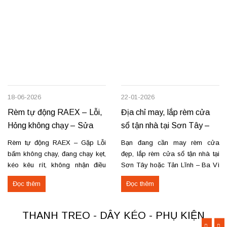
18-06-2026
22-01-2026
Rèm tự động RAEX – Lỗi,
Địa chỉ may, lắp rèm cửa
Hỏng không chạy – Sửa
sổ tận nhà tại Sơn Tây –
tận nơi
Tản Lĩnh Ba Vì
Rèm tự động RAEX – Gặp Lỗi
Bạn đang cần may rèm cửa
bấm không chạy, đang chạy kẹt,
đẹp, lắp rèm cửa sổ tận nhà tại
kéo kêu rít, không nhận điều
Sơn Tây hoặc Tản Lĩnh – Ba Vì
khiển… Nhận thay mới động cơ,
với giá hợp lý? Chúng tôi
Đọc thêm
Đọc thêm
sửa chữa rèm tự động raex và
chuyên may rèm theo yêu cầu,
các loại động cơ rèm trên thị
thi công nhanh, đúng mẫu, đúng
trường. Dịch vụ có tại: Phú Thọ
tiến độ. Thực tế, chúng tôi vừa
THANH TREO - DÂY KÉO - PHỤ KIỆN
–...
hoàn thiện thi công rèm...