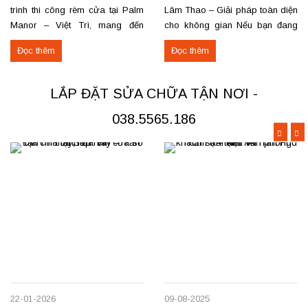
trình thi công rèm cửa tại Palm
Lâm Thao – Giải pháp toàn diện
Manor – Việt Trì, mang đến
cho không gian Nếu bạn đang
không gian sang trọng và tiện
tìm nơi may, lắp đặt rèm cửa
Đọc thêm
Đọc thêm
nghi cho các căn hộ cao cấp.
hoặc cần sửa chữa rèm hỏng tại
Các hạng mục rèm đã thi công
Đoan Hùng hay Lâm Thao,
Rèm vải thô cao cấp may định
chúng tôi sẵn sàng đáp ứng với
LẮP ĐẶT SỬA CHỮA TẬN NƠI -
hình hấp sóng: sang trọng, giữ
dịch vụ chuyên nghiệp và giá...
form...
038.5565.186
22-01-2026
09-08-2025