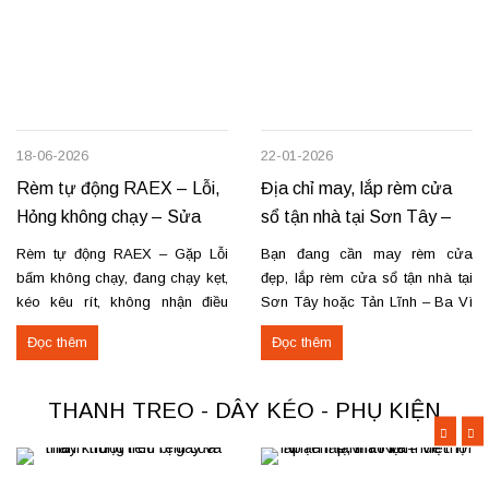
18-06-2026
22-01-2026
Rèm tự động RAEX – Lỗi,
Địa chỉ may, lắp rèm cửa
Hỏng không chạy – Sửa
sổ tận nhà tại Sơn Tây –
tận nơi
Tản Lĩnh Ba Vì
Rèm tự động RAEX – Gặp Lỗi
Bạn đang cần may rèm cửa
bấm không chạy, đang chạy kẹt,
đẹp, lắp rèm cửa sổ tận nhà tại
kéo kêu rít, không nhận điều
Sơn Tây hoặc Tản Lĩnh – Ba Vì
khiển… Nhận thay mới động cơ,
với giá hợp lý? Chúng tôi
Đọc thêm
Đọc thêm
sửa chữa rèm tự động raex và
chuyên may rèm theo yêu cầu,
các loại động cơ rèm trên thị
thi công nhanh, đúng mẫu, đúng
trường. Dịch vụ có tại: Phú Thọ
tiến độ. Thực tế, chúng tôi vừa
THANH TREO - DÂY KÉO - PHỤ KIỆN
–...
hoàn thiện thi công rèm...