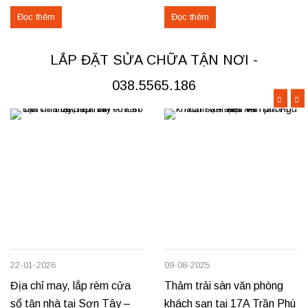
không gian sang trọng và tiện
tìm nơi may, lắp đặt rèm cửa
Đọc thêm
Đọc thêm
nghi cho các căn hộ cao cấp.
hoặc cần sửa chữa rèm hỏng tại
Các hạng mục rèm đã thi công
Đoan Hùng hay Lâm Thao,
Rèm vải thô cao cấp may định
chúng tôi sẵn sàng đáp ứng với
LẮP ĐẶT SỬA CHỮA TẬN NƠI -
hình hấp sóng: sang trọng, giữ
dịch vụ chuyên nghiệp và giá...
form...
038.5565.186
22-01-2026
09-08-2025
Địa chỉ may, lắp rèm cửa
Thảm trải sàn văn phòng
sổ tận nhà tại Sơn Tây –
khách sạn tại 17A Trần Phú