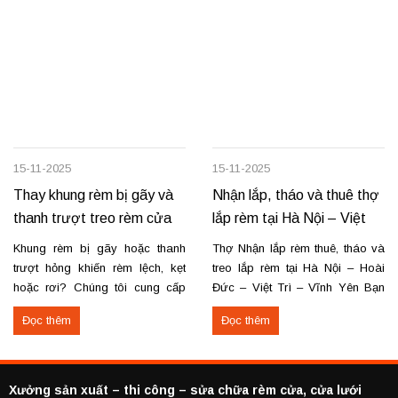
15-11-2025
15-11-2025
Thay khung rèm bị gãy và
Nhận lắp, tháo và thuê thợ
thanh trượt treo rèm cửa
lắp rèm tại Hà Nội – Việt
Trì – Vĩnh Yên
Khung rèm bị gãy hoặc thanh
Thợ Nhận lắp rèm thuê, tháo và
trượt hỏng khiến rèm lệch, kẹt
treo lắp rèm tại Hà Nội – Hoài
hoặc rơi? Chúng tôi cung cấp
Đức – Việt Trì – Vĩnh Yên Bạn
dịch vụ thay khung và thanh
cần lắp rèm bị rơi, tháo rèm cũ
Đọc thêm
Đọc thêm
trượt rèm tận nơi, đảm bảo rèm
hoặc thuê thợ lắp rèm tại Hoài
vận hành trơn tru, chắc chắn và
Đức, Hà Nội, Việt Trì hoặc Vĩnh
bền lâu. Thay khung rèm bị gãy,
Yên? Chúng tôi cung cấp dịch
cong vênh Thay hoặc sửa
vụ...
Xưởng sản xuất – thi công – sửa chữa rèm cửa, cửa lưới