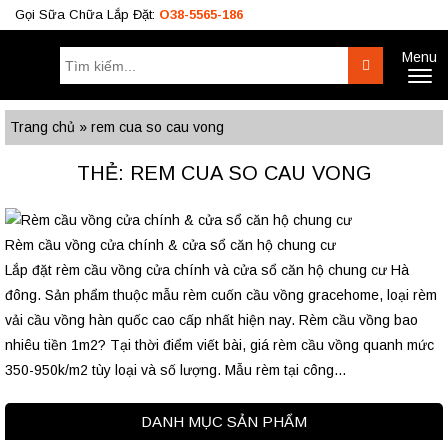
Gọi Sữa Chữa Lắp Đặt:
O38-5565-186
Menu
Tìm
Search
Toggl
kiếm:
naviga
Công Trình
BÁO GIÁ RÈM
Tư Vấn
Trang chủ
»
rem cua so cau vong
O38.5565.186
THẺ: REM CUA SO CAU VONG
O933.OO6.OO9
Rèm cầu vồng cửa chính & cửa sổ căn hộ chung cư
Lắp đặt rèm cầu vồng cửa chính và cửa sổ căn hộ chung cư Hà
đông. Sản phẩm thuộc mẫu rèm cuốn cầu vồng gracehome, loại rèm
vải cầu vồng hàn quốc cao cấp nhất hiện nay. Rèm cầu vồng bao
nhiêu tiền 1m2? Tại thời điểm viết bài, giá rèm cầu vồng quanh mức
350-950k/m2 tùy loại và số lượng. Mẫu rèm tại công...
DANH MỤC SẢN PHẨM