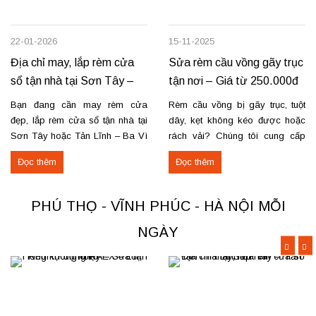
22-01-2026
15-11-2025
Địa chỉ may, lắp rèm cửa
Sửa rèm cầu vồng gãy trục
sổ tận nhà tại Sơn Tây –
tận nơi – Giá từ 250.000đ
Tản Lĩnh Ba Vì
có VAT
Bạn đang cần may rèm cửa
Rèm cầu vồng bị gãy trục, tuột
đẹp, lắp rèm cửa sổ tận nhà tại
dây, kẹt không kéo được hoặc
Sơn Tây hoặc Tản Lĩnh – Ba Vì
rách vải? Chúng tôi cung cấp
với giá hợp lý? Chúng tôi
dịch vụ sửa rèm cầu vồng tận
Đọc thêm
Đọc thêm
chuyên may rèm theo yêu cầu,
nơi, đảm bảo rèm hoạt động trơn
thi công nhanh, đúng mẫu, đúng
tru và bền lâu. Thay trục, sửa cơ
tiến độ. Thực tế, chúng tôi vừa
cấu kéo để rèm mở – đóng êm
PHÚ THỌ - VĨNH PHÚC - HÀ NỘI MỖI
hoàn thiện thi công rèm...
Thay dây...
NGÀY