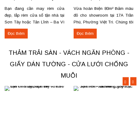
Tản Lĩnh Ba Vì
– Việt Trì
Bạn đang cần may rèm cửa
Vừa hoàn thiện 80m² thảm màu
đẹp, lắp rèm cửa sổ tận nhà tại
đỏ cho showroom tại 17A Trần
Sơn Tây hoặc Tản Lĩnh – Ba Vì
Phú, Phường Việt Trì. Chúng tôi
với giá hợp lý? Chúng tôi
nhận thi công, sửa chữa, bóc
Đọc thêm
Đọc thêm
chuyên may rèm theo yêu cầu,
dỡ và thu mua thảm cũ trên toàn
thi công nhanh, đúng mẫu, đúng
khu vực Việt Trì, Phú Thọ. Các
tiến độ. Thực tế, chúng tôi vừa
loại thảm đang cung cấp Thảm
THẢM TRẢI SÀN - VÁCH NGĂN PHÒNG -
hoàn thiện thi công rèm...
nỉ phù hợp cho không...
GIẤY DÁN TƯỜNG - CỬA LƯỚI CHỐNG
MUỖI