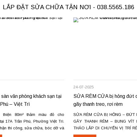
LẮP ĐẶT SỬA CHỮA TẬN NƠI - 038.5565.186
24-07-2025
 sàn văn phòng khách sạn tại
SỬA RÈM CỬA bị hỏng đứt d
Phú – Việt Trì
gãy thanh treo, rơi rèm
 thiện 80m² thảm màu đỏ cho
SỬA RÈM CỬA BỊ HỎNG – ĐỨT 
ại 17A Trần Phú, Phường Việt Trì.
GÃY THANH RÈM – BUNG VÍT 
nhận thi công, sửa chữa, bóc dỡ và
THÁO LẮP DI CHUYỂN VỊ TRÍ R
ảm cũ trên toàn khu vực Việt Trì,
Ở HÀ NỘI & TPHCM. Dịch vụ sửa 