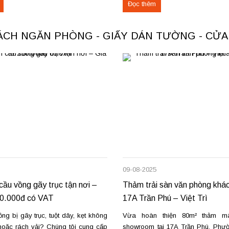
Đọc thêm
ác loại thảm đang cung cấp Thảm
nhà ở Hà Nội & TPHCM, đội th
cho không...
mành rèm chuyên...
VÁCH NGĂN PHÒNG - GIẤY DÁN TƯỜNG - CỬ
09-08-2025
ầu vồng gãy trục tận nơi –
Thảm trải sàn văn phòng khác
50.000đ có VAT
17A Trần Phú – Việt Trì
g bị gãy trục, tuột dây, kẹt không
Vừa hoàn thiện 80m² thảm m
oặc rách vải? Chúng tôi cung cấp
showroom tại 17A Trần Phú, Phườn