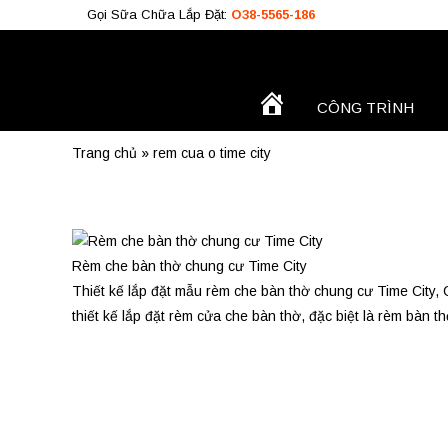
Gọi Sữa Chữa Lắp Đặt:
O38-5565-186
TRANG
CÔNG TRÌNH
Công Trình
CHỦ
Trang chủ
»
rem cua o time city
O38.5565.186
O933.OO6.OO9
Rèm che bàn thờ chung cư Time City
Thiết kế lắp đặt mẫu rèm che bàn thờ chung cư Time City,
thiết kế lắp đặt rèm cửa che bàn thờ, đặc biệt là rèm bàn 