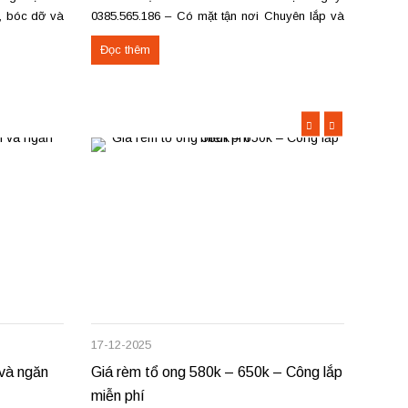
a, bóc dỡ và
0385.565.186 – Có mặt tận nơi Chuyên lắp và
không
c Việt Trì,
sửa các loại rèm hạt gỗ: Rèm hạt gỗ tròn trơn,
thu hẹ
Đọc thêm
Đọc 
ng cấp Thảm
đốt trúc, pơ mu, hương Rèm hạt gỗ chữ Phúc –
nhỏ g
Lộc – Thọ Rèm...
Trì,...
17-12-2025
09-12-
 và ngăn
Giá rèm tổ ong 580k – 650k – Công lắp
Giá r
miễn phí
sửa c