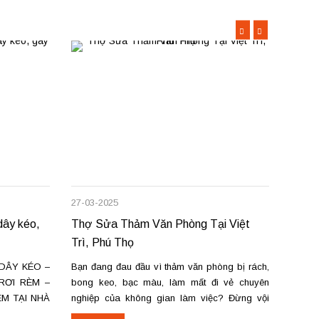
27-03-2025
08-12-
ây kéo,
Thợ Sửa Thảm Văn Phòng Tại Việt
Rèm c
Trì, Phú Thọ
sửa c
DÂY KÉO –
Bạn đang đau đầu vì thảm văn phòng bị rách,
Chúng 
RƠI RÈM –
bong keo, bạc màu, làm mất đi vẻ chuyên
chữa m
ÈM TẠI NHÀ
nghiệp của không gian làm việc? Đừng vội
trì và
rèm cửa tại
thay mới tốn kém! Dịch vụ sửa chữa thảm văn
cửa hà