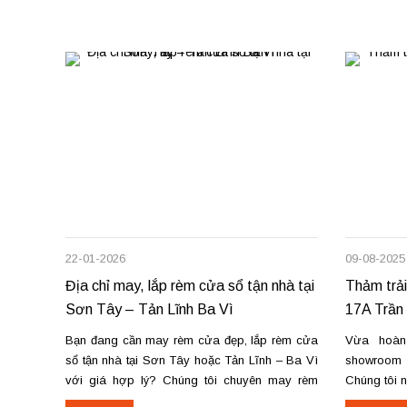
22-01-2026
09-08-2025
Địa chỉ may, lắp rèm cửa sổ tận nhà tại
Thảm trải
Sơn Tây – Tản Lĩnh Ba Vì
17A Trần 
Bạn đang cần may rèm cửa đẹp, lắp rèm cửa
Vừa hoàn
sổ tận nhà tại Sơn Tây hoặc Tản Lĩnh – Ba Vì
showroom t
với giá hợp lý? Chúng tôi chuyên may rèm
Chúng tôi 
theo yêu cầu, thi công nhanh, đúng mẫu, đúng
thu mua th