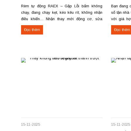
Rèm tự động RAEX – Gặp Lỗi bấm không
Bạn đang c
chạy, đang chạy kẹt, kéo kêu rít, không nhận
sổ tận nhà
điều khiển… Nhận thay mới động cơ, sửa
với giá h
chữa rèm tự động raex và các loại động cơ
theo yêu c
Đọc thêm
Đọc thêm
rèm trên thị trường. Dịch vụ có tại: Phú Thọ –...
tiến độ. Th
công rèm...
15-11-2025
15-11-2025