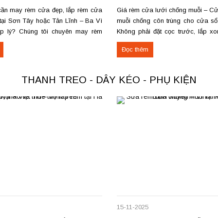
ần may rèm cửa đẹp, lắp rèm cửa
Giá rèm cửa lưới chống muỗi – Cử
 tại Sơn Tây hoặc Tản Lĩnh – Ba Vì
muỗi chống côn trùng cho cửa sổ
ợp lý? Chúng tôi chuyên may rèm
Không phải đặt cọc trước, lắp x
ầu, thi công nhanh, đúng mẫu, đúng
thanh toán. Miễn phí vận chuyển –
Đọc thêm
ực tế, chúng tôi vừa hoàn thiện thi
nơi, mang mẫu đến đo đạc và tư vấ
THANH TREO - DÂY KÉO - PHỤ KIỆN
15-11-2025