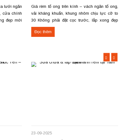
a lưới ngăn
Giá rèm tổ ong trên kính – vách ngăn tổ ong,
Không 
, cửa chính
vải kháng khuẩn, khung nhôm chịu lực cỡ to
thanh 
ong đẹp mới
30 Không phải đặt cọc trước, lắp xong đẹp
đạc, 
 lắp đặt tận
mới thanh toán. Mang mẫu đến tận nơi tư vấn,
nhỏ. G
Đọc thêm
Đọc 
n...
đo đạc, lắp đặt – sửa chữa mọi số lượng...
từ 550
23-09-2025
23-09-