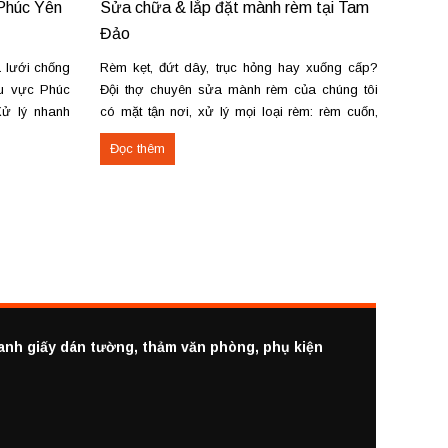
 Phúc Yên
Sửa chữa & lắp đặt mành rèm tại Tam
Lắp đ
Đảo
Lạc —
 lưới chống
Rèm kẹt, đứt dây, trục hỏng hay xuống cấp?
Nhận l
hu vực Phúc
Đội thợ chuyên sửa mành rèm của chúng tôi
vải, r
Xử lý nhanh
có mặt tận nơi, xử lý mọi loại rèm: rèm cuốn,
sáo. T
, rách lưới,
rèm vải, rèm cầu vồng, rèm gỗ, rèm lá dọc.
nhanh 
Đọc thêm
Đọc 
mới cho cửa
Cung cấp & lắp đặt rèm cửa tại Tam Đảo:
đường 
Nhận...
Phúc. 
ranh giấy dán tường, thảm văn phòng, phụ kiện