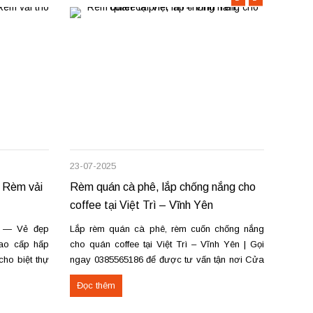
23-07-2025
12-07-
 Rèm vải
Rèm quán cà phê, lắp chống nắng cho
Lắp r
coffee tại Việt Trì – Vĩnh Yên
Vĩnh 
g — Vẻ đẹp
Lắp rèm quán cà phê, rèm cuốn chống nắng
Lắp r
cao cấp hấp
cho quán coffee tại Việt Trì – Vĩnh Yên | Gọi
Phúc (
ho biệt thự
ngay 0385565186 để được tư vấn tận nơi Cửa
phòng
ật hấp sóng
hàng rèm tại số 22A – Đường Lê Quý Đôn –
ngủ, 
Đọc thêm
Đọc 
p sóng suôn
Phường Tiên Cát – TP Việt Trì – Phú Thọ và
phê, 
cơ sở tại...
Rèm cu