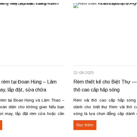
22-08-2025
 rèm tại Đoan Hùng – Lâm
Rèm thiết kế cho Biệt Thự —
y, lắp đặt, sửa chữa
thô cao cấp hấp sóng
rèm tại Đoan Hùng và Lâm Thao –
Rèm vải thô cao cấp hấp són
toàn diện cho không gian Nếu bạn
dành cho biệt thự Rèm vải thô 
ơi may, lắp đặt rèm cửa hoặc cần
sóng là lựa chọn đẳng cấp dành c
rèm hỏng tại Đoan Hùng hay Lâm
và không gian sang trọng. Kỹ thu
Đọc thêm
g tôi sẵn sàng đáp ứng với dịch vụ
định hình trên ống rèm tạo nế
ệp và giá...
mượt, giữ form lâu...