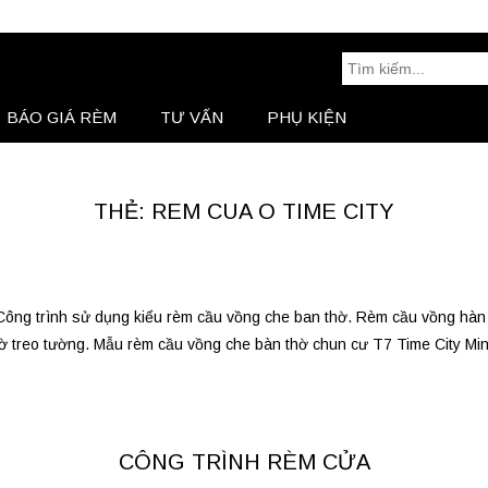
Tìm
kiếm:
BÁO GIÁ RÈM
TƯ VẤN
PHỤ KIỆN
BÁO GIÁ RÈM
Tư Vấn
THẺ: REM CUA O TIME CITY
 Công trình sử dụng kiểu rèm cầu vồng che ban thờ. Rèm cầu vồng hàn
thờ treo tường. Mẫu rèm cầu vồng che bàn thờ chun cư T7 Time City Min
CÔNG TRÌNH RÈM CỬA