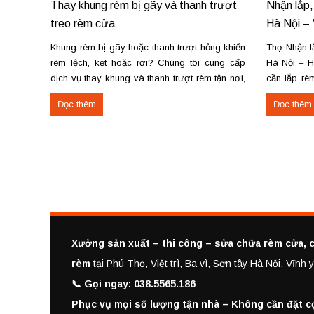
Thay khung rèm bị gãy và thanh trượt
Nhận lắp,
treo rèm cửa
Hà Nội – 
Khung rèm bị gãy hoặc thanh trượt hỏng khiến
Thợ Nhận lắ
rèm lệch, kẹt hoặc rơi? Chúng tôi cung cấp
Hà Nội – H
dịch vụ thay khung và thanh trượt rèm tận nơi,
cần lắp rèm
đảm bảo rèm vận hành trơn tru, chắc chắn và
lắp rèm tạ
Đọc thêm
Đọc thêm
bền lâu. Thay khung rèm bị gãy, cong vênh
Vĩnh Yên? C
Thay hoặc sửa thanh...
Xưởng sản xuất – thi công – sửa chữa rèm cửa, c
rèm
tại Phú Thọ, Việt trì, Ba vì, Sơn tây Hà Nội, Vĩn
📞 Gọi ngay: 038.5565.186
Phục vụ mọi số lượng tận nhà – Không cần đặt c