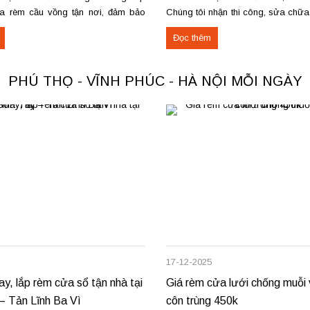
a rèm cầu vồng tận nơi, đảm bảo
Chúng tôi nhận thi công, sửa chữ
ng trơn tru và bền lâu. Thay trục,
thu mua thảm cũ trên toàn khu vự
Đọc thêm
u kéo để rèm mở – đóng êm Thay
Phú Thọ. Các loại thảm đang cu
nỉ phù hợp cho không...
PHÚ THỌ - VĨNH PHÚC - HÀ NỘI MỖI NGÀY
17-12-2025
ay, lắp rèm cửa sổ tận nhà tại
Giá rèm cửa lưới chống muỗi
– Tản Lĩnh Ba Vì
côn trùng 450k