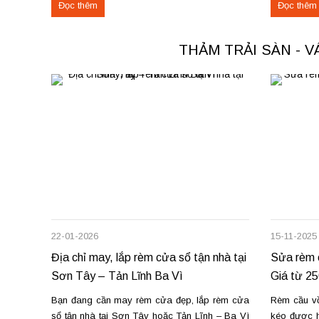
Đọc thêm
Đọc thêm
tiến độ. Thực tế, chúng tôi vừa hoàn thiện thi
Phú Thọ. C
công rèm...
nỉ phù hợp 
THẢM TRẢI SÀN - 
22-01-2026
15-11-2025
Địa chỉ may, lắp rèm cửa sổ tận nhà tại
Sửa rèm c
Sơn Tây – Tản Lĩnh Ba Vì
Giá từ 2
Bạn đang cần may rèm cửa đẹp, lắp rèm cửa
Rèm cầu vồn
sổ tận nhà tại Sơn Tây hoặc Tản Lĩnh – Ba Vì
kéo được h