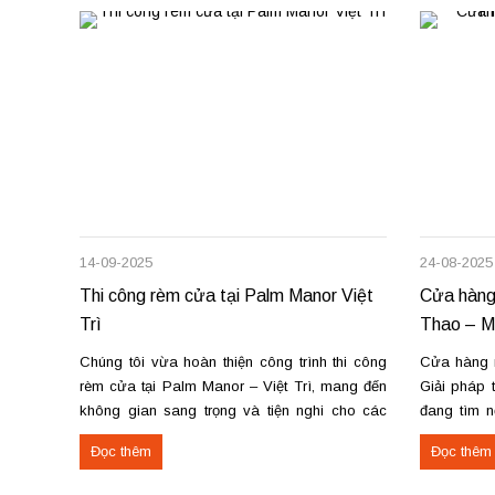
14-09-2025
24-08-2025
Thi công rèm cửa tại Palm Manor Việt
Cửa hàng
Trì
Thao – Ma
Chúng tôi vừa hoàn thiện công trình thi công
Cửa hàng 
rèm cửa tại Palm Manor – Việt Trì, mang đến
Giải pháp 
không gian sang trọng và tiện nghi cho các
đang tìm n
căn hộ cao cấp. Các hạng mục rèm đã thi
sửa chữa 
Đọc thêm
Đọc thêm
công Rèm vải thô cao cấp may định hình hấp
Thao, chún
sóng: sang trọng, giữ form...
chuyên nghi