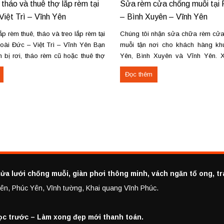
 tháo và thuê thợ lắp rèm tại
Sửa rèm cửa chống muỗi tại
Việt Trì – Vĩnh Yên
– Bình Xuyên – Vĩnh Yên
p rèm thuê, tháo và treo lắp rèm tại
Chúng tôi nhận sửa chữa rèm cửa
oài Đức – Việt Trì – Vĩnh Yên Bạn
muỗi tận nơi cho khách hàng k
 bị rơi, tháo rèm cũ hoặc thuê thợ
Yên, Bình Xuyên và Vĩnh Yên. 
i Hoài Đức, Hà Nội, Việt Trì hoặc
các lỗi hỏng phổ biến như đứt dây
Đọc thêm
húng tôi cung cấp dịch vụ...
kẹt ray, gãy khung. Thay lưới 
xếp, cửa kéo, cửa...
ửa lưới chống muỗi, giàn phơi thông minh, vách ngăn tổ ong, t
h yên, Phúc Yên, Vĩnh tường, Khai quang Vĩnh Phúc.
ọc trước – Làm xong đẹp mới thanh toán.