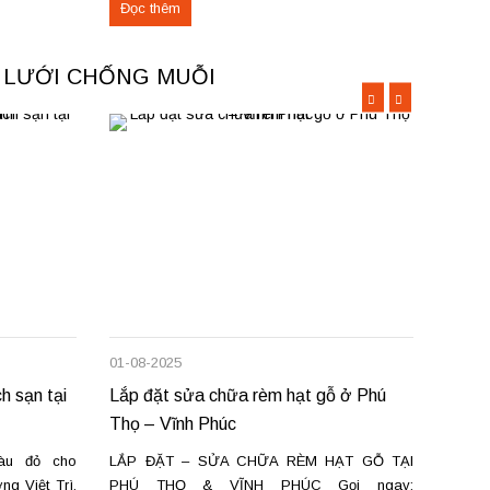
Đọc thêm
Đọc 
ợ sửa chữa
phòng tại Việt Trì, Phú Thọ sẽ giúp bạn khắc
vương,
phục nhanh chóng,...
Phú...
A LƯỚI CHỐNG MUỖI
01-08-2025
22-06-
h sạn tại
Lắp đặt sửa chữa rèm hạt gỗ ở Phú
Bán, 
Thọ – Vĩnh Phúc
tường
àu đỏ cho
LẮP ĐẶT – SỬA CHỮA RÈM HẠT GỖ TẠI
Bán và
g Việt Trì.
PHÚ THỌ & VĨNH PHÚC Gọi ngay:
– Giả