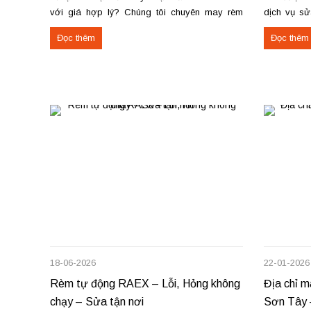
với giá hợp lý? Chúng tôi chuyên may rèm
dịch vụ sử
theo yêu cầu, thi công nhanh, đúng mẫu, đúng
rèm hoạt độ
Đọc thêm
Đọc thêm
tiến độ. Thực tế, chúng tôi vừa hoàn thiện thi
sửa cơ cấ
công rèm...
dây...
18-06-2026
22-01-2026
Rèm tự động RAEX – Lỗi, Hỏng không
Địa chỉ m
chạy – Sửa tận nơi
Sơn Tây 