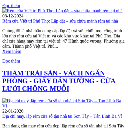
Đọc thêm
08-12-2024
Rèm cửa Việt trì Phú Thọ: Lắp đặt – sửa chữa mành rèm tại nhà
Chúng tôi là nhà thầu cung cấp lắp đặt và sửa chữa mọi công trình
lớn nhỏ rèm cửa tại Việt trì và các khu vực khác tại Phú Thọ. Địa
chỉ cửa hàng may rèm tại việt trì: 47 Hùnh quốc vương, Phường gia
cẩm, Thành phố Việt trì, Phú...
Xem thêm
Đọc thêm
THẢM TRẢI SÀN - VÁCH NGĂN
PHÒNG - GIẤY DÁN TƯỜNG - CỬA
LƯỚI CHỐNG MUỖI
22-01-2026
Địa chỉ may, lắp rèm cửa sổ tận nhà tại Sơn Tây – Tản Lĩnh Ba Vì
Bạn đang cần may rèm cửa đẹp, lắp rèm cửa sổ tận nhà tại Sơn Tây