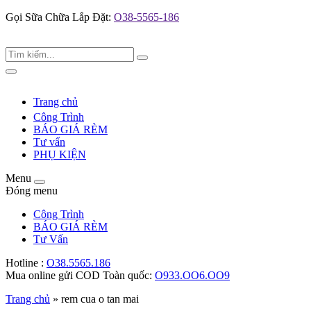
Gọi Sữa Chữa Lắp Đặt:
O38-5565-186
Tìm
Search
kiếm:
Toggle
navigation
Trang chủ
Công Trình
BÁO GIÁ RÈM
Tư vấn
PHỤ KIỆN
Menu
Toggle
Đóng menu
navigation
Công Trình
BÁO GIÁ RÈM
Tư Vấn
Hotline :
O38.5565.186
Mua online gửi COD Toàn quốc:
O933.OO6.OO9
Trang chủ
»
rem cua o tan mai