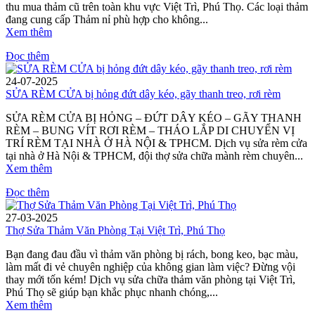
thu mua thảm cũ trên toàn khu vực Việt Trì, Phú Thọ. Các loại thảm
đang cung cấp Thảm nỉ phù hợp cho không...
Xem thêm
Đọc thêm
24-07-2025
SỬA RÈM CỬA bị hỏng đứt dây kéo, gãy thanh treo, rơi rèm
SỬA RÈM CỬA BỊ HỎNG – ĐỨT DÂY KÉO – GÃY THANH
RÈM – BUNG VÍT RƠI RÈM – THÁO LẮP DI CHUYỂN VỊ
TRÍ RÈM TẠI NHÀ Ở HÀ NỘI & TPHCM. Dịch vụ sửa rèm cửa
tại nhà ở Hà Nội & TPHCM, đội thợ sửa chữa mành rèm chuyên...
Xem thêm
Đọc thêm
27-03-2025
Thợ Sửa Thảm Văn Phòng Tại Việt Trì, Phú Thọ
Bạn đang đau đầu vì thảm văn phòng bị rách, bong keo, bạc màu,
làm mất đi vẻ chuyên nghiệp của không gian làm việc? Đừng vội
thay mới tốn kém! Dịch vụ sửa chữa thảm văn phòng tại Việt Trì,
Phú Thọ sẽ giúp bạn khắc phục nhanh chóng,...
Xem thêm