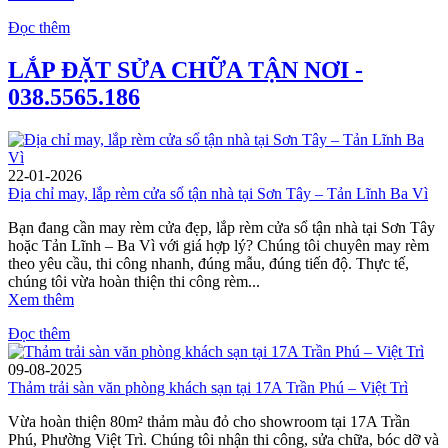
Đọc thêm
LẮP ĐẶT SỬA CHỮA TẬN NƠI -
038.5565.186
22-01-2026
Địa chỉ may, lắp rèm cửa sổ tận nhà tại Sơn Tây – Tản Lĩnh Ba Vì
Bạn đang cần may rèm cửa đẹp, lắp rèm cửa sổ tận nhà tại Sơn Tây
hoặc Tản Lĩnh – Ba Vì với giá hợp lý? Chúng tôi chuyên may rèm
theo yêu cầu, thi công nhanh, đúng mẫu, đúng tiến độ. Thực tế,
chúng tôi vừa hoàn thiện thi công rèm...
Xem thêm
Đọc thêm
09-08-2025
Thảm trải sàn văn phòng khách sạn tại 17A Trần Phú – Việt Trì
Vừa hoàn thiện 80m² thảm màu đỏ cho showroom tại 17A Trần
Phú, Phường Việt Trì. Chúng tôi nhận thi công, sửa chữa, bóc dỡ và