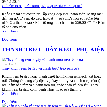
09-12-2025
Giá rèm to ong trên kính | Lắp đặt & sửa chữa tại nhà
Không phải đặt cọc trước, lắp xong đẹp mới thanh toán. Mang mẫu
đến tận nơi tư vấn, đo đạc, lắp đặt — sửa chữa mọi số lượng lớn
nhỏ. Giá tham khảo • Rèm tổ ong tiêu chuẩn: từ 550.000đ/m² • Rèm
tổ ong cho vách...
Xem thêm
Đọc thêm
THANH TREO - DÂY KÉO - PHỤ KIỆN
15-11-2025
Thay khung rèm bị gãy và thanh trượt treo rèm cửa
Khung rèm bị gãy hoặc thanh trượt hỏng khiến rèm lệch, kẹt hoặc
rơi? Chúng tôi cung cấp dịch vụ thay khung và thanh trượt rèm tận
nơi, đảm bảo rèm vận hành trơn tru, chắc chắn và bền lâu. Thay
khung rèm bị gãy, cong vênh Thay hoặc sửa thanh...
Xem thêm
Đọc thêm