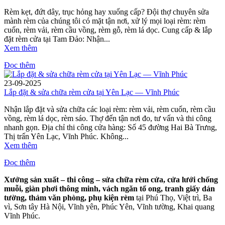
Rèm kẹt, đứt dây, trục hỏng hay xuống cấp? Đội thợ chuyên sửa
mành rèm của chúng tôi có mặt tận nơi, xử lý mọi loại rèm: rèm
cuốn, rèm vải, rèm cầu vồng, rèm gỗ, rèm lá dọc. Cung cấp & lắp
đặt rèm cửa tại Tam Đảo: Nhận...
Xem thêm
Đọc thêm
23-09-2025
Lắp đặt & sửa chữa rèm cửa tại Yên Lạc — Vĩnh Phúc
Nhận lắp đặt và sửa chữa các loại rèm: rèm vải, rèm cuốn, rèm cầu
vồng, rèm lá dọc, rèm sáo. Thợ đến tận nơi đo, tư vấn và thi công
nhanh gọn. Địa chỉ thi công cửa hàng: Số 45 đường Hai Bà Trưng,
Thị trấn Yên Lạc, Vĩnh Phúc. Không...
Xem thêm
Đọc thêm
Xưởng sản xuất – thi công – sửa chữa rèm cửa, cửa lưới chống
muỗi, giàn phơi thông minh, vách ngăn tổ ong, tranh giấy dán
tường, thảm văn phòng, phụ kiện rèm
tại Phú Thọ, Việt trì, Ba
vì, Sơn tây Hà Nội, Vĩnh yên, Phúc Yên, Vĩnh tường, Khai quang
Vĩnh Phúc.