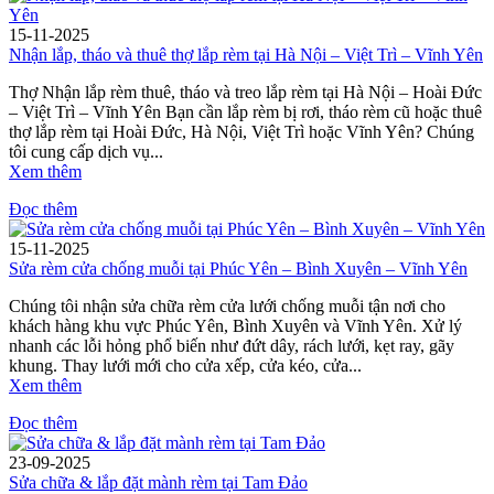
15-11-2025
Nhận lắp, tháo và thuê thợ lắp rèm tại Hà Nội – Việt Trì – Vĩnh Yên
Thợ Nhận lắp rèm thuê, tháo và treo lắp rèm tại Hà Nội – Hoài Đức
– Việt Trì – Vĩnh Yên Bạn cần lắp rèm bị rơi, tháo rèm cũ hoặc thuê
thợ lắp rèm tại Hoài Đức, Hà Nội, Việt Trì hoặc Vĩnh Yên? Chúng
tôi cung cấp dịch vụ...
Xem thêm
Đọc thêm
15-11-2025
Sửa rèm cửa chống muỗi tại Phúc Yên – Bình Xuyên – Vĩnh Yên
Chúng tôi nhận sửa chữa rèm cửa lưới chống muỗi tận nơi cho
khách hàng khu vực Phúc Yên, Bình Xuyên và Vĩnh Yên. Xử lý
nhanh các lỗi hỏng phổ biến như đứt dây, rách lưới, kẹt ray, gãy
khung. Thay lưới mới cho cửa xếp, cửa kéo, cửa...
Xem thêm
Đọc thêm
23-09-2025
Sửa chữa & lắp đặt mành rèm tại Tam Đảo