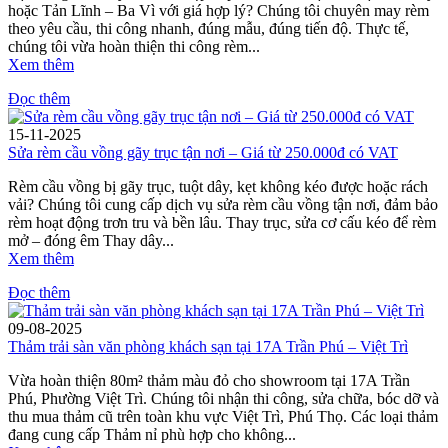
hoặc Tản Lĩnh – Ba Vì với giá hợp lý? Chúng tôi chuyên may rèm
theo yêu cầu, thi công nhanh, đúng mẫu, đúng tiến độ. Thực tế,
chúng tôi vừa hoàn thiện thi công rèm...
Xem thêm
Đọc thêm
15-11-2025
Sửa rèm cầu vồng gãy trục tận nơi – Giá từ 250.000đ có VAT
Rèm cầu vồng bị gãy trục, tuột dây, kẹt không kéo được hoặc rách
vải? Chúng tôi cung cấp dịch vụ sửa rèm cầu vồng tận nơi, đảm bảo
rèm hoạt động trơn tru và bền lâu. Thay trục, sửa cơ cấu kéo để rèm
mở – đóng êm Thay dây...
Xem thêm
Đọc thêm
09-08-2025
Thảm trải sàn văn phòng khách sạn tại 17A Trần Phú – Việt Trì
Vừa hoàn thiện 80m² thảm màu đỏ cho showroom tại 17A Trần
Phú, Phường Việt Trì. Chúng tôi nhận thi công, sửa chữa, bóc dỡ và
thu mua thảm cũ trên toàn khu vực Việt Trì, Phú Thọ. Các loại thảm
đang cung cấp Thảm nỉ phù hợp cho không...