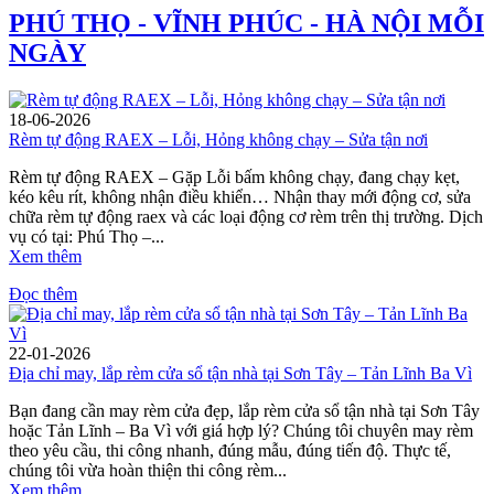
PHÚ THỌ - VĨNH PHÚC - HÀ NỘI MỖI
NGÀY
18-06-2026
Rèm tự động RAEX – Lỗi, Hỏng không chạy – Sửa tận nơi
Rèm tự động RAEX – Gặp Lỗi bấm không chạy, đang chạy kẹt,
kéo kêu rít, không nhận điều khiển… Nhận thay mới động cơ, sửa
chữa rèm tự động raex và các loại động cơ rèm trên thị trường. Dịch
vụ có tại: Phú Thọ –...
Xem thêm
Đọc thêm
22-01-2026
Địa chỉ may, lắp rèm cửa sổ tận nhà tại Sơn Tây – Tản Lĩnh Ba Vì
Bạn đang cần may rèm cửa đẹp, lắp rèm cửa sổ tận nhà tại Sơn Tây
hoặc Tản Lĩnh – Ba Vì với giá hợp lý? Chúng tôi chuyên may rèm
theo yêu cầu, thi công nhanh, đúng mẫu, đúng tiến độ. Thực tế,
chúng tôi vừa hoàn thiện thi công rèm...
Xem thêm