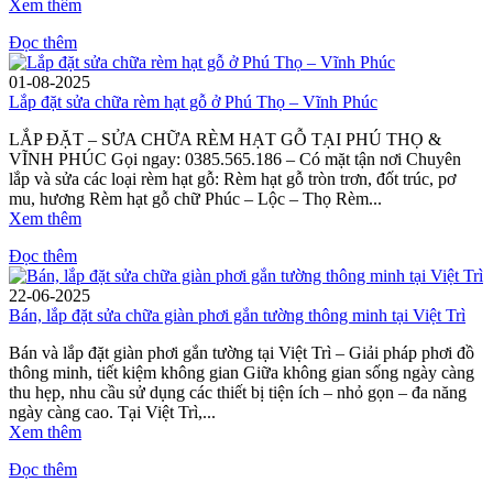
Xem thêm
Đọc thêm
01-08-2025
Lắp đặt sửa chữa rèm hạt gỗ ở Phú Thọ – Vĩnh Phúc
LẮP ĐẶT – SỬA CHỮA RÈM HẠT GỖ TẠI PHÚ THỌ &
VĨNH PHÚC Gọi ngay: 0385.565.186 – Có mặt tận nơi Chuyên
lắp và sửa các loại rèm hạt gỗ: Rèm hạt gỗ tròn trơn, đốt trúc, pơ
mu, hương Rèm hạt gỗ chữ Phúc – Lộc – Thọ Rèm...
Xem thêm
Đọc thêm
22-06-2025
Bán, lắp đặt sửa chữa giàn phơi gắn tường thông minh tại Việt Trì
Bán và lắp đặt giàn phơi gắn tường tại Việt Trì – Giải pháp phơi đồ
thông minh, tiết kiệm không gian Giữa không gian sống ngày càng
thu hẹp, nhu cầu sử dụng các thiết bị tiện ích – nhỏ gọn – đa năng
ngày càng cao. Tại Việt Trì,...
Xem thêm
Đọc thêm