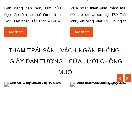
Tản Lĩnh Ba Vì
– Việt Trì
Bạn đang cần may rèm cửa
Vừa hoàn thiện 80m² thảm màu
đẹp, lắp rèm cửa sổ tận nhà tại
đỏ cho showroom tại 17A Trần
Sơn Tây hoặc Tản Lĩnh – Ba Vì
Phú, Phường Việt Trì. Chúng tôi
với giá hợp lý? Chúng tôi
nhận thi công, sửa chữa, bóc
Đọc thêm
Đọc thêm
chuyên may rèm theo yêu cầu,
dỡ và thu mua thảm cũ trên toàn
thi công nhanh, đúng mẫu, đúng
khu vực Việt Trì, Phú Thọ. Các
tiến độ. Thực tế, chúng tôi vừa
loại thảm đang cung cấp Thảm
THẢM TRẢI SÀN - VÁCH NGĂN PHÒNG -
hoàn thiện thi công rèm...
nỉ phù hợp cho không...
GIẤY DÁN TƯỜNG - CỬA LƯỚI CHỐNG
MUỖI