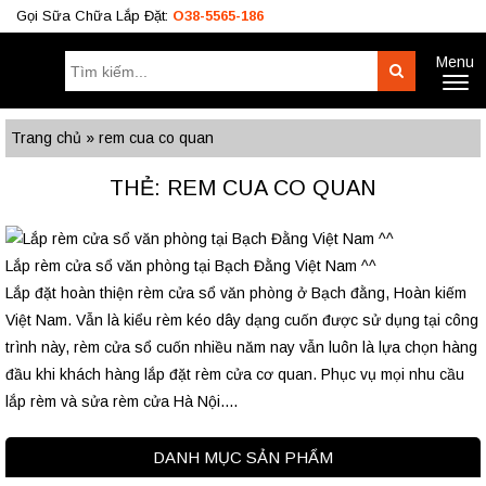
Gọi Sữa Chữa Lắp Đặt:
O38-5565-186
Menu
Tìm
Search
Toggl
kiếm:
naviga
Công Trình
BÁO GIÁ RÈM
Tư Vấn
Trang chủ
»
rem cua co quan
O38.5565.186
THẺ: REM CUA CO QUAN
O933.OO6.OO9
Lắp rèm cửa sổ văn phòng tại Bạch Đằng Việt Nam ^^
Lắp đặt hoàn thiện rèm cửa sổ văn phòng ở Bạch đằng, Hoàn kiếm
Việt Nam. Vẫn là kiểu rèm kéo dây dạng cuốn được sử dụng tại công
trình này, rèm cửa sổ cuốn nhiều năm nay vẫn luôn là lựa chọn hàng
đầu khi khách hàng lắp đặt rèm cửa cơ quan. Phục vụ mọi nhu cầu
lắp rèm và sửa rèm cửa Hà Nội....
DANH MỤC SẢN PHẨM