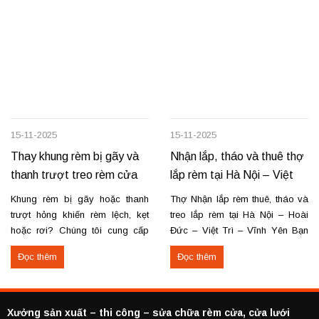
15-11-2025
15-11-2025
Thay khung rèm bị gãy và
Nhận lắp, tháo và thuê thợ
thanh trượt treo rèm cửa
lắp rèm tại Hà Nội – Việt
Trì – Vĩnh Yên
Khung rèm bị gãy hoặc thanh
Thợ Nhận lắp rèm thuê, tháo và
trượt hỏng khiến rèm lệch, kẹt
treo lắp rèm tại Hà Nội – Hoài
hoặc rơi? Chúng tôi cung cấp
Đức – Việt Trì – Vĩnh Yên Bạn
dịch vụ thay khung và thanh
cần lắp rèm bị rơi, tháo rèm cũ
Đọc thêm
Đọc thêm
trượt rèm tận nơi, đảm bảo rèm
hoặc thuê thợ lắp rèm tại Hoài
vận hành trơn tru, chắc chắn và
Đức, Hà Nội, Việt Trì hoặc Vĩnh
bền lâu. Thay khung rèm bị gãy,
Yên? Chúng tôi cung cấp dịch
cong vênh Thay hoặc sửa
vụ...
Xưởng sản xuất – thi công – sửa chữa rèm cửa, cửa lưới