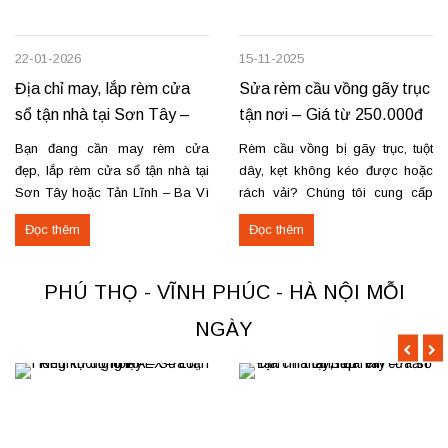
22-01-2026
15-11-2025
Địa chỉ may, lắp rèm cửa
Sửa rèm cầu vồng gãy trục
sổ tận nhà tại Sơn Tây –
tận nơi – Giá từ 250.000đ
Tản Lĩnh Ba Vì
có VAT
Bạn đang cần may rèm cửa
Rèm cầu vồng bị gãy trục, tuột
đẹp, lắp rèm cửa sổ tận nhà tại
dây, kẹt không kéo được hoặc
Sơn Tây hoặc Tản Lĩnh – Ba Vì
rách vải? Chúng tôi cung cấp
với giá hợp lý? Chúng tôi
dịch vụ sửa rèm cầu vồng tận
Đọc thêm
Đọc thêm
chuyên may rèm theo yêu cầu,
nơi, đảm bảo rèm hoạt động trơn
thi công nhanh, đúng mẫu, đúng
tru và bền lâu. Thay trục, sửa cơ
tiến độ. Thực tế, chúng tôi vừa
cấu kéo để rèm mở – đóng êm
PHÚ THỌ - VĨNH PHÚC - HÀ NỘI MỖI
hoàn thiện thi công rèm...
Thay dây...
NGÀY