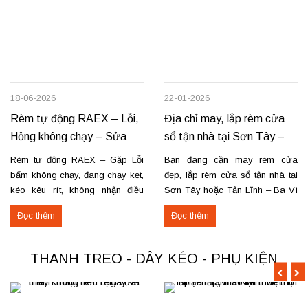
18-06-2026
22-01-2026
Rèm tự động RAEX – Lỗi,
Địa chỉ may, lắp rèm cửa
Hỏng không chạy – Sửa
sổ tận nhà tại Sơn Tây –
tận nơi
Tản Lĩnh Ba Vì
Rèm tự động RAEX – Gặp Lỗi
Bạn đang cần may rèm cửa
bấm không chạy, đang chạy kẹt,
đẹp, lắp rèm cửa sổ tận nhà tại
kéo kêu rít, không nhận điều
Sơn Tây hoặc Tản Lĩnh – Ba Vì
khiển… Nhận thay mới động cơ,
với giá hợp lý? Chúng tôi
Đọc thêm
Đọc thêm
sửa chữa rèm tự động raex và
chuyên may rèm theo yêu cầu,
các loại động cơ rèm trên thị
thi công nhanh, đúng mẫu, đúng
trường. Dịch vụ có tại: Phú Thọ
tiến độ. Thực tế, chúng tôi vừa
THANH TREO - DÂY KÉO - PHỤ KIỆN
–...
hoàn thiện thi công rèm...