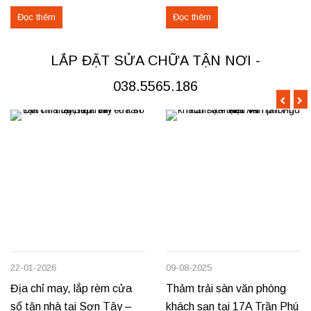
không gian sang trọng và tiện
tìm nơi may, lắp đặt rèm cửa
Đọc thêm
Đọc thêm
nghi cho các căn hộ cao cấp.
hoặc cần sửa chữa rèm hỏng tại
Các hạng mục rèm đã thi công
Đoan Hùng hay Lâm Thao,
Rèm vải thô cao cấp may định
chúng tôi sẵn sàng đáp ứng với
LẮP ĐẶT SỬA CHỮA TẬN NƠI -
hình hấp sóng: sang trọng, giữ
dịch vụ chuyên nghiệp và giá...
form...
038.5565.186
22-01-2026
09-08-2025
Địa chỉ may, lắp rèm cửa
Thảm trải sàn văn phòng
sổ tận nhà tại Sơn Tây –
khách sạn tại 17A Trần Phú