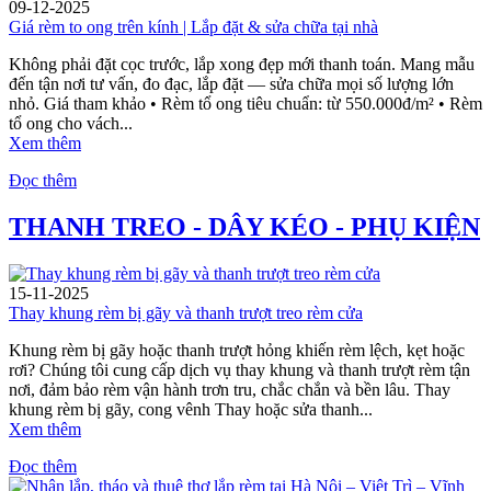
09-12-2025
Giá rèm to ong trên kính | Lắp đặt & sửa chữa tại nhà
Không phải đặt cọc trước, lắp xong đẹp mới thanh toán. Mang mẫu
đến tận nơi tư vấn, đo đạc, lắp đặt — sửa chữa mọi số lượng lớn
nhỏ. Giá tham khảo • Rèm tổ ong tiêu chuẩn: từ 550.000đ/m² • Rèm
tổ ong cho vách...
Xem thêm
Đọc thêm
THANH TREO - DÂY KÉO - PHỤ KIỆN
15-11-2025
Thay khung rèm bị gãy và thanh trượt treo rèm cửa
Khung rèm bị gãy hoặc thanh trượt hỏng khiến rèm lệch, kẹt hoặc
rơi? Chúng tôi cung cấp dịch vụ thay khung và thanh trượt rèm tận
nơi, đảm bảo rèm vận hành trơn tru, chắc chắn và bền lâu. Thay
khung rèm bị gãy, cong vênh Thay hoặc sửa thanh...
Xem thêm
Đọc thêm