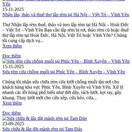
15-11-2025
Nhận lắp, tháo và thuê thợ lắp rèm tại Hà Nội – Việt Trì – Vĩnh Yên
Thợ Nhận lắp rèm thuê, tháo và treo lắp rèm tại Hà Nội – Hoài Đức
– Việt Trì – Vĩnh Yên Bạn cần lắp rèm bị rơi, tháo rèm cũ hoặc thuê
thợ lắp rèm tại Hoài Đức, Hà Nội, Việt Trì hoặc Vĩnh Yên? Chúng
tôi cung cấp dịch vụ...
Xem thêm
Đọc thêm
15-11-2025
Sửa rèm cửa chống muỗi tại Phúc Yên – Bình Xuyên – Vĩnh Yên
Chúng tôi nhận sửa chữa rèm cửa lưới chống muỗi tận nơi cho
khách hàng khu vực Phúc Yên, Bình Xuyên và Vĩnh Yên. Xử lý
nhanh các lỗi hỏng phổ biến như đứt dây, rách lưới, kẹt ray, gãy
khung. Thay lưới mới cho cửa xếp, cửa kéo, cửa...
Xem thêm
Đọc thêm
23-09-2025
Sửa chữa & lắp đặt mành rèm tại Tam Đảo