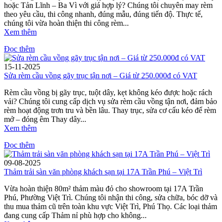
hoặc Tản Lĩnh – Ba Vì với giá hợp lý? Chúng tôi chuyên may rèm
theo yêu cầu, thi công nhanh, đúng mẫu, đúng tiến độ. Thực tế,
chúng tôi vừa hoàn thiện thi công rèm...
Xem thêm
Đọc thêm
15-11-2025
Sửa rèm cầu vồng gãy trục tận nơi – Giá từ 250.000đ có VAT
Rèm cầu vồng bị gãy trục, tuột dây, kẹt không kéo được hoặc rách
vải? Chúng tôi cung cấp dịch vụ sửa rèm cầu vồng tận nơi, đảm bảo
rèm hoạt động trơn tru và bền lâu. Thay trục, sửa cơ cấu kéo để rèm
mở – đóng êm Thay dây...
Xem thêm
Đọc thêm
09-08-2025
Thảm trải sàn văn phòng khách sạn tại 17A Trần Phú – Việt Trì
Vừa hoàn thiện 80m² thảm màu đỏ cho showroom tại 17A Trần
Phú, Phường Việt Trì. Chúng tôi nhận thi công, sửa chữa, bóc dỡ và
thu mua thảm cũ trên toàn khu vực Việt Trì, Phú Thọ. Các loại thảm
đang cung cấp Thảm nỉ phù hợp cho không...