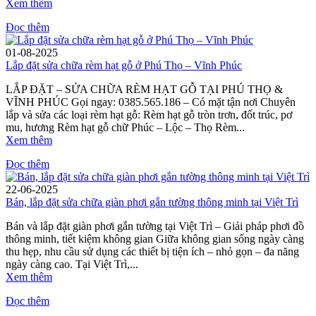
Xem thêm
Đọc thêm
01-08-2025
Lắp đặt sửa chữa rèm hạt gỗ ở Phú Thọ – Vĩnh Phúc
LẮP ĐẶT – SỬA CHỮA RÈM HẠT GỖ TẠI PHÚ THỌ &
VĨNH PHÚC Gọi ngay: 0385.565.186 – Có mặt tận nơi Chuyên
lắp và sửa các loại rèm hạt gỗ: Rèm hạt gỗ tròn trơn, đốt trúc, pơ
mu, hương Rèm hạt gỗ chữ Phúc – Lộc – Thọ Rèm...
Xem thêm
Đọc thêm
22-06-2025
Bán, lắp đặt sửa chữa giàn phơi gắn tường thông minh tại Việt Trì
Bán và lắp đặt giàn phơi gắn tường tại Việt Trì – Giải pháp phơi đồ
thông minh, tiết kiệm không gian Giữa không gian sống ngày càng
thu hẹp, nhu cầu sử dụng các thiết bị tiện ích – nhỏ gọn – đa năng
ngày càng cao. Tại Việt Trì,...
Xem thêm
Đọc thêm