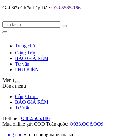
Gọi Sữa Chữa Lắp Đặt:
O38-5565-186
Tìm
Search
kiếm:
Toggle
navigation
Trang chủ
Công Trình
BÁO GIÁ RÈM
Tư vấn
PHỤ KIỆN
Menu
Toggle
Đóng menu
navigation
Công Trình
BÁO GIÁ RÈM
Tư Vấn
Hotline :
O38.5565.186
Mua online gửi COD Toàn quốc:
O933.OO6.OO9
Trang chủ
»
rem chong nang cua so