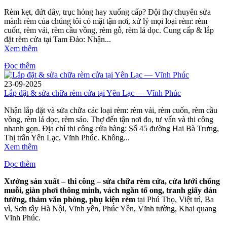
Rèm kẹt, đứt dây, trục hỏng hay xuống cấp? Đội thợ chuyên sửa
mành rèm của chúng tôi có mặt tận nơi, xử lý mọi loại rèm: rèm
cuốn, rèm vải, rèm cầu vồng, rèm gỗ, rèm lá dọc. Cung cấp & lắp
đặt rèm cửa tại Tam Đảo: Nhận...
Xem thêm
Đọc thêm
23-09-2025
Lắp đặt & sửa chữa rèm cửa tại Yên Lạc — Vĩnh Phúc
Nhận lắp đặt và sửa chữa các loại rèm: rèm vải, rèm cuốn, rèm cầu
vồng, rèm lá dọc, rèm sáo. Thợ đến tận nơi đo, tư vấn và thi công
nhanh gọn. Địa chỉ thi công cửa hàng: Số 45 đường Hai Bà Trưng,
Thị trấn Yên Lạc, Vĩnh Phúc. Không...
Xem thêm
Đọc thêm
Xưởng sản xuất – thi công – sửa chữa rèm cửa, cửa lưới chống
muỗi, giàn phơi thông minh, vách ngăn tổ ong, tranh giấy dán
tường, thảm văn phòng, phụ kiện rèm
tại Phú Thọ, Việt trì, Ba
vì, Sơn tây Hà Nội, Vĩnh yên, Phúc Yên, Vĩnh tường, Khai quang
Vĩnh Phúc.