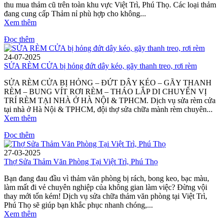
thu mua thảm cũ trên toàn khu vực Việt Trì, Phú Thọ. Các loại thảm
đang cung cấp Thảm nỉ phù hợp cho không...
Xem thêm
Đọc thêm
24-07-2025
SỬA RÈM CỬA bị hỏng đứt dây kéo, gãy thanh treo, rơi rèm
SỬA RÈM CỬA BỊ HỎNG – ĐỨT DÂY KÉO – GÃY THANH
RÈM – BUNG VÍT RƠI RÈM – THÁO LẮP DI CHUYỂN VỊ
TRÍ RÈM TẠI NHÀ Ở HÀ NỘI & TPHCM. Dịch vụ sửa rèm cửa
tại nhà ở Hà Nội & TPHCM, đội thợ sửa chữa mành rèm chuyên...
Xem thêm
Đọc thêm
27-03-2025
Thợ Sửa Thảm Văn Phòng Tại Việt Trì, Phú Thọ
Bạn đang đau đầu vì thảm văn phòng bị rách, bong keo, bạc màu,
làm mất đi vẻ chuyên nghiệp của không gian làm việc? Đừng vội
thay mới tốn kém! Dịch vụ sửa chữa thảm văn phòng tại Việt Trì,
Phú Thọ sẽ giúp bạn khắc phục nhanh chóng,...
Xem thêm