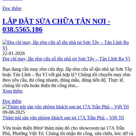
Đọc thêm
LẮP ĐẶT SỬA CHỮA TẬN NƠI -
038.5565.186
22-01-2026
Địa chỉ may, lắp rèm cửa sổ tận nhà tại Sơn Tây – Tản Lĩnh Ba Vì
Bạn đang cần may rèm cửa đẹp, lắp rèm cửa sổ tận nhà tại Sơn Tây
hoặc Tản Lĩnh – Ba Vì với giá hợp lý? Chúng tôi chuyên may rèm
theo yêu cầu, thi công nhanh, đúng mẫu, đúng tiến độ. Thực tế,
chúng tôi vừa hoàn thiện thi công rèm...
Xem thêm
Đọc thêm
09-08-2025
Thảm trải sàn văn phòng khách sạn tại 17A Trần Phú – Việt Trì
Vừa hoàn thiện 80m² thảm màu đỏ cho showroom tại 17A Trần
Phú, Phường Việt Trì. Chúng tôi nhận thi công, sửa chữa, bóc dỡ và