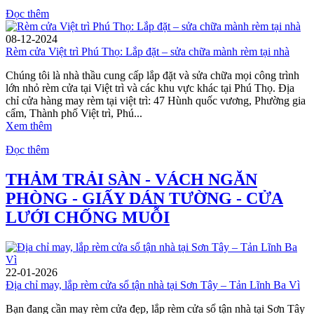
Đọc thêm
08-12-2024
Rèm cửa Việt trì Phú Thọ: Lắp đặt – sửa chữa mành rèm tại nhà
Chúng tôi là nhà thầu cung cấp lắp đặt và sửa chữa mọi công trình
lớn nhỏ rèm cửa tại Việt trì và các khu vực khác tại Phú Thọ. Địa
chỉ cửa hàng may rèm tại việt trì: 47 Hùnh quốc vương, Phường gia
cẩm, Thành phố Việt trì, Phú...
Xem thêm
Đọc thêm
THẢM TRẢI SÀN - VÁCH NGĂN
PHÒNG - GIẤY DÁN TƯỜNG - CỬA
LƯỚI CHỐNG MUỖI
22-01-2026
Địa chỉ may, lắp rèm cửa sổ tận nhà tại Sơn Tây – Tản Lĩnh Ba Vì
Bạn đang cần may rèm cửa đẹp, lắp rèm cửa sổ tận nhà tại Sơn Tây