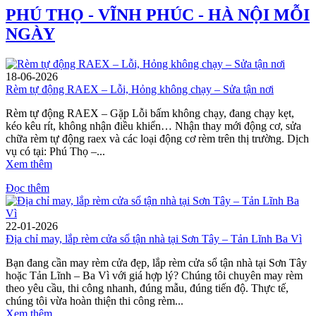
PHÚ THỌ - VĨNH PHÚC - HÀ NỘI MỖI
NGÀY
18-06-2026
Rèm tự động RAEX – Lỗi, Hỏng không chạy – Sửa tận nơi
Rèm tự động RAEX – Gặp Lỗi bấm không chạy, đang chạy kẹt,
kéo kêu rít, không nhận điều khiển… Nhận thay mới động cơ, sửa
chữa rèm tự động raex và các loại động cơ rèm trên thị trường. Dịch
vụ có tại: Phú Thọ –...
Xem thêm
Đọc thêm
22-01-2026
Địa chỉ may, lắp rèm cửa sổ tận nhà tại Sơn Tây – Tản Lĩnh Ba Vì
Bạn đang cần may rèm cửa đẹp, lắp rèm cửa sổ tận nhà tại Sơn Tây
hoặc Tản Lĩnh – Ba Vì với giá hợp lý? Chúng tôi chuyên may rèm
theo yêu cầu, thi công nhanh, đúng mẫu, đúng tiến độ. Thực tế,
chúng tôi vừa hoàn thiện thi công rèm...
Xem thêm