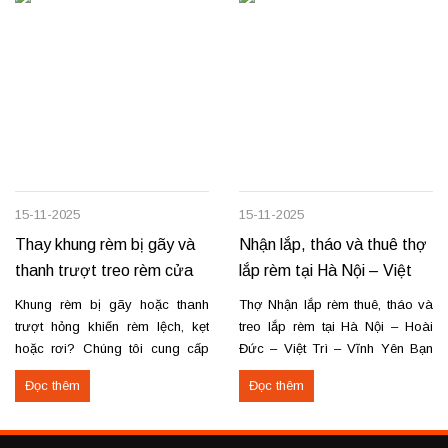
15-11-2025
15-11-2025
Thay khung rèm bị gãy và
Nhận lắp, tháo và thuê thợ
thanh trượt treo rèm cửa
lắp rèm tại Hà Nội – Việt
Trì – Vĩnh Yên
Khung rèm bị gãy hoặc thanh
Thợ Nhận lắp rèm thuê, tháo và
trượt hỏng khiến rèm lệch, kẹt
treo lắp rèm tại Hà Nội – Hoài
hoặc rơi? Chúng tôi cung cấp
Đức – Việt Trì – Vĩnh Yên Bạn
dịch vụ thay khung và thanh
cần lắp rèm bị rơi, tháo rèm cũ
Đọc thêm
Đọc thêm
trượt rèm tận nơi, đảm bảo rèm
hoặc thuê thợ lắp rèm tại Hoài
vận hành trơn tru, chắc chắn và
Đức, Hà Nội, Việt Trì hoặc Vĩnh
bền lâu. Thay khung rèm bị gãy,
Yên? Chúng tôi cung cấp dịch