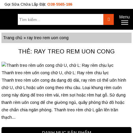
Gọi Sữa Chữa Lắp Đặt:
O38-5565-186
Menu
Tìm
Search
Toggl
kiếm:
naviga
Công Trình
BÁO GIÁ RÈM
Tư Vấn
Trang chủ
»
ray treo rem uon cong
O38.5565.186
THẺ: RAY TREO REM UON CONG
O933.OO6.OO9
Thanh treo rèm uốn cong chữ U, chữ L: Ray rèm chịu lực
Thanh treo rèm uốn cong đa dạng độ dài, ray rèm có thể uốn hình
chữ U, chữ L hoặc uốn cong theo nhu cầu. Loại khung rèm cuốn
cong này dùng để treo rèm vải, rèm sợi hoặc rèm hạt gỗ. Sử dụng
thanh rèm uốn cong để che giường ngủ, quây phòng thử đồ hoặc
che chắn chia ngăn phòng. Thanh treo rèm chữ L gắn lên trần
thạch...
DANH MỤC SẢN PHẨM