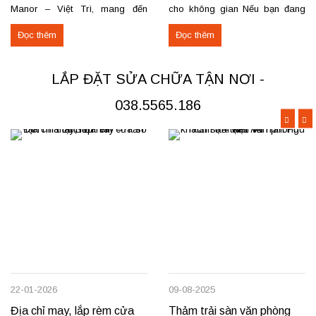
Manor – Việt Trì, mang đến
cho không gian Nếu bạn đang
không gian sang trọng và tiện
tìm nơi may, lắp đặt rèm cửa
Đọc thêm
Đọc thêm
nghi cho các căn hộ cao cấp.
hoặc cần sửa chữa rèm hỏng tại
Các hạng mục rèm đã thi công
Đoan Hùng hay Lâm Thao,
Rèm vải thô cao cấp may định
chúng tôi sẵn sàng đáp ứng với
LẮP ĐẶT SỬA CHỮA TẬN NƠI -
hình hấp sóng: sang trọng, giữ
dịch vụ chuyên nghiệp và giá...
form...
038.5565.186
22-01-2026
09-08-2025
Địa chỉ may, lắp rèm cửa
Thảm trải sàn văn phòng