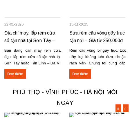
22-01-2026
15-11-2025
Địa chỉ may, lắp rèm cửa
Sửa rèm cầu vồng gãy trục
sổ tận nhà tại Sơn Tây –
tận nơi – Giá từ 250.000đ
Tản Lĩnh Ba Vì
có VAT
Bạn đang cần may rèm cửa
Rèm cầu vồng bị gãy trục, tuột
đẹp, lắp rèm cửa sổ tận nhà tại
dây, kẹt không kéo được hoặc
Sơn Tây hoặc Tản Lĩnh – Ba Vì
rách vải? Chúng tôi cung cấp
với giá hợp lý? Chúng tôi
dịch vụ sửa rèm cầu vồng tận
Đọc thêm
Đọc thêm
chuyên may rèm theo yêu cầu,
nơi, đảm bảo rèm hoạt động trơn
thi công nhanh, đúng mẫu, đúng
tru và bền lâu. Thay trục, sửa cơ
tiến độ. Thực tế, chúng tôi vừa
cấu kéo để rèm mở – đóng êm
PHÚ THỌ - VĨNH PHÚC - HÀ NỘI MỖI
hoàn thiện thi công rèm...
Thay dây...
NGÀY