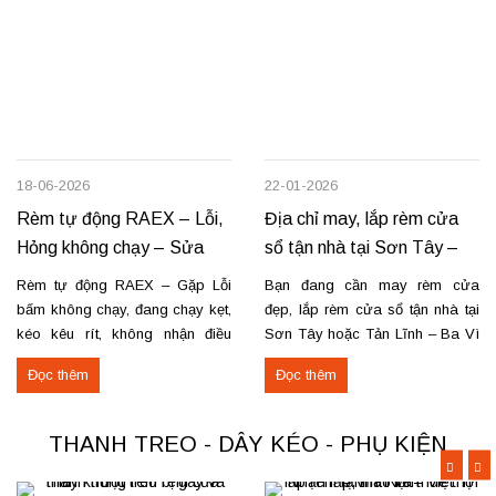
18-06-2026
22-01-2026
Rèm tự động RAEX – Lỗi,
Địa chỉ may, lắp rèm cửa
Hỏng không chạy – Sửa
sổ tận nhà tại Sơn Tây –
tận nơi
Tản Lĩnh Ba Vì
Rèm tự động RAEX – Gặp Lỗi
Bạn đang cần may rèm cửa
bấm không chạy, đang chạy kẹt,
đẹp, lắp rèm cửa sổ tận nhà tại
kéo kêu rít, không nhận điều
Sơn Tây hoặc Tản Lĩnh – Ba Vì
khiển… Nhận thay mới động cơ,
với giá hợp lý? Chúng tôi
Đọc thêm
Đọc thêm
sửa chữa rèm tự động raex và
chuyên may rèm theo yêu cầu,
các loại động cơ rèm trên thị
thi công nhanh, đúng mẫu, đúng
trường. Dịch vụ có tại: Phú Thọ
tiến độ. Thực tế, chúng tôi vừa
THANH TREO - DÂY KÉO - PHỤ KIỆN
–...
hoàn thiện thi công rèm...