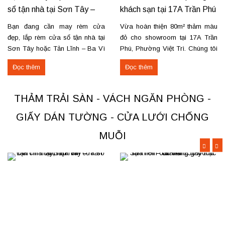
sổ tận nhà tại Sơn Tây –
khách sạn tại 17A Trần Phú
Tản Lĩnh Ba Vì
– Việt Trì
Bạn đang cần may rèm cửa
Vừa hoàn thiện 80m² thảm màu
đẹp, lắp rèm cửa sổ tận nhà tại
đỏ cho showroom tại 17A Trần
Sơn Tây hoặc Tản Lĩnh – Ba Vì
Phú, Phường Việt Trì. Chúng tôi
với giá hợp lý? Chúng tôi
nhận thi công, sửa chữa, bóc
Đọc thêm
Đọc thêm
chuyên may rèm theo yêu cầu,
dỡ và thu mua thảm cũ trên toàn
thi công nhanh, đúng mẫu, đúng
khu vực Việt Trì, Phú Thọ. Các
tiến độ. Thực tế, chúng tôi vừa
loại thảm đang cung cấp Thảm
THẢM TRẢI SÀN - VÁCH NGĂN PHÒNG -
hoàn thiện thi công rèm...
nỉ phù hợp cho không...
GIẤY DÁN TƯỜNG - CỬA LƯỚI CHỐNG
MUỖI