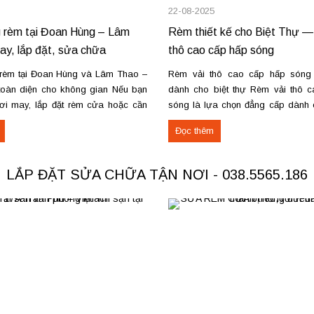
22-08-2025
 rèm tại Đoan Hùng – Lâm
Rèm thiết kế cho Biệt Thự —
y, lắp đặt, sửa chữa
thô cao cấp hấp sóng
rèm tại Đoan Hùng và Lâm Thao –
Rèm vải thô cao cấp hấp són
toàn diện cho không gian Nếu bạn
dành cho biệt thự Rèm vải thô 
ơi may, lắp đặt rèm cửa hoặc cần
sóng là lựa chọn đẳng cấp dành c
rèm hỏng tại Đoan Hùng hay Lâm
và không gian sang trọng. Kỹ thu
Đọc thêm
g tôi sẵn sàng đáp ứng với dịch vụ
định hình trên ống rèm tạo nế
ệp và giá...
mượt, giữ form lâu...
LẮP ĐẶT SỬA CHỮA TẬN NƠI - 038.5565.186