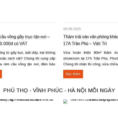
09-08-2025
ầu vồng gãy trục tận nơi –
Thảm trải sàn văn phòng khác
50.000đ có VAT
17A Trần Phú – Việt Trì
g bị gãy trục, tuột dây, kẹt không
Vừa hoàn thiện 80m² thảm m
oặc rách vải? Chúng tôi cung cấp
showroom tại 17A Trần Phú, Phườn
a rèm cầu vồng tận nơi, đảm bảo
Chúng tôi nhận thi công, sửa chữ
ng trơn tru và bền lâu. Thay trục,
thu mua thảm cũ trên toàn khu vự
Đọc thêm
u kéo để rèm mở – đóng êm Thay
Phú Thọ. Các loại thảm đang cu
nỉ phù hợp cho không...
PHÚ THỌ - VĨNH PHÚC - HÀ NỘI MỖI NGÀY