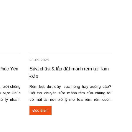
23-09-2025
23-09-
 Phúc Yên
Sửa chữa & lắp đặt mành rèm tại Tam
Lắp đ
Đảo
Lạc —
 lưới chống
Rèm kẹt, đứt dây, trục hỏng hay xuống cấp?
Nhận l
hu vực Phúc
Đội thợ chuyên sửa mành rèm của chúng tôi
vải, r
Xử lý nhanh
có mặt tận nơi, xử lý mọi loại rèm: rèm cuốn,
sáo. T
, rách lưới,
rèm vải, rèm cầu vồng, rèm gỗ, rèm lá dọc.
nhanh 
Đọc thêm
Đọc 
mới cho cửa
Cung cấp & lắp đặt rèm cửa tại Tam Đảo:
đường 
Nhận...
Phúc. 