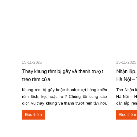
15-11-2025
15-11-2025
Thay khung rèm bị gãy và thanh trượt
Nhận lắp,
treo rèm cửa
Hà Nội – 
Khung rèm bị gãy hoặc thanh trượt hỏng khiến
Thợ Nhận lắ
rèm lệch, kẹt hoặc rơi? Chúng tôi cung cấp
Hà Nội – H
dịch vụ thay khung và thanh trượt rèm tận nơi,
cần lắp rèm
đảm bảo rèm vận hành trơn tru, chắc chắn và
lắp rèm tạ
Đọc thêm
Đọc thêm
bền lâu. Thay khung rèm bị gãy, cong vênh
Vĩnh Yên? C
Thay hoặc sửa thanh...