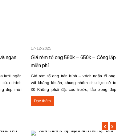
17-12-2025
09-12-
 và ngăn
Giá rèm tổ ong 580k – 650k – Công lắp
Giá r
miễn phí
sửa c
a lưới ngăn
Giá rèm tổ ong trên kính – vách ngăn tổ ong,
Không 
, cửa chính
vải kháng khuẩn, khung nhôm chịu lực cỡ to
thanh 
ong đẹp mới
30 Không phải đặt cọc trước, lắp xong đẹp
đạc, 
 lắp đặt tận
mới thanh toán. Mang mẫu đến tận nơi tư vấn,
nhỏ. G
Đọc thêm
Đọc 
n...
đo đạc, lắp đặt – sửa chữa mọi số lượng...
từ 550