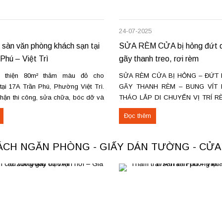
24-07-2025
 sàn văn phòng khách sạn tại
SỬA RÈM CỬA bị hỏng đứt d
Phú – Việt Trì
gãy thanh treo, rơi rèm
 thiện 80m² thảm màu đỏ cho
SỬA RÈM CỬA BỊ HỎNG – ĐỨT 
ại 17A Trần Phú, Phường Việt Trì.
GÃY THANH RÈM – BUNG VÍT 
nhận thi công, sửa chữa, bóc dỡ và
THÁO LẮP DI CHUYỂN VỊ TRÍ R
ảm cũ trên toàn khu vực Việt Trì,
Ở HÀ NỘI & TPHCM. Dịch vụ sửa 
Đọc thêm
ác loại thảm đang cung cấp Thảm
nhà ở Hà Nội & TPHCM, đội th
cho không...
mành rèm chuyên...
VÁCH NGĂN PHÒNG - GIẤY DÁN TƯỜNG - CỬ