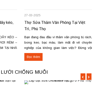
27-03-2025
08-12-
ây kéo,
Thợ Sửa Thảm Văn Phòng Tại Việt
Rèm c
Trì, Phú Thọ
sửa c
DÂY KÉO –
Bạn đang đau đầu vì thảm văn phòng bị rách,
Chúng 
RƠI RÈM –
bong keo, bạc màu, làm mất đi vẻ chuyên
chữa m
ÈM TẠI NHÀ
nghiệp của không gian làm việc? Đừng vội
trì và
rèm cửa tại
thay mới tốn kém! Dịch vụ sửa chữa thảm văn
cửa hà
Đọc thêm
Đọc 
ợ sửa chữa
phòng tại Việt Trì, Phú Thọ sẽ giúp bạn khắc
vương,
phục nhanh chóng,...
Phú...
A LƯỚI CHỐNG MUỖI