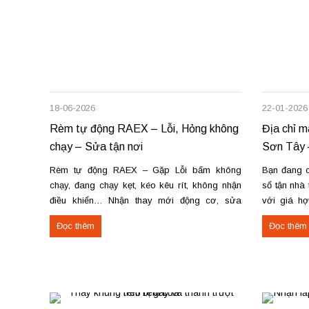
18-06-2026
22-01-2026
Rèm tự động RAEX – Lỗi, Hỏng không
Địa chỉ m
chạy – Sửa tận nơi
Sơn Tây 
Rèm tự động RAEX – Gặp Lỗi bấm không
Bạn đang c
chạy, đang chạy kẹt, kéo kêu rít, không nhận
sổ tận nhà
điều khiển… Nhận thay mới động cơ, sửa
với giá h
chữa rèm tự động raex và các loại động cơ
theo yêu c
Đọc thêm
Đọc thêm
rèm trên thị trường. Dịch vụ có tại: Phú Thọ –...
tiến độ. Th
công rèm...