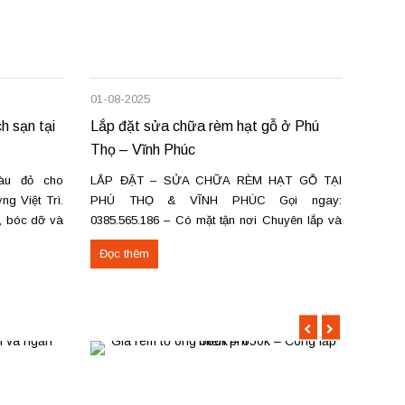
01-08-2025
22-06-
h sạn tại
Lắp đặt sửa chữa rèm hạt gỗ ở Phú
Bán, 
Thọ – Vĩnh Phúc
tường
àu đỏ cho
LẮP ĐẶT – SỬA CHỮA RÈM HẠT GỖ TẠI
Bán và
g Việt Trì.
PHÚ THỌ & VĨNH PHÚC Gọi ngay:
– Giả
a, bóc dỡ và
0385.565.186 – Có mặt tận nơi Chuyên lắp và
không
c Việt Trì,
sửa các loại rèm hạt gỗ: Rèm hạt gỗ tròn trơn,
thu hẹ
Đọc thêm
Đọc 
ng cấp Thảm
đốt trúc, pơ mu, hương Rèm hạt gỗ chữ Phúc –
nhỏ g
Lộc – Thọ Rèm...
Trì,...