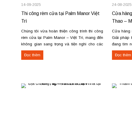
14-09-2025
24-08-2025
Thi công rèm cửa tại Palm Manor Việt
Cửa hàng
Trì
Thao – Ma
Chúng tôi vừa hoàn thiện công trình thi công
Cửa hàng 
rèm cửa tại Palm Manor – Việt Trì, mang đến
Giải pháp 
không gian sang trọng và tiện nghi cho các
đang tìm n
căn hộ cao cấp. Các hạng mục rèm đã thi
sửa chữa 
Đọc thêm
Đọc thêm
công Rèm vải thô cao cấp may định hình hấp
Thao, chún
sóng: sang trọng, giữ form...
chuyên nghi