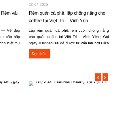
23-07-2025
12-07-
 Rèm vải
Rèm quán cà phê, lắp chống nắng cho
Lắp r
coffee tại Việt Trì – Vĩnh Yên
Vĩnh 
g — Vẻ đẹp
Lắp rèm quán cà phê, rèm cuốn chống nắng
Lắp r
cao cấp hấp
cho quán coffee tại Việt Trì – Vĩnh Yên | Gọi
Phúc (
ho biệt thự
ngay 0385565186 để được tư vấn tận nơi Cửa
phòng
ật hấp sóng
hàng rèm tại số 22A – Đường Lê Quý Đôn –
ngủ, 
Đọc thêm
Đọc 
p sóng suôn
Phường Tiên Cát – TP Việt Trì – Phú Thọ và
phê, 
cơ sở tại...
Rèm cu