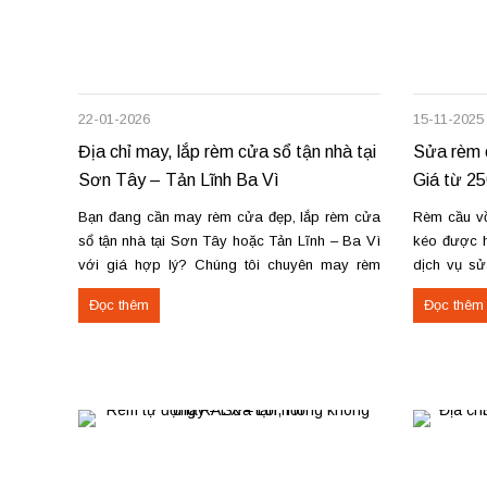
22-01-2026
15-11-2025
Địa chỉ may, lắp rèm cửa sổ tận nhà tại
Sửa rèm c
Sơn Tây – Tản Lĩnh Ba Vì
Giá từ 2
Bạn đang cần may rèm cửa đẹp, lắp rèm cửa
Rèm cầu vồn
sổ tận nhà tại Sơn Tây hoặc Tản Lĩnh – Ba Vì
kéo được h
với giá hợp lý? Chúng tôi chuyên may rèm
dịch vụ sử
theo yêu cầu, thi công nhanh, đúng mẫu, đúng
rèm hoạt độ
Đọc thêm
Đọc thêm
tiến độ. Thực tế, chúng tôi vừa hoàn thiện thi
sửa cơ cấ
công rèm...
dây...