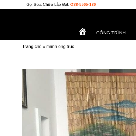
Gọi Sữa Chữa Lắp Đặt:
O38-5565-186
TRANG
CÔNG TRÌNH
Công Trình
CHỦ
Trang chủ
»
manh ong truc
O38.5565.186
O933.OO6.OO9