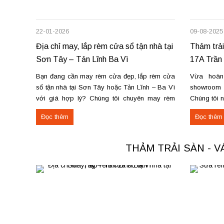
22-01-2026
09-08-2025
Địa chỉ may, lắp rèm cửa sổ tận nhà tại
Thảm trải
Sơn Tây – Tản Lĩnh Ba Vì
17A Trần 
Bạn đang cần may rèm cửa đẹp, lắp rèm cửa
Vừa hoàn
sổ tận nhà tại Sơn Tây hoặc Tản Lĩnh – Ba Vì
showroom t
với giá hợp lý? Chúng tôi chuyên may rèm
Chúng tôi 
theo yêu cầu, thi công nhanh, đúng mẫu, đúng
thu mua th
Đọc thêm
Đọc thêm
tiến độ. Thực tế, chúng tôi vừa hoàn thiện thi
Phú Thọ. C
công rèm...
nỉ phù hợp 
THẢM TRẢI SÀN - 