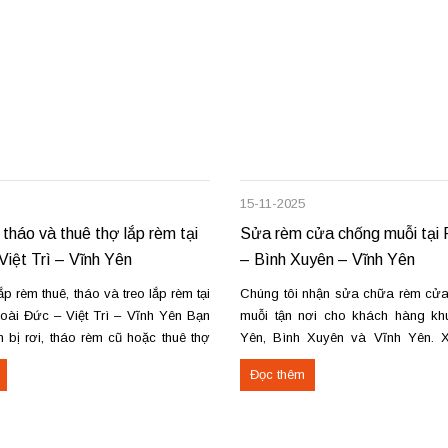
15-11-2025
 tháo và thuê thợ lắp rèm tại
Sửa rèm cửa chống muỗi tại
Việt Trì – Vĩnh Yên
– Bình Xuyên – Vĩnh Yên
p rèm thuê, tháo và treo lắp rèm tại
Chúng tôi nhận sửa chữa rèm cửa
oài Đức – Việt Trì – Vĩnh Yên Bạn
muỗi tận nơi cho khách hàng k
 bị rơi, tháo rèm cũ hoặc thuê thợ
Yên, Bình Xuyên và Vĩnh Yên. 
i Hoài Đức, Hà Nội, Việt Trì hoặc
các lỗi hỏng phổ biến như đứt dây
Đọc thêm
húng tôi cung cấp dịch vụ...
kẹt ray, gãy khung. Thay lưới 
xếp, cửa kéo, cửa...