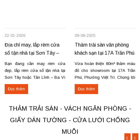
22-01-2026
09-08-2025
Địa chỉ may, lắp rèm cửa
Thảm trải sàn văn phòng
sổ tận nhà tại Sơn Tây –
khách sạn tại 17A Trần Phú
Tản Lĩnh Ba Vì
– Việt Trì
Bạn đang cần may rèm cửa
Vừa hoàn thiện 80m² thảm màu
đẹp, lắp rèm cửa sổ tận nhà tại
đỏ cho showroom tại 17A Trần
Sơn Tây hoặc Tản Lĩnh – Ba Vì
Phú, Phường Việt Trì. Chúng tôi
với giá hợp lý? Chúng tôi
nhận thi công, sửa chữa, bóc
Đọc thêm
Đọc thêm
chuyên may rèm theo yêu cầu,
dỡ và thu mua thảm cũ trên toàn
thi công nhanh, đúng mẫu, đúng
khu vực Việt Trì, Phú Thọ. Các
tiến độ. Thực tế, chúng tôi vừa
loại thảm đang cung cấp Thảm
THẢM TRẢI SÀN - VÁCH NGĂN PHÒNG -
hoàn thiện thi công rèm...
nỉ phù hợp cho không...
GIẤY DÁN TƯỜNG - CỬA LƯỚI CHỐNG
MUỖI