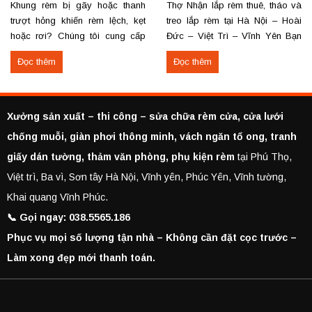
Khung rèm bị gãy hoặc thanh
Thợ Nhận lắp rèm thuê, tháo và
trượt hỏng khiến rèm lệch, kẹt
treo lắp rèm tại Hà Nội – Hoài
hoặc rơi? Chúng tôi cung cấp
Đức – Việt Trì – Vĩnh Yên Bạn
dịch vụ thay khung và thanh
cần lắp rèm bị rơi, tháo rèm cũ
Đọc thêm
Đọc thêm
trượt rèm tận nơi, đảm bảo rèm
hoặc thuê thợ lắp rèm tại Hoài
vận hành trơn tru, chắc chắn và
Đức, Hà Nội, Việt Trì hoặc Vĩnh
bền lâu. Thay khung rèm bị gãy,
Yên? Chúng tôi cung cấp dịch
cong vênh Thay hoặc sửa
vụ...
Xưởng sản xuất – thi công – sửa chữa rèm cửa, cửa lưới
thanh...
chống muỗi, giàn phơi thông minh, vách ngăn tổ ong, tranh
giấy dán tường, thảm văn phòng, phụ kiện rèm
tại Phú Thọ,
Việt trì, Ba vì, Sơn tây Hà Nội, Vĩnh yên, Phúc Yên, Vĩnh tường,
Khai quang Vĩnh Phúc.
📞 Gọi ngay: 038.5565.186
Phục vụ mọi số lượng tận nhà – Không cần đặt cọc trước –
Làm xong đẹp mới thanh toán.