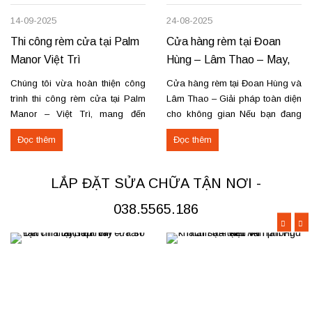
14-09-2025
24-08-2025
Thi công rèm cửa tại Palm
Cửa hàng rèm tại Đoan
Manor Việt Trì
Hùng – Lâm Thao – May,
lắp đặt, sửa chữa
Chúng tôi vừa hoàn thiện công
Cửa hàng rèm tại Đoan Hùng và
trình thi công rèm cửa tại Palm
Lâm Thao – Giải pháp toàn diện
Manor – Việt Trì, mang đến
cho không gian Nếu bạn đang
không gian sang trọng và tiện
tìm nơi may, lắp đặt rèm cửa
Đọc thêm
Đọc thêm
nghi cho các căn hộ cao cấp.
hoặc cần sửa chữa rèm hỏng tại
Các hạng mục rèm đã thi công
Đoan Hùng hay Lâm Thao,
Rèm vải thô cao cấp may định
chúng tôi sẵn sàng đáp ứng với
LẮP ĐẶT SỬA CHỮA TẬN NƠI -
hình hấp sóng: sang trọng, giữ
dịch vụ chuyên nghiệp và giá...
form...
038.5565.186