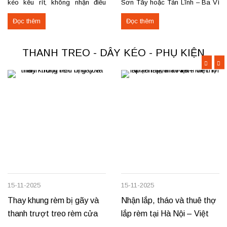
kéo kêu rít, không nhận điều
Sơn Tây hoặc Tản Lĩnh – Ba Vì
khiển… Nhận thay mới động cơ,
với giá hợp lý? Chúng tôi
Đọc thêm
Đọc thêm
sửa chữa rèm tự động raex và
chuyên may rèm theo yêu cầu,
các loại động cơ rèm trên thị
thi công nhanh, đúng mẫu, đúng
trường. Dịch vụ có tại: Phú Thọ
tiến độ. Thực tế, chúng tôi vừa
THANH TREO - DÂY KÉO - PHỤ KIỆN
–...
hoàn thiện thi công rèm...
15-11-2025
15-11-2025
Thay khung rèm bị gãy và
Nhận lắp, tháo và thuê thợ
thanh trượt treo rèm cửa
lắp rèm tại Hà Nội – Việt
Trì – Vĩnh Yên