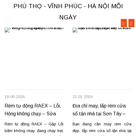
tiến độ. Thực tế, chúng tôi vừa
cấu kéo để rèm mở – đóng êm
PHÚ THỌ - VĨNH PHÚC - HÀ NỘI MỖI
hoàn thiện thi công rèm...
Thay dây...
NGÀY
18-06-2026
22-01-2026
Rèm tự động RAEX – Lỗi,
Địa chỉ may, lắp rèm cửa
Hỏng không chạy – Sửa
sổ tận nhà tại Sơn Tây –
tận nơi
Tản Lĩnh Ba Vì
Rèm tự động RAEX – Gặp Lỗi
Bạn đang cần may rèm cửa
bấm không chạy, đang chạy kẹt,
đẹp, lắp rèm cửa sổ tận nhà tại