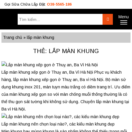
Gọi Sữa Chữa Lắp Đặt:
O38-5565-186
Menu
Tìm
Search
Toggl
kiếm:
naviga
Công Trình
BÁO GIÁ RÈM
Tư Vấn
Trang chủ
»
lắp màn khung
O38.5565.186
THẺ: LẮP MÀN KHUNG
O933.OO6.OO9
Lắp màn khung xếp gọn ở Thuỵ an, Ba Vì Hà Nội
Phục vụ khách
hàng, lắp màn khung xếp gọn ở Thuỵ an, Ba vì Hà Nội. Bộ màn sử
dụng khung inox 201, màn tuyn màu trắng có diềm trang trí. Ưu điểm
của màn khung xếp gọn so với màn chống muỗi thông thường là có
thể thu gọn sát tường khi không sử dụng. Chuyên lắp màn khung tại
Ba vì Hà Nội.
Lắp màn khung nên chọn loại nào?, các kiểu màn khung đẹp
Màn khung hay mùng khung là sản phẩm không thể thiếu trong mỗi