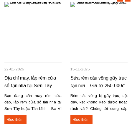
22-01-2026
15-11-2025
Địa chỉ may, lắp rèm cửa
Sửa rèm cầu vồng gãy trục
sổ tận nhà tại Sơn Tây –
tận nơi – Giá từ 250.000đ
Tản Lĩnh Ba Vì
có VAT
Bạn đang cần may rèm cửa
Rèm cầu vồng bị gãy trục, tuột
đẹp, lắp rèm cửa sổ tận nhà tại
dây, kẹt không kéo được hoặc
Sơn Tây hoặc Tản Lĩnh – Ba Vì
rách vải? Chúng tôi cung cấp
với giá hợp lý? Chúng tôi
dịch vụ sửa rèm cầu vồng tận
Đọc thêm
Đọc thêm
chuyên may rèm theo yêu cầu,
nơi, đảm bảo rèm hoạt động trơn
thi công nhanh, đúng mẫu, đúng
tru và bền lâu. Thay trục, sửa cơ