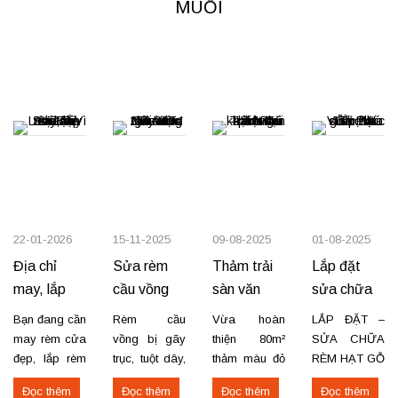
MUỖI
Thọ. Địa chỉ
cửa hàng
may rèm tại
việt trì: 47
Hùnh quốc
vương,
Phường gia
cẩm, Thành
phố Việt trì,
Phú...
22-01-2026
15-11-2025
09-08-2025
01-08-2025
Địa chỉ
Sửa rèm
Thảm trải
Lắp đặt
may, lắp
cầu vồng
sàn văn
sửa chữa
rèm cửa sổ
gãy trục
phòng
rèm hạt gỗ
Bạn đang cần
Rèm cầu
Vừa hoàn
LẮP ĐẶT –
tận nhà tại
tận nơi –
khách sạn
ở Phú Thọ
may rèm cửa
vồng bị gãy
thiện 80m²
SỬA CHỮA
Sơn Tây –
Giá từ
tại 17A
– Vĩnh
đẹp, lắp rèm
trục, tuột dây,
thảm màu đỏ
RÈM HẠT GỖ
cửa sổ tận
kẹt không
cho
TẠI PHÚ THỌ
Tản Lĩnh
250.000đ
Trần Phú –
Phúc
Đọc thêm
Đọc thêm
Đọc thêm
Đọc thêm
nhà tại Sơn
kéo được
showroom tại
& VĨNH