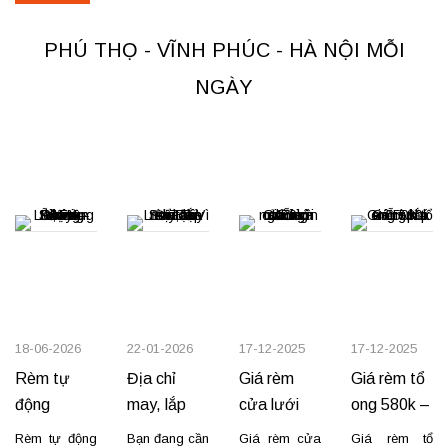
tại Việt Trì
thông minh,
tiết kiệm
PHÚ THỌ - VĨNH PHÚC - HÀ NỘI MỖI
không gian
Giữa không
NGÀY
gian sống
ngày càng
thu hẹp, nhu
cầu sử dụng
các thiết bị
tiện ích – nhỏ
gọn – đa
năng ngày
càng cao. Tại
Việt Trì,...
18-06-2026
22-01-2026
17-12-2025
17-12-2025
Rèm tự
Địa chỉ
Giá rèm
Giá rèm tổ
động
may, lắp
cửa lưới
ong 580k –
RAEX –
rèm cửa sổ
chống muỗi
650k –
Rèm tự động
Bạn đang cần
Giá rèm cửa
Giá rèm tổ