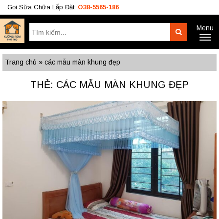
Gọi Sữa Chữa Lắp Đặt:
O38-5565-186
Menu
Tìm
Search
Toggl
kiếm:
naviga
Công Trình
BÁO GIÁ RÈM
Tư Vấn
Trang chủ
»
các mẫu màn khung đẹp
O38.5565.186
THẺ: CÁC MẪU MÀN KHUNG ĐẸP
O933.OO6.OO9