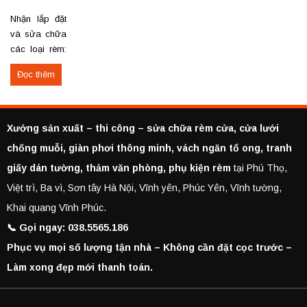
Thay hoặc
xếp, cửa kéo,
rèm cửa tại
sửa thanh...
cửa...
Nhận lắp đặt
Yên Lạc —
và sửa chữa
Vĩnh Phúc
các loại rèm:
rèm vải, rèm
Đọc thêm
cuốn, rèm cầu
vồng, rèm lá
dọc, rèm sáo.
Thợ đến tận
Xưởng sản xuất – thi công – sửa chữa rèm cửa, cửa lưới
nơi đo, tư vấn
chống muỗi, giàn phơi thông minh, vách ngăn tổ ong, tranh
và thi công
giấy dán tường, thảm văn phòng, phụ kiện rèm
tại Phú Thọ,
nhanh gọn.
Địa chỉ thi
Việt trì, Ba vì, Sơn tây Hà Nội, Vĩnh yên, Phúc Yên, Vĩnh tường,
công cửa
Khai quang Vĩnh Phúc.
hàng: Số 45
📞 Gọi ngay: 038.5565.186
đường Hai
Bà Trưng, Thị
Phục vụ mọi số lượng tận nhà – Không cần đặt cọc trước –
trấn Yên Lạc,
Làm xong đẹp mới thanh toán.
Vĩnh Phúc.
Không...